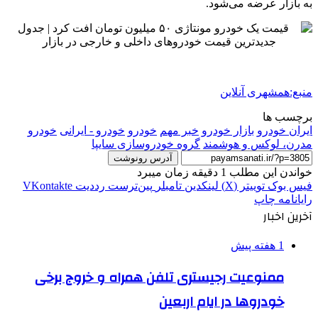
به بازار عرضه می‌شود.
منبع:همشهری آنلاین
برچسب ها
ايران خودرو
بازار خودرو
خبر مهم
خودرو
خودرو - ایرانی
خودرو
مدرن، لوکس و هوشمند
گروه خودروسازی سایپا
آدرس رونوشت
خواندن این مطلب 1 دقیقه زمان میبرد
فیس بوک
توییتر (X)
لینکدین
‫تامبلر
‫پین‌ترست
‫رددیت
‫VKontakte
رایانامه
چاپ
آخرین اخبار
1 هفته پیش
ممنوعیت رجیستری تلفن همراه و خروج برخی
خودروها در ایام اربعین