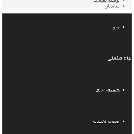
نوشته تصادفی
سایدبار
منو
پیام صنعتی
جستجو برای
صفحه نخست