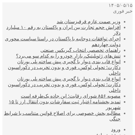
۱۴۰۵/۰۵/۱۵
خبر فوری
وزیر صمت عازم قرقیزستان شد
افزایش حجم تجارت بین ایران و پاکستان به رقم ۱۰ میلیارد
دلار
اجرای توافقات دوجانبه با پاکستان در راستا سیاست محوری
دولت چهاردهم
راهنمای تخصصی انتخاب گیربکس صنعتی
تنش‌های ژئوپلیتیک، بازار خودرو را به کدام سو می‌برد؟
انواع قاب بندی دیوار با گچبری پیش ساخته پلی یورتان
دکارت؛ تحولی لوکس، فوری و بدون تخریب در دکوراسیون
داخلی
انواع قاب بندی دیوار با گچبری پیش ساخته پلی یورتان
دکارت؛ تحولی لوکس، فوری و بدون تخریب در دکوراسیون
داخلی
مصوبه ۸۵۶ شورای رقابت؛ این جاده یک‌طرفه است
تمدید بخشنامه اعتبار ثبت سفارشات بدون انتقال ارز تا ۱۵
شهریور
مطالبه بخش خصوصی برای اصلاح قوانین متناسب با شرایط
جنگی
ورود