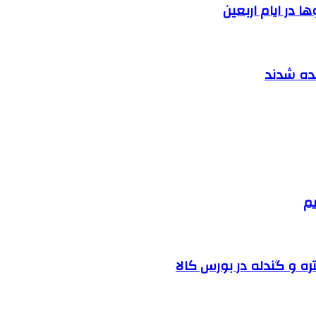
 در ایام اربعین
نده شدند
یم
ره و گندله در بورس کالا