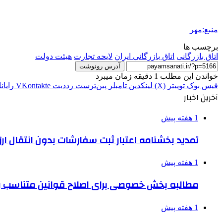
منبع:مهر
برچسب ها
اتاق بازرگانی
اتاق بازرگانی ایران
لایحه تجارت
هیئت دولت
آدرس رونوشت
خواندن این مطلب 1 دقیقه زمان میبرد
فیس بوک
توییتر (X)
لینکدین
‫تامبلر
‫پین‌ترست
‫رددیت
‫VKontakte
رایان
آخرین اخبار
1 هفته پیش
تمدید بخشنامه اعتبار ثبت سفارشات بدون انتقال ارز تا ۱۵ شهر
1 هفته پیش
مطالبه بخش خصوصی برای اصلاح قوانین متناسب ب
1 هفته پیش