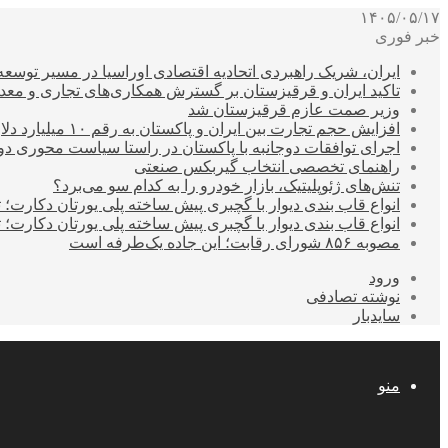
۱۴۰۵/۰۵/۱۷
خبر فوری
ایران، شریک راهبردی اتحادیه اقتصادی اوراسیا در مسیر توسع
تاکید ایران و قرقیزستان بر گسترش همکاری‌های تجاری و معد
وزیر صمت عازم قرقیزستان شد
افزایش حجم تجارت بین ایران و پاکستان به رقم ۱۰ میلیارد دلار
اجرای توافقات دوجانبه با پاکستان در راستا سیاست محوری د
راهنمای تخصصی انتخاب گیربکس صنعتی
تنش‌های ژئوپلیتیک، بازار خودرو را به کدام سو می‌برد؟
انواع قاب بندی دیوار با گچبری پیش ساخته پلی یورتان دکارت
انواع قاب بندی دیوار با گچبری پیش ساخته پلی یورتان دکارت
مصوبه ۸۵۶ شورای رقابت؛ این جاده یک‌طرفه است
ورود
نوشته تصادفی
سایدبار
منو