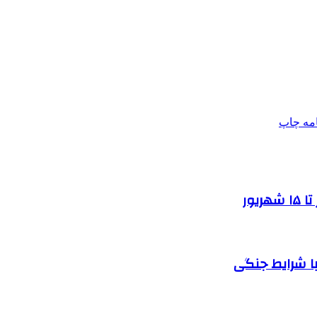
امه
چاپ
یور
ا شرایط جنگی