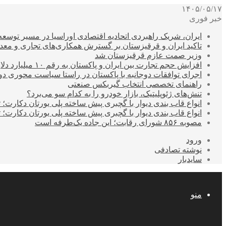
۱۴۰۵/۰۵/۱۷
خبر فوری
ایران، شریک راهبردی اتحادیه اقتصادی اوراسیا در مسیر توسع
تاکید ایران و قرقیزستان بر گسترش همکاری‌های تجاری و معد
وزیر صمت عازم قرقیزستان شد
افزایش حجم تجارت بین ایران و پاکستان به رقم ۱۰ میلیارد دلار
اجرای توافقات دوجانبه با پاکستان در راستا سیاست محوری د
راهنمای تخصصی انتخاب گیربکس صنعتی
تنش‌های ژئوپلیتیک، بازار خودرو را به کدام سو می‌برد؟
انواع قاب بندی دیوار با گچبری پیش ساخته پلی یورتان دکارت
انواع قاب بندی دیوار با گچبری پیش ساخته پلی یورتان دکارت
مصوبه ۸۵۶ شورای رقابت؛ این جاده یک‌طرفه است
ورود
نوشته تصادفی
سایدبار
منو