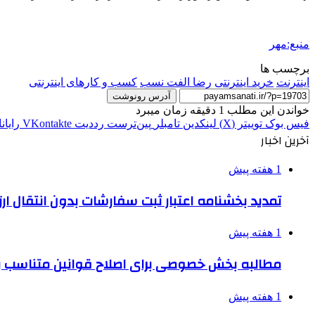
منبع:مهر
برچسب ها
اینترنت
خرید اینترنتی
رضا الفت نسب
کسب و کارهای اینترنتی
آدرس رونوشت
خواندن این مطلب 1 دقیقه زمان میبرد
فیس بوک
توییتر (X)
لینکدین
‫تامبلر
‫پین‌ترست
‫رددیت
‫VKontakte
رایان
آخرین اخبار
1 هفته پیش
تمدید بخشنامه اعتبار ثبت سفارشات بدون انتقال ارز تا ۱۵ شهر
1 هفته پیش
مطالبه بخش خصوصی برای اصلاح قوانین متناسب ب
1 هفته پیش