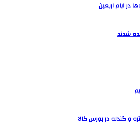
 در ایام اربعین
نده شدند
یم
ره و گندله در بورس کالا