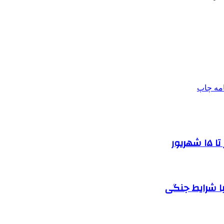
امه
چاپ
یور
ا شرایط جنگی