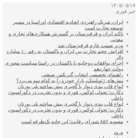
۱۴۰۵/۰۵/۱۷
خبر فوری
ایران، شریک راهبردی اتحادیه اقتصادی اوراسیا در مسیر
توسعه تجارت است
تاکید ایران و قرقیزستان بر گسترش همکاری‌های تجاری و
معدنی
وزیر صمت عازم قرقیزستان شد
افزایش حجم تجارت بین ایران و پاکستان به رقم ۱۰ میلیارد
دلار
اجرای توافقات دوجانبه با پاکستان در راستا سیاست محوری
دولت چهاردهم
راهنمای تخصصی انتخاب گیربکس صنعتی
تنش‌های ژئوپلیتیک، بازار خودرو را به کدام سو می‌برد؟
انواع قاب بندی دیوار با گچبری پیش ساخته پلی یورتان
دکارت؛ تحولی لوکس، فوری و بدون تخریب در دکوراسیون
داخلی
انواع قاب بندی دیوار با گچبری پیش ساخته پلی یورتان
دکارت؛ تحولی لوکس، فوری و بدون تخریب در دکوراسیون
داخلی
مصوبه ۸۵۶ شورای رقابت؛ این جاده یک‌طرفه است
ورود