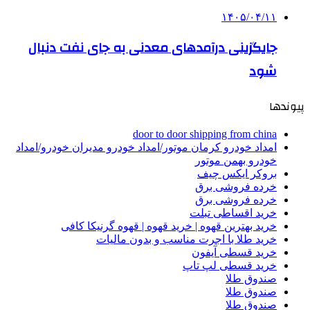
۱۴۰۵/۰۴/۱۱
جایگزینی درآمدهای معدنی به جای نفت دنبال
شود
پیوندها
door to door shipping from china
امداد خودرو کرمان موتور/امداد خودرو مدیران خودرو/امداد
خودرو بهمن موتور
بروکر ایکس چیف
خرده فروشی برق
خرده فروشی برق
خرید اقساطی تبلت
خرید بهترین قهوه | خرید قهوه | قهوه گرنیکا کافی
خرید طلا با اجرت مناسب و بدون مالیات
خرید قسطی آیفون
خرید قسطی لپ تاپ
صندوق طلا
صندوق طلا
صندوق طلا