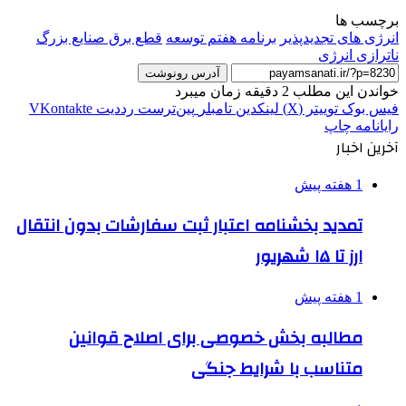
برچسب ها
انرژی‌ های تجدیدپذیر
برنامه هفتم توسعه
قطع برق صنایع بزرگ
ناترازی انرژی
آدرس رونوشت
خواندن این مطلب 2 دقیقه زمان میبرد
فیس بوک
توییتر (X)
لینکدین
‫تامبلر
‫پین‌ترست
‫رددیت
‫VKontakte
رایانامه
چاپ
آخرین اخبار
1 هفته پیش
تمدید بخشنامه اعتبار ثبت سفارشات بدون انتقال
ارز تا ۱۵ شهریور
1 هفته پیش
مطالبه بخش خصوصی برای اصلاح قوانین
متناسب با شرایط جنگی