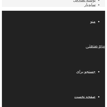
نوشته تصادفی
سایدبار
منو
پیام صنعتی
جستجو برای
صفحه نخست