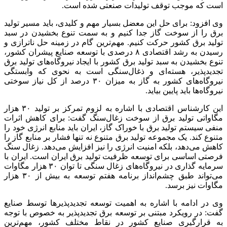
است که موجب توقف تولیدات صنعتی شده است.
وی افزود: برای حل این معضل بسیار مهم و کلیدی، باید مسیر تولید
برق را از سوخت گاز جدا کنیم و به سمت تنوع بخشیدن در سبد
تولید برق کشور حرکت کنیم. مهم‌ترین گام در زمینه حل
ناترازی
و
رسیدن به رشد اقتصادی ۸ درصدی با توسعه صنایع پیشران کشور،
تنوع بخشیدن به سبد تولید برق کشور با ایجاد نیروگاه‌های تولید برق
تجدیدپذیر
، هسته‌ای و ذغال‌سنگی است به نحوی که وابستگی
نیروگاه‌های کشور به گاز به میزان ۳۰ درصد از کل نیاز سوختی
نیروگاه‌ها باید پایین بیاید.
این کارشناس اقتصادی با اشاره به لزوم تمرکز بر تولید ۳۰ هزار
مگاواتی تولید برق از سوخت زغال‌سنگ گفت: برای کاهش اثرات
منفی سیستم تولید برق با خوراک گاز، ایران باید منابع انرژی خود را
متنوع کند. یک مجموعه تولید برق متنوع نه تنها فشار بر منابع گاز را
کاهش می‌دهد، بلکه امنیت انرژی را نیز افزایش می‌دهد. زغال سنگ
فرصتی اساسی برای توسعه ظرفیت تولید برق ایران است. ایران با
سرمایه گذاری در نیروگاه‌های زغال سنگی تا توان ۳۰ هزار مگاوات
می‌تواند طبق چشم‌انداز برنامه هفتم توسعه به بیش از ۳۰ هزار
مگاوات نیز برسد.
وی در ادامه با اشاره به اهمیت توسعه
تجدیدپذیرها
توسط صنایع
گفت: در رویکرد مبتنی بر توسعه برق
تجدیدپذیر
به خصوص با توجه
به قرارگیری صنایع کشور در نقاط مختلف کشور، مهم‌ترین