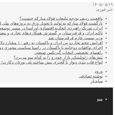
۱۴۰۵/۰۵/۱۹
خبر فوری
واقعیت ردیف بودجه تبلیغات فولاد مبارکه چیست؟
بازگشت فولاد مبارکه به تولید با تحویل ورق به پروژه‌های ملی ا
ایران، شریک راهبردی اتحادیه اقتصادی اوراسیا در مسیر توسع
تاکید ایران و قرقیزستان بر گسترش همکاری‌های تجاری و معد
وزیر صمت عازم قرقیزستان شد
افزایش حجم تجارت بین ایران و پاکستان به رقم ۱۰ میلیارد دلار
اجرای توافقات دوجانبه با پاکستان در راستا سیاست محوری د
راهنمای تخصصی انتخاب گیربکس صنعتی
تنش‌های ژئوپلیتیک، بازار خودرو را به کدام سو می‌برد؟
انواع قاب بندی دیوار با گچبری پیش ساخته پلی یورتان دکارت
ورود
نوشته تصادفی
سایدبار
منو