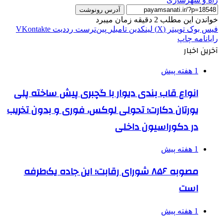
آدرس رونوشت
خواندن این مطلب 2 دقیقه زمان میبرد
فیس بوک
توییتر (X)
لینکدین
‫تامبلر
‫پین‌ترست
‫رددیت
‫VKontakte
رایانامه
چاپ
آخرین اخبار
1 هفته پیش
انواع قاب بندی دیوار با گچبری پیش ساخته پلی
یورتان دکارت؛ تحولی لوکس، فوری و بدون تخریب
در دکوراسیون داخلی
1 هفته پیش
مصوبه ۸۵۶ شورای رقابت؛ این جاده یک‌طرفه
است
1 هفته پیش