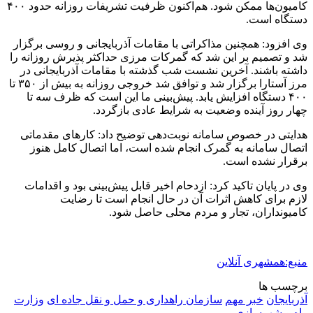
کامیون‌ها ممکن شود. هم‌اکنون ظرفیت تشریفات روزانه حدود ۴۰۰
دستگاه است.
وی افزود: همچنین مذاکراتی با مقامات آذربایجانی و روسی برگزار
شد و تصمیم بر این شد که گمرکات مرزی حداکثر پذیرش روزانه را
داشته باشند. آخرین نشست شب گذشته با مقامات آذربایجانی در
مرز آستارا برگزار شد و توافق شد خروجی روزانه به بیش از ۳۵۰ تا
۴۰۰ دستگاه افزایش یابد. پیش‌بینی ما این است که ظرف سه تا
چهار روز آینده وضعیت به شرایط عادی بازگردد.
هدایتی در خصوص سامانه نوبت‌دهی توضیح داد: کارهای مقدماتی
اتصال سامانه به گمرک انجام شده است، اما اتصال کامل هنوز
برقرار نشده است.
وی در پایان تاکید کرد: ازدحام اخیر قابل پیش‌بینی بود و اقدامات
لازم برای کاهش اثرات آن در حال انجام است تا رضایت
کامیونداران، تجار و مردم محلی حاصل شود.
منبع:همشهری آنلاین
برچسب ها
آذربایجان
خبر مهم
سازمان راهداری و حمل و نقل جاده ای
وزارت
راه و شهرسازی