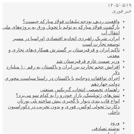
۱۴۰۵/۰۵/۱۹
خبر فوری
واقعیت ردیف بودجه تبلیغات فولاد مبارکه چیست؟
بازگشت فولاد مبارکه به تولید با تحویل ورق به پروژه‌های ملی
انتقال آب
ایران، شریک راهبردی اتحادیه اقتصادی اوراسیا در مسیر
توسعه تجارت است
تاکید ایران و قرقیزستان بر گسترش همکاری‌های تجاری و
معدنی
وزیر صمت عازم قرقیزستان شد
افزایش حجم تجارت بین ایران و پاکستان به رقم ۱۰ میلیارد
دلار
اجرای توافقات دوجانبه با پاکستان در راستا سیاست محوری
دولت چهاردهم
راهنمای تخصصی انتخاب گیربکس صنعتی
تنش‌های ژئوپلیتیک، بازار خودرو را به کدام سو می‌برد؟
انواع قاب بندی دیوار با گچبری پیش ساخته پلی یورتان
دکارت؛ تحولی لوکس، فوری و بدون تخریب در دکوراسیون
داخلی
ورود
نوشته تصادفی