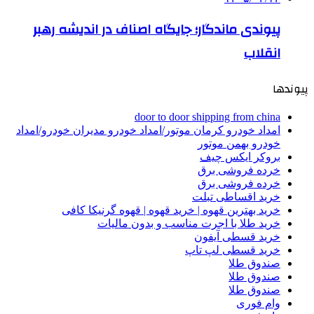
پیوندی ماندگار؛ جایگاه اصناف در اندیشه رهبر
انقلاب
پیوندها
door to door shipping from china
امداد خودرو کرمان موتور/امداد خودرو مدیران خودرو/امداد
خودرو بهمن موتور
بروکر ایکس چیف
خرده فروشی برق
خرده فروشی برق
خرید اقساطی تبلت
خرید بهترین قهوه | خرید قهوه | قهوه گرنیکا کافی
خرید طلا با اجرت مناسب و بدون مالیات
خرید قسطی آیفون
خرید قسطی لپ تاپ
صندوق طلا
صندوق طلا
صندوق طلا
وام فوری