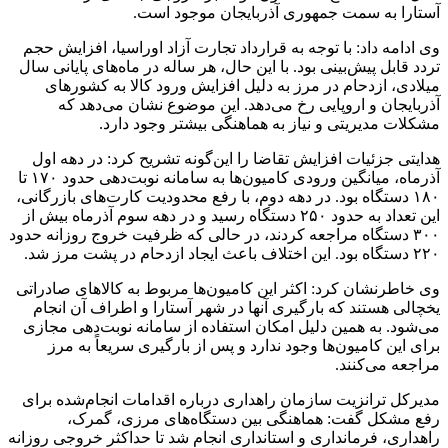
آستارا به سمت جمهوری آذربایجان موجود است.
وی ادامه داد: با توجه به قرارداد تجارت آزاد اوراسیا، افزایش حجم
تردد قابل پیش‌بینی بود. با این حال، هر ساله در ماه‌های پایانی سال
میلادی، ازدحام در مرز به دلیل افزایش ورود کالا به کشورهای
آذربایجان و اروپایی رخ می‌دهد. این موضوع نشان می‌دهد که
مشکلات مدیریتی و نیاز به هماهنگی بیشتر وجود دارد.
هدایتی جزئیات افزایش تقاضا را این‌گونه تشریح کرد: در دهه اول
آذرماه، میانگین ورودی کامیون‌ها به سامانه نوبت‌دهی حدود ۱۷۰ تا
۱۸۰ دستگاه بود. در دهه دوم، با رفع محدودیت کارت‌های بازرگانی،
این تعداد به حدود ۲۵۰ دستگاه رسید و در دهه سوم آذرماه بیش از
۳۰۰ دستگاه مراجعه کردند، در حالی که ظرفیت خروج روزانه حدود
۲۲۰ دستگاه بود. این اختلاف باعث ایجاد ازدحام در پشت مرز شد.
وی خاطرنشان کرد: اکثر این کامیون‌ها مربوط به کالاهای صادراتی
یخچالی هستند که بارگیری آنها در شهر آستارا و اطراف آن انجام
می‌شود. به همین دلیل امکان استفاده از سامانه نوبت‌دهی مجازی
برای این کامیون‌ها وجود ندارد و پس از بارگیری سریعاً به مرز
مراجعه می‌کنند.
مدیرکل ترانزیت سازمان راهداری درباره اقدامات انجام‌شده برای
رفع مشکل گفت: هماهنگی بین دستگاه‌های مرزی، گمرک،
راهداری، فرمانداری و استانداری انجام شد تا حداکثر خروجی روزانه