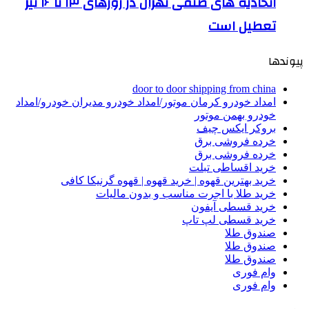
اتحادیه های صنفی تهران در روزهای ۱۳ تا ۱۶ تیر
تعطیل است
پیوندها
door to door shipping from china
امداد خودرو کرمان موتور/امداد خودرو مدیران خودرو/امداد
خودرو بهمن موتور
بروکر ایکس چیف
خرده فروشی برق
خرده فروشی برق
خرید اقساطی تبلت
خرید بهترین قهوه | خرید قهوه | قهوه گرنیکا کافی
خرید طلا با اجرت مناسب و بدون مالیات
خرید قسطی آیفون
خرید قسطی لپ تاپ
صندوق طلا
صندوق طلا
صندوق طلا
وام فوری
وام فوری