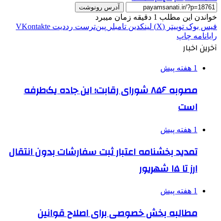
آدرس رونوشت
خواندن این مطلب 1 دقیقه زمان میبرد
فیس بوک
توییتر (X)
لینکدین
‫تامبلر
‫پین‌ترست
‫رددیت
‫VKontakte
رایانامه
چاپ
آخرین اخبار
1 هفته پیش
مصوبه ۸۵۶ شورای رقابت؛ این جاده یک‌طرفه
است
1 هفته پیش
تمدید بخشنامه اعتبار ثبت سفارشات بدون انتقال
ارز تا ۱۵ شهریور
1 هفته پیش
مطالبه بخش خصوصی برای اصلاح قوانین