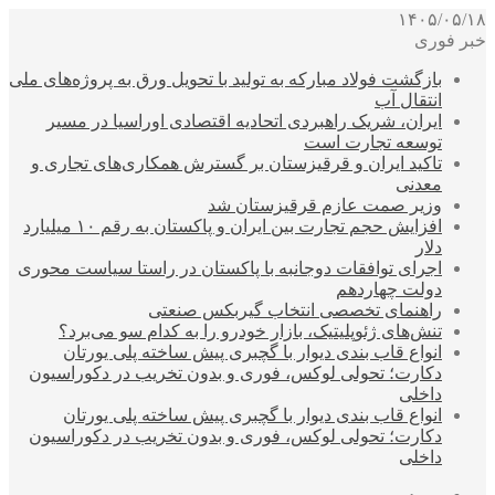
۱۴۰۵/۰۵/۱۸
خبر فوری
بازگشت فولاد مبارکه به تولید با تحویل ورق به پروژه‌های ملی
انتقال آب
ایران، شریک راهبردی اتحادیه اقتصادی اوراسیا در مسیر
توسعه تجارت است
تاکید ایران و قرقیزستان بر گسترش همکاری‌های تجاری و
معدنی
وزیر صمت عازم قرقیزستان شد
افزایش حجم تجارت بین ایران و پاکستان به رقم ۱۰ میلیارد
دلار
اجرای توافقات دوجانبه با پاکستان در راستا سیاست محوری
دولت چهاردهم
راهنمای تخصصی انتخاب گیربکس صنعتی
تنش‌های ژئوپلیتیک، بازار خودرو را به کدام سو می‌برد؟
انواع قاب بندی دیوار با گچبری پیش ساخته پلی یورتان
دکارت؛ تحولی لوکس، فوری و بدون تخریب در دکوراسیون
داخلی
انواع قاب بندی دیوار با گچبری پیش ساخته پلی یورتان
دکارت؛ تحولی لوکس، فوری و بدون تخریب در دکوراسیون
داخلی