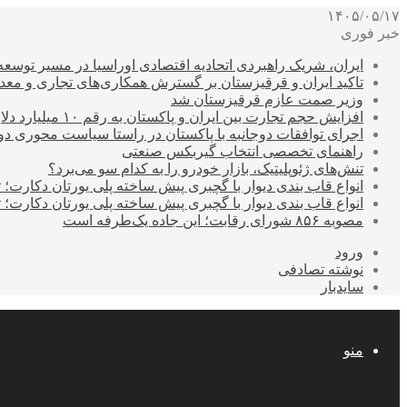
۱۴۰۵/۰۵/۱۷
خبر فوری
ایران، شریک راهبردی اتحادیه اقتصادی اوراسیا در مسیر توسع
تاکید ایران و قرقیزستان بر گسترش همکاری‌های تجاری و معد
وزیر صمت عازم قرقیزستان شد
افزایش حجم تجارت بین ایران و پاکستان به رقم ۱۰ میلیارد دلار
اجرای توافقات دوجانبه با پاکستان در راستا سیاست محوری د
راهنمای تخصصی انتخاب گیربکس صنعتی
تنش‌های ژئوپلیتیک، بازار خودرو را به کدام سو می‌برد؟
انواع قاب بندی دیوار با گچبری پیش ساخته پلی یورتان دکارت
انواع قاب بندی دیوار با گچبری پیش ساخته پلی یورتان دکارت
مصوبه ۸۵۶ شورای رقابت؛ این جاده یک‌طرفه است
ورود
نوشته تصادفی
سایدبار
منو