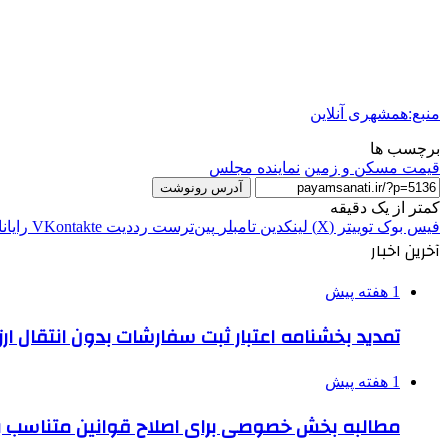
منبع:همشهری آنلاین
برچسب ها
قیمت مسکن و زمین
نماینده مجلس
آدرس رونوشت
کمتر از یک دقیقه
فیس بوک
توییتر (X)
لینکدین
‫تامبلر
‫پین‌ترست
‫رددیت
‫VKontakte
رایان
آخرین اخبار
1 هفته پیش
تمدید بخشنامه اعتبار ثبت سفارشات بدون انتقال ارز تا ۱۵ شهر
1 هفته پیش
مطالبه بخش خصوصی برای اصلاح قوانین متناسب ب