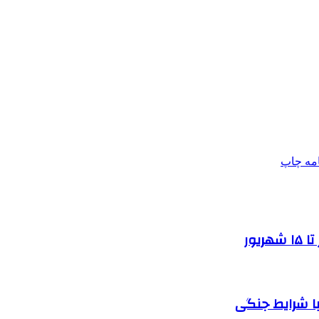
امه
چاپ
یور
ا شرایط جنگی