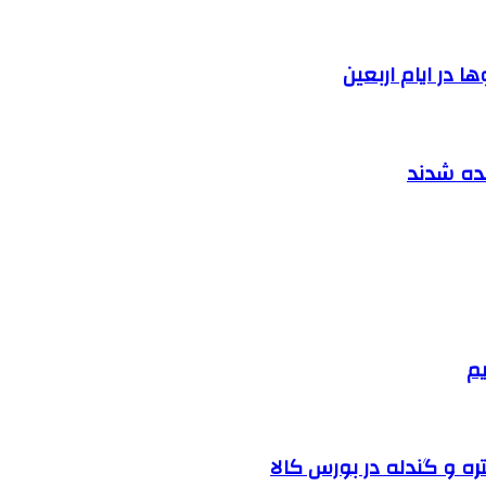
 در ایام اربعین
نده شدند
یم
ره و گندله در بورس کالا