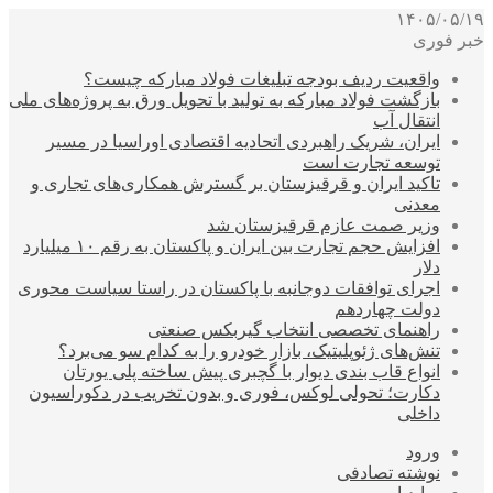
۱۴۰۵/۰۵/۱۹
خبر فوری
واقعیت ردیف بودجه تبلیغات فولاد مبارکه چیست؟
بازگشت فولاد مبارکه به تولید با تحویل ورق به پروژه‌های ملی
انتقال آب
ایران، شریک راهبردی اتحادیه اقتصادی اوراسیا در مسیر
توسعه تجارت است
تاکید ایران و قرقیزستان بر گسترش همکاری‌های تجاری و
معدنی
وزیر صمت عازم قرقیزستان شد
افزایش حجم تجارت بین ایران و پاکستان به رقم ۱۰ میلیارد
دلار
اجرای توافقات دوجانبه با پاکستان در راستا سیاست محوری
دولت چهاردهم
راهنمای تخصصی انتخاب گیربکس صنعتی
تنش‌های ژئوپلیتیک، بازار خودرو را به کدام سو می‌برد؟
انواع قاب بندی دیوار با گچبری پیش ساخته پلی یورتان
دکارت؛ تحولی لوکس، فوری و بدون تخریب در دکوراسیون
داخلی
ورود
نوشته تصادفی