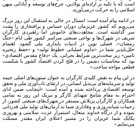
است که با تکیه بر اراده‌ای پولادین، چرخ‌های توسعه و آبادانی میهن
اسلامی را به حرکت درمی‌آورند.
در ادامه پیام آمده است: امسال در حالی به استقبال این روز بزرگ
می‌رویم که کشور عزیزمان دوران حساس و پرافتخاری را پشت
سر گذاشته است. مجاهدت‌های خاموش اما راهبردی کارگران
شریف در شهرک‌ها و نواحی صنعتی سراسر کشور طی ایام «جنگ
رمضان»، فصلی نوین در ادبیات پایداری ملی گشود. اهتمام
خلل‌ناپذیر شما در «تداوم عملیاتی خطوط تولید» و «حفظ زنجیره
تامین» زیر سخت‌ترین شرایط بحرانی، یک «دفاع مقدس اقتصادی»
بود که محاسبات دشمن را در فلج کردن اقتصاد کشور با شکست
قطعی مواجه ساخت.»
در این پیام به نقش کلیدی کارگران به عنوان ستون‌های اصلی خیمه
تولید و سرمایه‌های بی‌بدیل انسانی، در ارتقای تاب‌آوری ملی و تحقق
توسعه اقتصادی پرداخته شده و آمده است: «اینجانب ضمن ادای
احترام به مقام شامخ شهدای کارگر و تبریک این روز به تمامی
همکاران و کارگران پرتلاش مستقر در شهرک‌های صنعتی کشور، از
زحمات شبانه‌روزی و وفاداری شما به آرمان‌های تولید ملی قدردانی
نموده و از درگاه خداوند متعال، استمرار عزت، سلامتی و بهروزی
یکایک شما عزیزان را در مسیر اعتلای ایران مقتدر مسئلت
می‌نمایم.»