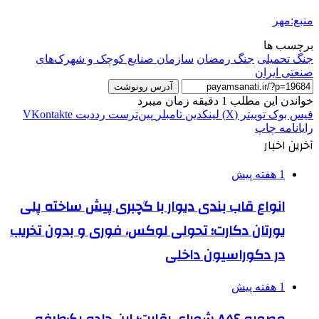
منبع:مهر
برچسب ها
جنگ تحمیلی
جنگ رمضان
سازمان صنایع کوچک و شهرک‌های
صنعتی ایران
آدرس رونوشت
خواندن این مطلب 1 دقیقه زمان میبرد
فیس بوک
توییتر (X)
لینکدین
‫تامبلر
‫پین‌ترست
‫رددیت
‫VKontakte
رایانامه
چاپ
آخرین اخبار
1 هفته پیش
انواع قاب بندی دیوار با گچبری پیش ساخته پلی
یورتان دکارت؛ تحولی لوکس، فوری و بدون تخریب
در دکوراسیون داخلی
1 هفته پیش
مصوبه ۸۵۶ شورای رقابت؛ این جاده یک‌طرفه