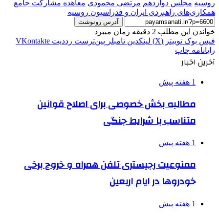
روسيه
مجلس دوازدهم
مرتضی محمودی
معاهده مشارکت جامع
همکاری‌های راهبردی ایران و فدراسیون روسیه
آدرس رونوشت
خواندن این مطلب 2 دقیقه زمان میبرد
فیس بوک
توییتر (X)
لینکدین
‫تامبلر
‫پین‌ترست
‫رددیت
‫VKontakte
رایانامه
چاپ
آخرین اخبار
1 هفته پیش
مطالبه بخش خصوصی برای اصلاح قوانین
متناسب با شرایط جنگی
1 هفته پیش
ممنوعیت رجیستری تلفن همراه و خروج برخی
خودروها در ایام اربعین
1 هفته پیش