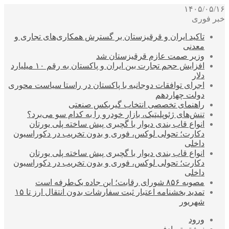
۱۴۰۵/۰۵/۱۶
خبر فوری
تاکید ایران و قرقیزستان بر گسترش همکاری‌های تجاری و
معدنی
وزیر صمت عازم قرقیزستان شد
افزایش حجم تجارت بین ایران و پاکستان به رقم ۱۰ میلیارد
دلار
اجرای توافقات دوجانبه با پاکستان در راستا سیاست محوری
دولت چهاردهم
راهنمای تخصصی انتخاب گیربکس صنعتی
تنش‌های ژئوپلیتیک، بازار خودرو را به کدام سو می‌برد؟
انواع قاب بندی دیوار با گچبری پیش ساخته پلی یورتان
دکارت؛ تحولی لوکس، فوری و بدون تخریب در دکوراسیون
داخلی
انواع قاب بندی دیوار با گچبری پیش ساخته پلی یورتان
دکارت؛ تحولی لوکس، فوری و بدون تخریب در دکوراسیون
داخلی
مصوبه ۸۵۶ شورای رقابت؛ این جاده یک‌طرفه است
تمدید بخشنامه اعتبار ثبت سفارشات بدون انتقال ارز تا ۱۵
شهریور
ورود