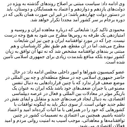
وی ادامه داد: سیاست مبتنی بر اصلاح روندهای گذشته به ویژه در
دولت‌های یازدهم و دوازدهم و اعتماد به همسایگان و دوستان، باید
در دستور دولت چهاردهم باشد؛ در غیر این صورت همان بلایی که در
دوره برجام بر سر کشور آمد مجددا تکرار خواهد شد.
محمودی تاکید کرد: شایعاتی که درباره معاهده ایران و روسیه و
امتیازدهی یک طرفه به روس‌ها مطرح می شود به هیچ وجه درست
نیست. چرا که در مورد توافقنامه ایران و چین نیز این شایعات
مطرح می‌شد، اما در آن مقطع، هم طبق نظر کارشناسان و هم
مبتنی بر بندهای توافقنامه مشخص شد که نه تنها آن توافق به زیان
کشور نبوده بلکه منافع بلندمدت زیادی برای جمهوری اسلامی تامین
شده است.
عضو کمیسیون شوراها و امور داخلی مجلس ادامه داد: در حال
حاضر جمهوری اسلامی چه در سطح منطقه‌ای و چه بین المللی در
موضع ضعف قرار ندارد که با چنین قراردادهایی به دنبال تنفس
مصنوعی یا جبران ضعف‌های خود باشد بلکه ایران به عنوان یک
بازیگر موثر در معادلات بین المللی و فعال در عرصه دیپلماسی
اقتصادی، به دنبال ایجاد فرصت‌های جدید و متقابل و ایفای نقش در
نظم جدید جهانی است. از سوی دیگر باید به اینگونه توافقات با
کشورهایی که خود را در همراهی با ما اثبات کرده‌اند امید و اعتماد
داشته باشیم. همچنین بی اعتمادی به تصمیمات کشور در چنین
توافقنامه‌ها و معاهداتی، موجب آسیب به امنیت روانی مردم و امید
فعالان اقتصادی می شود.