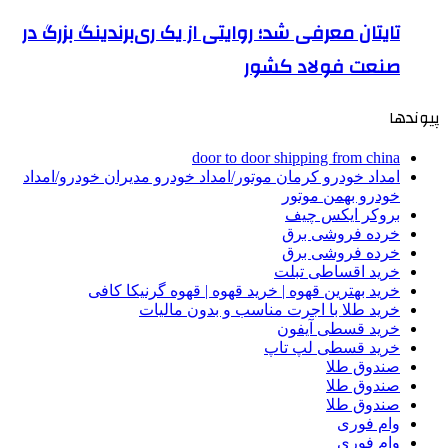
تایتان معرفی شد؛ روایتی از یک ری‌برندینگ بزرگ در
صنعت فولاد کشور
پیوندها
door to door shipping from china
امداد خودرو کرمان موتور/امداد خودرو مدیران خودرو/امداد
خودرو بهمن موتور
بروکر ایکس چیف
خرده فروشی برق
خرده فروشی برق
خرید اقساطی تبلت
خرید بهترین قهوه | خرید قهوه | قهوه گرنیکا کافی
خرید طلا با اجرت مناسب و بدون مالیات
خرید قسطی آیفون
خرید قسطی لپ تاپ
صندوق طلا
صندوق طلا
صندوق طلا
وام فوری
وام فوری