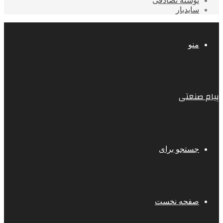
نوشته تصادفی
سایدبار
منو
پیام صنعتی
جستجو برای
صفحه نخست