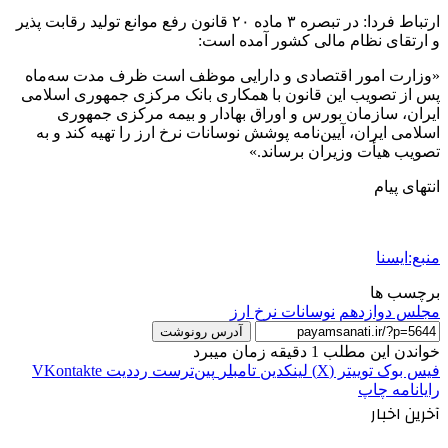
ارتباط فردا: در تبصره ۳ ماده ۲۰ قانون رفع موانع تولید رقابت پذیر
و ارتقای نظام مالی کشور آمده است:
«وزارت امور اقتصادی و دارایی موظف است ظرف مدت سه‌ماه
پس از تصویب این قانون با همکاری بانک مرکزی جمهوری اسلامی
ایران، سازمان بورس و اوراق بهادار و بیمه مرکزی جمهوری
اسلامی ایران، آیین‌نامه پوشش نوسانات نرخ ارز را تهیه کند و به
تصویب هیأت وزیران برساند.»
انتهای پیام
منبع:ایسنا
برچسب ها
مجلس دوازدهم
نوسانات نرخ ارز
آدرس رونوشت
خواندن این مطلب 1 دقیقه زمان میبرد
فیس بوک
توییتر (X)
لینکدین
‫تامبلر
‫پین‌ترست
‫رددیت
‫VKontakte
رایانامه
چاپ
آخرین اخبار