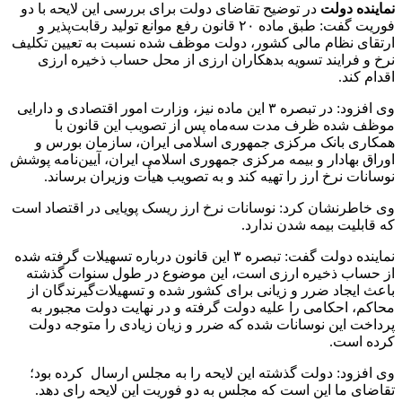
نماینده دولت
در توضیح تقاضای دولت برای بررسی این لایحه با دو
فوریت گفت: طبق ماده ۲۰ قانون رفع موانع تولید رقابت‌پذیر و
ارتقای نظام مالی کشور، دولت موظف شده نسبت به تعیین تکلیف
نرخ و فرایند تسویه بدهکاران ارزی از محل حساب ذخیره ارزی
اقدام کند.
وی افزود: در تبصره ۳ این ماده نیز، وزارت امور اقتصادی و دارایی
موظف شده ظرف مدت سه‌ماه پس از تصویب این قانون با
همکاری بانک مرکزی جمهوری اسلامی ایران، سازمان بورس و
اوراق بهادار و بیمه مرکزی جمهوری اسلامی ایران، آیین‌نامه پوشش
نوسانات نرخ ارز را تهیه کند و به تصویب هیأت وزیران برساند.
وی خاطرنشان کرد: نوسانات نرخ ارز ریسک پویایی در اقتصاد است
که قابلیت بیمه شدن ندارد.
نماینده دولت گفت: تبصره ۳ این قانون درباره تسهیلات گرفته شده
از حساب ذخیره ارزی است، این موضوع در طول سنوات گذشته
باعث ایجاد ضرر و زیانی برای کشور شده و تسهیلات‌گیرندگان از
محاکم، احکامی را علیه دولت گرفته و در نهایت دولت مجبور به
پرداخت این نوسانات شده که ضرر و زیان زیادی را متوجه دولت
کرده است.
وی افزود: دولت گذشته این لایحه را به مجلس ارسال کرده بود؛
تقاضای ما این است که مجلس به دو فوریت این لایحه رای دهد.