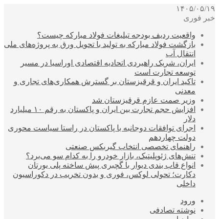
۱۴۰۵/۰۵/۱۹
خبر فوری
واقعیت ردیف بودجه تبلیغات فولاد مبارکه چیست؟
بازگشت فولاد مبارکه به تولید با تحویل ورق به پروژه‌های ملی
انتقال آب
ایران، شریک راهبردی اتحادیه اقتصادی اوراسیا در مسیر
توسعه تجارت است
تاکید ایران و قرقیزستان بر گسترش همکاری‌های تجاری و
معدنی
وزیر صمت عازم قرقیزستان شد
افزایش حجم تجارت بین ایران و پاکستان به رقم ۱۰ میلیارد
دلار
اجرای توافقات دوجانبه با پاکستان در راستا سیاست محوری
دولت چهاردهم
راهنمای تخصصی انتخاب گیربکس صنعتی
تنش‌های ژئوپلیتیک، بازار خودرو را به کدام سو می‌برد؟
انواع قاب بندی دیوار با گچبری پیش ساخته پلی یورتان
دکارت؛ تحولی لوکس، فوری و بدون تخریب در دکوراسیون
داخلی
ورود
نوشته تصادفی