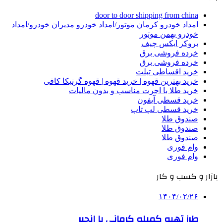
door to door shipping from china
امداد خودرو کرمان موتور/امداد خودرو مدیران خودرو/امداد
خودرو بهمن موتور
بروکر ایکس چیف
خرده فروشی برق
خرده فروشی برق
خرید اقساطی تبلت
خرید بهترین قهوه | خرید قهوه | قهوه گرنیکا کافی
خرید طلا با اجرت مناسب و بدون مالیات
خرید قسطی آیفون
خرید قسطی لپ تاپ
صندوق طلا
صندوق طلا
صندوق طلا
وام فوری
وام فوری
بازار و کسب و کار
۱۴۰۴/۰۲/۲۶
طرز تهیه کمپله کرمانی با انجیر