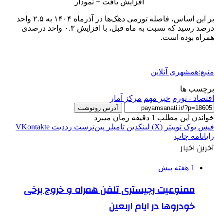
بر این اساس، فاصله تورمی دهک‌ها در آذرماه ۱۴۰۴ به ۲.۵ واحد
درصد رسید که نسبت به ماه قبل، با افزایش ۰.۳ واحد درصدی
همراه بوده است.
منبع:همشهری آنلاین
برچسب ها
اقتصاد - تورم
خبر مهم
مرکز آمار
آدرس رونوشت
خواندن این مطلب 1 دقیقه زمان میبرد
فیس بوک
توییتر (X)
لینکدین
‫تامبلر
‫پین‌ترست
‫رددیت
‫VKontakte
رایانامه
چاپ
آخرین اخبار
1 هفته پیش
ممنوعیت رجیستری تلفن همراه و خروج برخی
خودروها در ایام اربعین