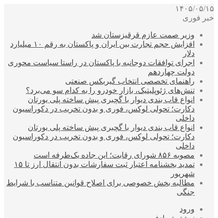
۱۴۰۵/۰۵/۱۵
خبر فوری
وزیر صمت عازم قرقیزستان شد
افزایش حجم تجارت بین ایران و پاکستان به رقم ۱۰ میلیارد
دلار
اجرای توافقات دوجانبه با پاکستان در راستا سیاست محوری
دولت چهاردهم
راهنمای تخصصی انتخاب گیربکس صنعتی
تنش‌های ژئوپلیتیک، بازار خودرو را به کدام سو می‌برد؟
انواع قاب بندی دیوار با گچبری پیش ساخته پلی یورتان
دکارت؛ تحولی لوکس، فوری و بدون تخریب در دکوراسیون
داخلی
انواع قاب بندی دیوار با گچبری پیش ساخته پلی یورتان
دکارت؛ تحولی لوکس، فوری و بدون تخریب در دکوراسیون
داخلی
مصوبه ۸۵۶ شورای رقابت؛ این جاده یک‌طرفه است
تمدید بخشنامه اعتبار ثبت سفارشات بدون انتقال ارز تا ۱۵
شهریور
مطالبه بخش خصوصی برای اصلاح قوانین متناسب با شرایط
جنگی
ورود