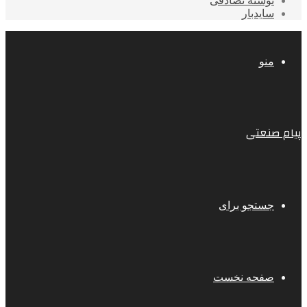
نوشته تصادفی
سایدبار
منو
پیام صنعتی
جستجو برای
صفحه نخست