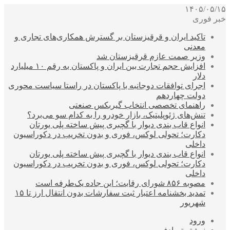
۱۴۰۵/۰۵/۱۵
خبر فوری
تاکید ایران و قرقیزستان بر گسترش همکاری‌های تجاری و
معدنی
وزیر صمت عازم قرقیزستان شد
افزایش حجم تجارت بین ایران و پاکستان به رقم ۱۰ میلیارد
دلار
اجرای توافقات دوجانبه با پاکستان در راستا سیاست محوری
دولت چهاردهم
راهنمای تخصصی انتخاب گیربکس صنعتی
تنش‌های ژئوپلیتیک، بازار خودرو را به کدام سو می‌برد؟
انواع قاب بندی دیوار با گچبری پیش ساخته پلی یورتان
دکارت؛ تحولی لوکس، فوری و بدون تخریب در دکوراسیون
داخلی
انواع قاب بندی دیوار با گچبری پیش ساخته پلی یورتان
دکارت؛ تحولی لوکس، فوری و بدون تخریب در دکوراسیون
داخلی
مصوبه ۸۵۶ شورای رقابت؛ این جاده یک‌طرفه است
تمدید بخشنامه اعتبار ثبت سفارشات بدون انتقال ارز تا ۱۵
شهریور
ورود