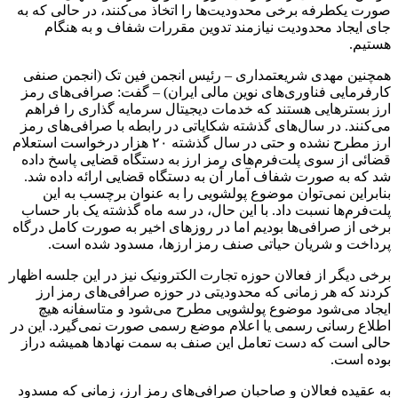
صورت یکطرفه برخی محدودیت‌ها را اتخاذ می‌کنند، در حالی که به
جای ایجاد محدودیت نیازمند تدوین مقررات شفاف و به هنگام
هستیم.
همچنین مهدی شریعتمداری – رئیس انجمن فین تک (انجمن صنفی
کارفرمایی فناوری‌های نوین مالی ایران) – گفت: صرافی‌های رمز
ارز بسترهایی هستند که خدمات دیجیتال سرمایه گذاری را فراهم
می‌کنند. در سال‌های گذشته شکایاتی در رابطه با صرافی‌های رمز
ارز مطرح نشده و حتی در سال گذشته ۲۰ هزار درخواست استعلام
قضائی از سوی پلت‌فرم‌های رمز ارز به دستگاه قضایی پاسخ داده
شد که به صورت شفاف آمار آن به دستگاه قضایی ارائه داده شد.
بنابراین نمی‌توان موضوع پولشویی را به عنوان برچسب به این
پلت‌فرم‌ها نسبت داد. با این حال، در سه ماه گذشته یک بار حساب
برخی از صرافی‌ها بودیم اما در روزهای اخیر به صورت کامل درگاه
پرداخت و شریان حیاتی صنف رمز ارزها، مسدود شده است.
برخی دیگر از فعالان حوزه تجارت الکترونیک نیز در این جلسه اظهار
کردند که هر زمانی که محدودیتی در حوزه صرافی‌های رمز ارز
ایجاد می‌شود موضوع پولشویی مطرح می‌شود و متاسفانه هیچ
اطلاع رسانی رسمی یا اعلام موضع رسمی صورت نمی‌گیرد. این در
حالی است که دست تعامل این صنف به سمت نهادها همیشه دراز
بوده است.
به عقیده فعالان و صاحبان صرافی‌های رمز ارز، زمانی که مسدود