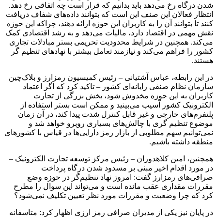
شدن درگاه رخ می‌دهد باید بدانیم که قرار است چه اتفاقی رخ دهد.
انتظار فعالان این صنف این است که بتوانند داده‌های شفاف دریافت
کنند تا بتوانند آن را به کاربران این حوزه ارائه دهند، چراکه این حوزه
نقش مهمی در اقتصاد دارد، مالیات می‌دهد و به رشد اقتصادی کمک
می‌کند. همچنین در شرایط محدودیت تحریمی بستر مبادلات تجاری
کشور را فراهم می‌کند و نیازمند تعامل بیشتر با نهادهای تنظیم گر
هستند.
در این رابطه، عباس آشتیانی – رئیس کمیسیون رمزارز و بلاک‌چین
سازمان نظام صنفی رایانه‌ای کشور – تاکید کرد که اگر اعتماد
کاربران به این حوزه مخدوش شود، بخش بزرگی از تجارت
الکترونیک کشور آسیب می‌بینید و ممکن است بستر استفاده از
پلتفرم‌های خارجی و غیر قابل کنترل شدت پیدا کند، در آن زمان
موضوع تنظیم گری با چالش‌های بسیاری روبرو خواهد شد و
نمی‌توانیم سهم مطلوبی از بازار رمز دارایی‌ها در قیاس با کشورهای
منطقه داشته باشیم.
همچنین، امین کلاهدوزان – رئیس مرکز توسعه تجارت الکترونیک –
در مورد اقدام اخیر مبنی بر مسدود شدن درگاه پرداخت
صرافی‌های رمزارز گفت: امروز نهاد تنظیم‌گر در حوزه وضع
مقررات مقداری عقب مانده است و می‌تواند این سوال را مطرح
کرد که چرا وضعیت و مقررات مورد نظر تعیین تکلیف نمی‌شود؟
در پایان نیز یکی از مدیران صرافی‌ رمز ارزی اظهار کرد: متاسفانه