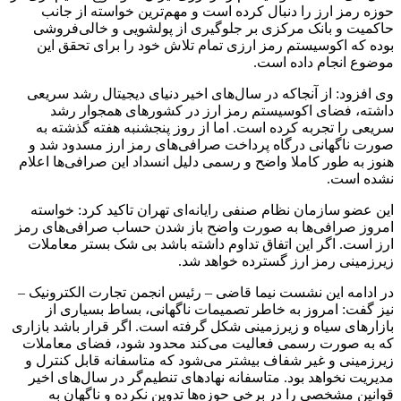
حوزه رمز ارز را دنبال کرده است و مهم‌ترین خواسته از جانب
حاکمیت و بانک مرکزی بر جلوگیری از پولشویی و خالی‌فروشی
بوده که اکوسیستم رمز ارزی تمام تلاش خود را برای تحقق این
موضوع انجام داده است.
وی افزود: از آنجاکه در سال‌های اخیر دنیای دیجیتال رشد سریعی
داشته، فضای اکوسیستم رمز ارز در کشورهای همجوار رشد
سریعی را تجربه کرده است. اما از روز پنجشنبه هفته گذشته به
صورت ناگهانی درگاه پرداخت صرافی‌های رمز ارز مسدود شد و
هنوز به طور کاملا واضح و رسمی دلیل انسداد این صرافی‌ها اعلام
نشده است.
این عضو سازمان نظام صنفی رایانه‌ای تهران تاکید کرد: خواسته
امروز صرافی‌ها به صورت واضح باز شدن حساب صرافی‌های رمز
ارز است. اگر این اتفاق تداوم داشته باشد بی شک بستر معاملات
زیرزمینی رمز ارز گسترده خواهد شد.
در ادامه این نشست نیما قاضی – رئیس انجمن تجارت الکترونیک –
نیز گفت: امروز به خاطر تصمیمات ناگهانی، بساط بسیاری از
بازارهای سیاه و زیرزمینی شکل گرفته است. اگر قرار باشد بازاری
که به صورت رسمی فعالیت می‌کند محدود شود، فضای معاملات
زیرزمینی و غیر شفاف بیشتر می‌شود که متاسفانه قابل کنترل و
مدیریت نخواهد بود. متاسفانه نهادهای تنطیم‌گر در سال‌های اخیر
قوانین مشخصی را در برخی حوزه‌ها تدوین نکرده و ناگهان به