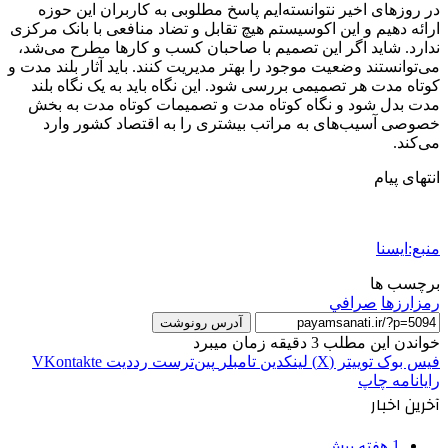
در روزهای اخیر نتوانسته‌ایم پاسخ مطلوبی به کاربران این حوزه
ارائه‌ دهیم و این اکوسیستم هیچ تقابل و تضاد منافعی با بانک مرکزی
ندارد. شاید اگر این تصمیم با صاحبان کسب و کارها مطرح می‌شد،
می‌توانستند وضعیت موجود را بهتر مدیریت کنند. باید آثار بلند مدت و
کوتاه مدت هر تصمیمی بررسی شود. این نگاه باید به یک نگاه بلند
مدت بدل شود و نگاه کوتاه مدت و تصمیمات کوتاه مدت به بخش
خصوصی آسیب‌های به مراتب بیشتری را به اقتصاد کشور وارد
می‌کند.
انتهای پیام
منبع:ایسنا
برچسب ها
رمزارزها
صرافي
آدرس رونوشت
خواندن این مطلب 3 دقیقه زمان میبرد
فیس بوک
توییتر (X)
لینکدین
‫تامبلر
‫پین‌ترست
‫رددیت
‫VKontakte
رایانامه
چاپ
آخرین اخبار
1 هفته پیش