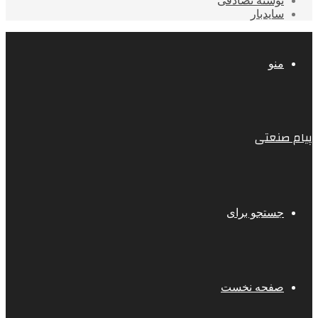
نوشته تصادفی
سایدبار
منو
پیام صنعتی
جستجو برای
صفحه نخست