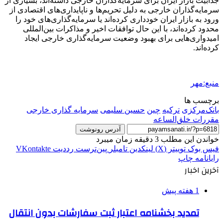
جذابیت بازار ایران برای سرمایه‌گذاران خارجی داشته‌اند، بسیاری از
سرمایه‌گذاران خارجی به دلیل تحریم‌ها و ناپایداری‌های اقتصادی از
ورود به بازار ایران خودداری کرده‌اند یا سرمایه‌گذاری‌های خود را
محدود کرده‌اند، با این حال توافقات اخیر و مذاکرات بین‌المللی
امیدواری‌هایی برای بهبود وضعیت سرمایه‌گذاری خارجی ایجاد
کرده‌اند.
منبع:مهر
برچسب ها
بانک‌مرکزی
ترکیه
چین
حسین سلیمی
سرمایه گذاری خارجی
مقررات خلق‌الساعه
آدرس رونوشت
خواندن این مطلب 3 دقیقه زمان میبرد
فیس بوک
توییتر (X)
لینکدین
‫تامبلر
‫پین‌ترست
‫رددیت
‫VKontakte
رایانامه
چاپ
آخرین اخبار
1 هفته پیش
تمدید بخشنامه اعتبار ثبت سفارشات بدون انتقال