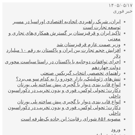
۱۴۰۵/۰۵/۱۷
خبر فوری
ایران، شریک راهبردی اتحادیه اقتصادی اوراسیا در مسیر
توسعه تجارت است
تاکید ایران و قرقیزستان بر گسترش همکاری‌های تجاری و
معدنی
وزیر صمت عازم قرقیزستان شد
افزایش حجم تجارت بین ایران و پاکستان به رقم ۱۰ میلیارد
دلار
اجرای توافقات دوجانبه با پاکستان در راستا سیاست محوری
دولت چهاردهم
راهنمای تخصصی انتخاب گیربکس صنعتی
تنش‌های ژئوپلیتیک، بازار خودرو را به کدام سو می‌برد؟
انواع قاب بندی دیوار با گچبری پیش ساخته پلی یورتان
دکارت؛ تحولی لوکس، فوری و بدون تخریب در دکوراسیون
داخلی
انواع قاب بندی دیوار با گچبری پیش ساخته پلی یورتان
دکارت؛ تحولی لوکس، فوری و بدون تخریب در دکوراسیون
داخلی
مصوبه ۸۵۶ شورای رقابت؛ این جاده یک‌طرفه است
ورود