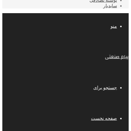
نوشته تصادفی
سایدبار
منو
پیام صنعتی
جستجو برای
صفحه نخست