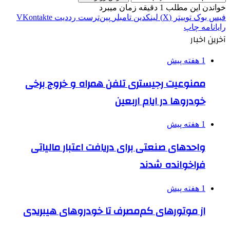
خواندن این مطلب 1 دقیقه زمان میبرد
فیس بوک
توییتر (X)
لینکدین
‫تامبلر
‫پین‌ترست
‫رددیت
‫VKontakte
رایانامه
چاپ
آخرین اخبار
1 هفته پیش
ممنوعیت رجیستری تلفن همراه و خروج برخی
خودروها در ایام اربعین
1 هفته پیش
واحدهای صنعتی برای دریافت اعتبار مالیاتی
فراخوانده شدند
1 هفته پیش
از موتورهای کم‌مصرف تا خودروهای هیبریدی