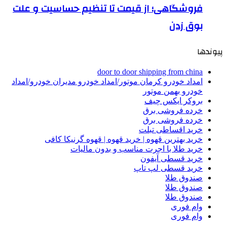
فروشگاهی؛ از قیمت تا تنظیم حساسیت و علت
بوق زدن
پیوندها
door to door shipping from china
امداد خودرو کرمان موتور/امداد خودرو مدیران خودرو/امداد
خودرو بهمن موتور
بروکر ایکس چیف
خرده فروشی برق
خرده فروشی برق
خرید اقساطی تبلت
خرید بهترین قهوه | خرید قهوه | قهوه گرنیکا کافی
خرید طلا با اجرت مناسب و بدون مالیات
خرید قسطی آیفون
خرید قسطی لپ تاپ
صندوق طلا
صندوق طلا
صندوق طلا
وام فوری
وام فوری