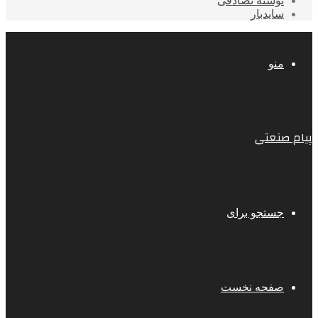
نوشته تصادفی
سایدبار
منو
پیام صنعتی
جستجو برای
صفحه نخست