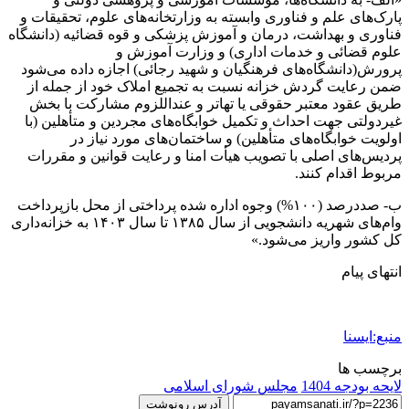
پارک‌های علم و فناوری وابسته به وزارتخانه‌های علوم، تحقیقات و
فناوری و بهداشت، درمان و آموزش پزشکی و قوه قضائیه (دانشگاه
علوم قضائی و خدمات اداری) و وزارت آموزش و
پرورش(دانشگاه‌های فرهنگیان و شهید رجائی) اجازه داده می‌شود
ضمن رعایت گردش خزانه نسبت به تجمیع املاک خود از جمله از
طریق عقود معتبر حقوقی یا تهاتر و عنداللزوم مشارکت با بخش
غیردولتی جهت احداث و تکمیل خوابگاه‌های مجردین و متأهلین (با
اولویت خوابگاه‌های متأهلین) و ساختمان‌های مورد نیاز در
پردیس‌های اصلی با تصویب هیأت امنا و رعایت قوانین و مقررات
مربوط اقدام کنند.
ب- صددرصد (۱۰۰%) وجوه اداره‌ شده پرداختی از محل بازپرداخت
وام‌های شهریه دانشجویی از سال ۱۳۸۵ تا سال ۱۴۰۳ به خزانه‌داری
کل‌ کشور واریز می‌شود.»
انتهای پیام
منبع:ایسنا
برچسب ها
لایحه بودجه 1404
مجلس شورای اسلامی
آدرس رونوشت