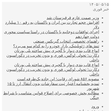
۱۴۰۵/۰۵/۱۵
خبر فوری
وزیر صمت عازم قرقیزستان شد
افزایش حجم تجارت بین ایران و پاکستان به رقم ۱۰ میلیارد
دلار
اجرای توافقات دوجانبه با پاکستان در راستا سیاست محوری
دولت چهاردهم
راهنمای تخصصی انتخاب گیربکس صنعتی
تنش‌های ژئوپلیتیک، بازار خودرو را به کدام سو می‌برد؟
انواع قاب بندی دیوار با گچبری پیش ساخته پلی یورتان
دکارت؛ تحولی لوکس، فوری و بدون تخریب در دکوراسیون
داخلی
انواع قاب بندی دیوار با گچبری پیش ساخته پلی یورتان
دکارت؛ تحولی لوکس، فوری و بدون تخریب در دکوراسیون
داخلی
مصوبه ۸۵۶ شورای رقابت؛ این جاده یک‌طرفه است
تمدید بخشنامه اعتبار ثبت سفارشات بدون انتقال ارز تا ۱۵
شهریور
مطالبه بخش خصوصی برای اصلاح قوانین متناسب با شرایط
جنگی
ورود