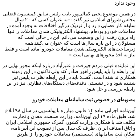
وجود ندارد.
در همین موضوع یحیی کمالی‌پور نایب رئیس سابق کمیسیون قضایی
مجلس شورای اسلامی نیز گفت: «به عنوان کسی که ۲۰ سال
سابقه کار قضایی دارد و از نزدیک درگیر اختلافات به وجود آمده در
معاملات خودرو بوده‌ام، پیشنهاد الکترونیکی شدن معاملات را تنها
راه برون رفت از این وضعیت می‌دانم. این در حالی است که
مسئولان در این باره سال‌ها است که عنوان می‌کنند همه
زیرساخت‌های الکترونیکی‌شدن معاملات خودرو آماده است و فقط
نیاز به اخذ مجوزهای نهایی است.»
این نماینده قبلی مردم جیرفت و عنبرآباد درباره اینکه مجوز نهایی در
این رابطه را باید پلیس راهور صادر کند ولی تاکنون در این زمینه
همکاری نداشته است، گفت: باید در این رابطه نظرات پلیس نیز
شنیده شود و در نشستی دغدغه‌های دستگاه‌های نظارتی نیز در این
رابطه بررسی و حل شود.
مصوبه‌ای در خصوص ثبت سامانه‌ای معاملات خودرو
آیین‌نامه اجرایی ماده ۱۴ قانون مبارزه با پولشویی در سال ۹۸ ابلاغ
شد. طبق ماده ۱۹ این آیین‌نامه، وزارت صنعت، معدن و تجارت
مکلف شد با همکاری وزارت کشور، گمرک جمهوری اسلامی ایران
و اتاق اصناف ایران، ظرف یک سال پس از تصویب این آیین‌نامه‌،
امکان ثبت سامانه­ای (سیستمی) معاملات خودرو را از طریق