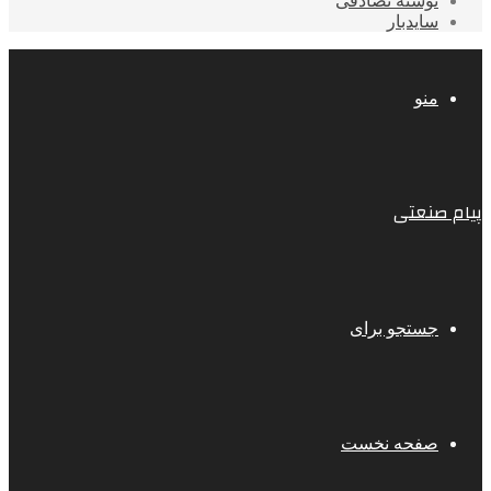
نوشته تصادفی
سایدبار
منو
پیام صنعتی
جستجو برای
صفحه نخست