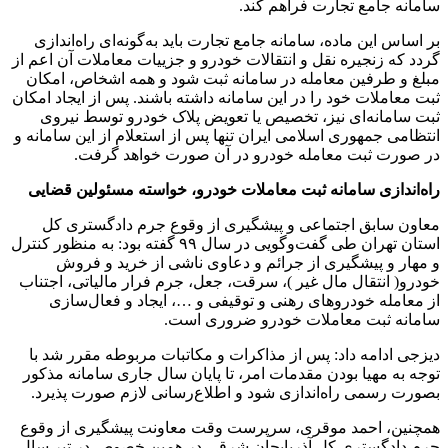
سامانه جامع تجارت فراهم کند.
بر اساس این ‌ماده، سامانه جامع تجارت باید به‌گونه‌ای راه‌اندازی
گردد که زنجیره نقل‌ و انتقالات خودرو و جزییات معاملات آن اعم از
مبلغ و طرفین معامله در سامانه ثبت شود و همه اشخاص، امکان
ثبت معاملات خود را در این سامانه داشته باشند. پس از ایجاد امکان
ثبت سامانه­‌ای نیز، تخصیص یا تعویض پلاک خودرو توسط نیروی
انتظامی جمهوری اسلامی ایران تنها پس از استعلام از این سامانه و
در صورت ثبت معامله خودرو در آن صورت خواهد گرفت.
راه‌اندازی سامانه ثبت معاملات خودرو، خواسته مسئولین قضایی
معاون سابق اجتماعی و پیشگیری از وقوع جرم دادگستری کل
استان تهران طی گفت‌وگویی در سال ۹۹ گفته بود: به منظور کنترل
و مهار و پیشگیری از جرائم و دعاوی ناشی از خرید و فروش
خودرو( انتقال مال غیر )، سرقت، جعل، جرم فرار مالیاتی، اجتناب
از معامله خودروهای رهنی و توقیفی و …، ایجاد و فعال‌سازی
سامانه ثبت معاملات خودرو ضروری است.
دیزجی ادامه داد: پس از مذاکرات و مکاتبات مربوطه مقرر شد با
توجه به مهیا بودن مقدمات امر، تا پایان سال جاری سامانه مذکور
بصورت رسمی راه‌اندازی شود و اطلاع‌رسانی لازم صورت پذیرد.
همچنین، احمد موقری، سرپرست وقت معاونت پیشگیری از وقوع
جرم دادگستری کل آذربایجان شرقی در همین خصوص در تیر سال