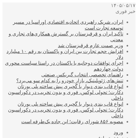
۱۴۰۵/۰۵/۱۷
خبر فوری
ایران، شریک راهبردی اتحادیه اقتصادی اوراسیا در مسیر
توسعه تجارت است
تاکید ایران و قرقیزستان بر گسترش همکاری‌های تجاری و
معدنی
وزیر صمت عازم قرقیزستان شد
افزایش حجم تجارت بین ایران و پاکستان به رقم ۱۰ میلیارد
دلار
اجرای توافقات دوجانبه با پاکستان در راستا سیاست محوری
دولت چهاردهم
راهنمای تخصصی انتخاب گیربکس صنعتی
تنش‌های ژئوپلیتیک، بازار خودرو را به کدام سو می‌برد؟
انواع قاب بندی دیوار با گچبری پیش ساخته پلی یورتان
دکارت؛ تحولی لوکس، فوری و بدون تخریب در دکوراسیون
داخلی
انواع قاب بندی دیوار با گچبری پیش ساخته پلی یورتان
دکارت؛ تحولی لوکس، فوری و بدون تخریب در دکوراسیون
داخلی
مصوبه ۸۵۶ شورای رقابت؛ این جاده یک‌طرفه است
ورود