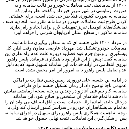
۱۴۰۰ از ساماندهی ثبت معاملات خودرو در قالب سامانه و به
صورت آزمایشی در شهر تبریز خبر داد و گفت: نظر به این که
سامانه به صورت کشوری قبلاً طراحی شده است، برای عملیاتی
کردن طرح ثبت معاملات خودرو در سامانه مقرر شد، اتحادیه صنف
نمایشگاه‌های اتومبیل تبریز تمهیدات لازم برای ایجاد و راه اندازی
سامانه مذکور در سطح استان آذربایجان شرقی را فراهم آورد.
در مرداد ۱۴۰۰ طی جلسه ای که به منظور پیگیری سامانه ثبت
معاملات خودرو تشکیل شد، مهرداد عارضی معاون وقت اداره کل
پیشگیری از وقوع جرم قوه قضاییه درباره علت عدم راه‌اندازی این
سامانه گفت: پیش ‌از این قرار بود با همکاری فرمانده پلیس راهور
نیروی انتظامی در ارائه خدمات این سامانه تسهیل شود که به دلیل
عدم تعامل پلیس راهور تا به امروز این امر محقق نشده است.
در ادامه این جلسه، علی نوروزی رییس پلیس نظارت بر اماکن
عمومی ناجا توضیح داد: از زمان تشکیل جلسه برای طراحی
سامانه، کار تیم فنی آغاز و در چندین مرحله نسخه آزمایشی نمایش
داده شد تا تمام خلاءهای آن مشخص و اصلاح شود. این سامانه
درحال حاضر آماده ارائه خدمات است و اتاق اصناف می‌تواند آن را
به تمام نمایشگاه‌داران خودرو در سراسر کشور ارسال کند ولی با
توجه به اهمیت همکاری پلیس راهور برای تسهیل در اجرای سامانه،
پس از شکل‌گیری این تعاملات، نتیجه نهایی حصول خواهد شد.
تعیین تکلیف ثبت معاملات در قانون بودجه ۱۴۰۲