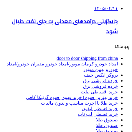
۱۴۰۵/۰۴/۱۱
جایگزینی درآمدهای معدنی به جای نفت دنبال
شود
پیوندها
door to door shipping from china
امداد خودرو کرمان موتور/امداد خودرو مدیران خودرو/امداد
خودرو بهمن موتور
بروکر ایکس چیف
خرده فروشی برق
خرده فروشی برق
خرید اقساطی تبلت
خرید بهترین قهوه | خرید قهوه | قهوه گرنیکا کافی
خرید طلا با اجرت مناسب و بدون مالیات
خرید قسطی آیفون
خرید قسطی لپ تاپ
صندوق طلا
صندوق طلا
صندوق طلا