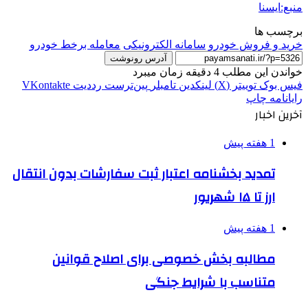
منبع:ایسنا
برچسب ها
خرید و فروش خودرو
سامانه الکترونیکی
معامله برخط خودرو
آدرس رونوشت
خواندن این مطلب 4 دقیقه زمان میبرد
فیس بوک
توییتر (X)
لینکدین
‫تامبلر
‫پین‌ترست
‫رددیت
‫VKontakte
رایانامه
چاپ
آخرین اخبار
1 هفته پیش
تمدید بخشنامه اعتبار ثبت سفارشات بدون انتقال
ارز تا ۱۵ شهریور
1 هفته پیش
مطالبه بخش خصوصی برای اصلاح قوانین
متناسب با شرایط جنگی