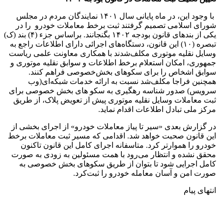
با وجود این، در ماه پایانی سال ۱۴۰۱ نمایندگان مردم در مجلس
شورای اسلامی تصمیم گرفتند ثبت برخط معاملات خودرو را در
یکی از بندهای قانون بودجه ۱۴۰۲ بگنجانند. براساس جزء (۴) بند (ک)
تبصره (۱۰) این قانون، دستگاه‌های اجرائی دارای اطلاعات راجع به
وسایل نقلیه موتوری مکلف‌شدند با همکاری معاونت علمی ریاست
جمهوری، امکان استعلام برخط اطلاعات و سوابق نقلیه موتوری و
سوابق اشخاص را برای سکوهای بخش‌خصوصی فراهم کنند.
همچنین فراجا مکلف‌شد نسبت به ارائه خدمات شبکه‌ای(وب
سرویس) صدور شناسه رهگیری به سکو های بخش خصوصی برای
ثبت معاملات وسایل نقلیه موتوری پیش از تعویض پلاک، از طریق
مرکز ملی تبادل اطلاعات اقدام نماید.
در گزارش بعدی «سیر تا پیاز معاملات خودرو» از اجرای بخشی از
این قانون صحبت خواهد شد. اقدامی که مسیر ثبت معاملات برخط
خودرو را هموارتر کرد. متاسفانه اجرای کامل این قانون تاکنون
محقق نشده و انتظار می‌رود با همت مسئولین به زودی به صورت
کامل اجرایی شود تا بتوان از طریق سکوهای بخش خصوصی به
صورت امن و آسان معامله خودرو را ثبت‌کرد.
انتهای پیام