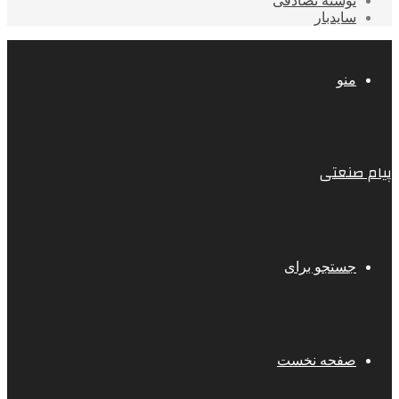
نوشته تصادفی
سایدبار
منو
پیام صنعتی
جستجو برای
صفحه نخست