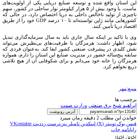
این استان واقع شده و توسعه صنایع دریایی یکی از اولویت‌های
ماست. با وجود بیش از ۵ هزار کیلومتر نوار ساحلی در کشور، سهم
ناچیزی از تولید ناخالص داخلی به دریا اختصاص دارد، در حالی که
کشورهایی مانند ژاپن توانسته‌اند تا ۱۰ درصد GDP خود را از طریق
اقتصاد دریا تأمین کنند.
وی با تاکید بر اینکه سال جاری باید به سال سرمایه‌گذاری تبدیل
شود، اظهار داشت: هرمزگان با ظرفیت‌های بی‌نظیرش می‌تواند
نقش کلیدی در پیشرفت صنعتی کشور ایفا کند. به‌عنوان فردی که
سابقه پنج‌ساله حضور در مدیریت صنایع این استان را دارم، همواره
هرمزگان را خانه خود می‌دانم و برای شکوفایی آن از هیچ تلاشی
دریغ نخواهم کرد.
منبع:مهر
برچسب ها
ابراهیم شیخ
برق صنعتی
وزارت صمت
آدرس رونوشت
خواندن این مطلب 2 دقیقه زمان میبرد
فیس بوک
توییتر (X)
لینکدین
‫تامبلر
‫پین‌ترست
‫رددیت
‫VKontakte
رایانامه
چاپ
آخرین اخبار