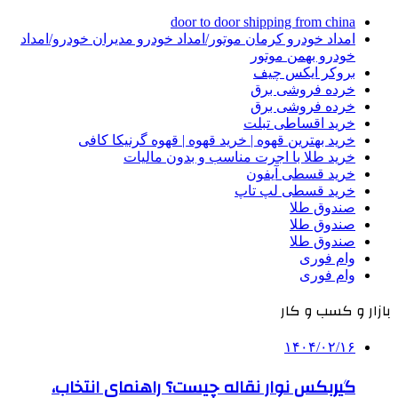
door to door shipping from china
امداد خودرو کرمان موتور/امداد خودرو مدیران خودرو/امداد
خودرو بهمن موتور
بروکر ایکس چیف
خرده فروشی برق
خرده فروشی برق
خرید اقساطی تبلت
خرید بهترین قهوه | خرید قهوه | قهوه گرنیکا کافی
خرید طلا با اجرت مناسب و بدون مالیات
خرید قسطی آیفون
خرید قسطی لپ تاپ
صندوق طلا
صندوق طلا
صندوق طلا
وام فوری
وام فوری
بازار و کسب و کار
۱۴۰۴/۰۲/۱۶
گیربکس نوار نقاله چیست؟ راهنمای انتخاب،