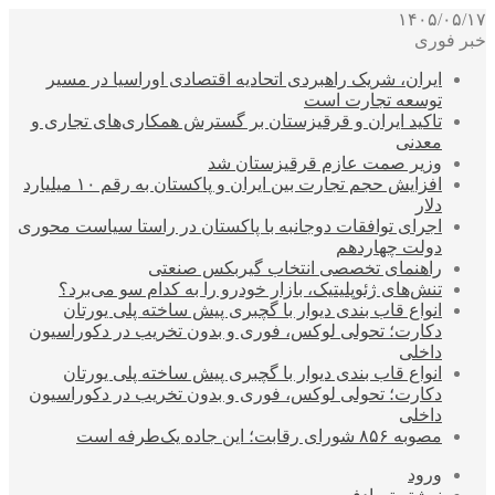
۱۴۰۵/۰۵/۱۷
خبر فوری
ایران، شریک راهبردی اتحادیه اقتصادی اوراسیا در مسیر
توسعه تجارت است
تاکید ایران و قرقیزستان بر گسترش همکاری‌های تجاری و
معدنی
وزیر صمت عازم قرقیزستان شد
افزایش حجم تجارت بین ایران و پاکستان به رقم ۱۰ میلیارد
دلار
اجرای توافقات دوجانبه با پاکستان در راستا سیاست محوری
دولت چهاردهم
راهنمای تخصصی انتخاب گیربکس صنعتی
تنش‌های ژئوپلیتیک، بازار خودرو را به کدام سو می‌برد؟
انواع قاب بندی دیوار با گچبری پیش ساخته پلی یورتان
دکارت؛ تحولی لوکس، فوری و بدون تخریب در دکوراسیون
داخلی
انواع قاب بندی دیوار با گچبری پیش ساخته پلی یورتان
دکارت؛ تحولی لوکس، فوری و بدون تخریب در دکوراسیون
داخلی
مصوبه ۸۵۶ شورای رقابت؛ این جاده یک‌طرفه است
ورود