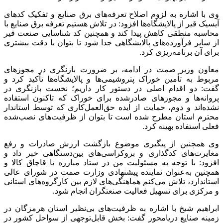
وی با اشاره به لزوم اصلاح تعرفه‌های برق صنایع و تفکیک کدهای
آیسیک
قیر از پالایشگاه‌ها افزود: در تلاش هستیم تعرفه برق صنایع با
محاسبه منطقی کاهش پیدا کند و همچنین کد شناسایی صنعت قیر
از سایر فرآورده‌های پالایشگاهی جدا شود تا بتوان با دقت بیشتری
برای آن برنامه‌ریزی کرد.
معاون وزیر
صمت
در ادامه، بر ضرورت بازنگری در مجوزهای
مربوط به تأمین خوراک پتروشیمی‌ها و پالایشگاه‌ها تأکید کرد و
گفت: دو اقدام اصلی در دستور کار داریم؛ نخست بازنگری در
پروانه‌ها و مجوزهای صادرشده برای خوراک که تاکنون استفاده
نشده‌اند و دوم، حمایت از ایده حق‌العمل‌کاری که توسط استاندار
محترم استان مطرح شده است تا بتوان از ظرفیت‌های نصب‌شده
فعلی استفاده بهینه کرد.
وی همچنین از پیگیری موضوع بازگشت ارزش صادرات و رفع
مغایرت‌های کدگذاری و بروکراسی‌های بین‌دستگاهی خبر داد و
افزود: با توجه به مسئولیت من در ستاد مبارزه با قاچاق کالا و
همچنین به‌عنوان نماینده پیشنهادی وزارت
صمت
در شورای عالی
استاندارد، تلاش می‌کنم هماهنگی‌های لازم بین کارگروه‌های استانی
و مرکزی برای تسهیل فعالیت صنعتگران انجام شود.
ابراهیم شیخ با اشاره به ظرفیت‌های بی‌نظیر استان هرمزگان در
زمینه صنایع
دریامحور
گفت: بخش قابل‌توجهی از سواحل کشور در