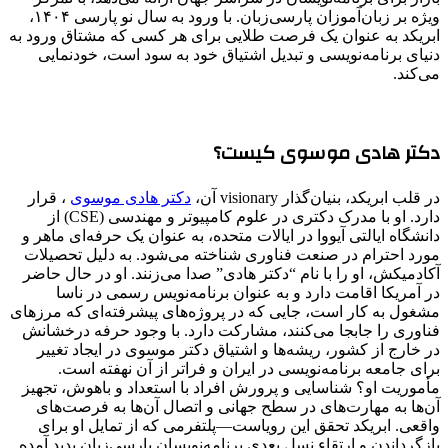
ویژه بر زبان‌آموزان پارسی‌زبان. با ورود به سال نو پارسی ۱۴۰۴،
ابریکد به عنوان یک فرصت طلایی برای هر کسی که مشتاق ورود به
دنیای برنامه‌نویسی و تبدیل اشتیاق خود به سود است، خودنمایی
می‌کند.
دکتر هادی موسوی کیست؟
در قلب ابریکد، بنیان‌گذار visionary آن،
دکتر هادی موسوی
، قرار
دارد. او با مدرک دکتری در علوم کامپیوتر و مهندسی (CSE) از
دانشگاه ایالتی آیووا در ایالات متحده، به عنوان یک حرفه‌ای ماهر و
مورد احترام در صنعت فناوری شناخته می‌شود. به دلیل تحصیلات
آکادمیکش، او را با نام “دکتر هادی” صدا می‌زنند. او در حال حاضر
در آمریکا اقامت دارد و به عنوان برنامه‌نویس رسمی در ناسا
مشغول به کار است، جایی که در پروژه‌های پیشرفته‌ای که مرزهای
فناوری را جابجا می‌کنند، مشارکت دارد. با وجود حرفه درخشانش
در خارج از کشور، ریشه‌ها و اشتیاق دکتر موسوی در ایجاد تغییر
برای جامعه برنامه‌نویسی در ایران و فراتر از آن نهفته است.
مأموریت او؟ شناسایی و پرورش افراد با استعداد و باهوش، تجهیز
آن‌ها به مهارت‌های در سطح جهانی و اتصال آن‌ها به فرصت‌های
واقعی. ابریکد تحقق این رویاست—پلتفرمی که از تمایل او برای
بازگرداندن و ارتقاء نسل بعدی برنامه‌نویسان پارسی‌زبان پدید آمده