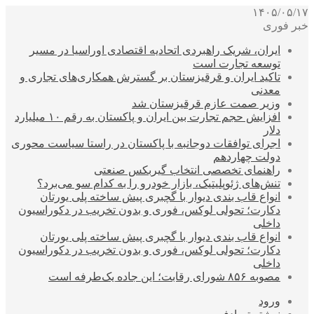
۱۴۰۵/۰۵/۱۷
خبر فوری
ایران، شریک راهبردی اتحادیه اقتصادی اوراسیا در مسیر
توسعه تجارت است
تاکید ایران و قرقیزستان بر گسترش همکاری‌های تجاری و
معدنی
وزیر صمت عازم قرقیزستان شد
افزایش حجم تجارت بین ایران و پاکستان به رقم ۱۰ میلیارد
دلار
اجرای توافقات دوجانبه با پاکستان در راستا سیاست محوری
دولت چهاردهم
راهنمای تخصصی انتخاب گیربکس صنعتی
تنش‌های ژئوپلیتیک، بازار خودرو را به کدام سو می‌برد؟
انواع قاب بندی دیوار با گچبری پیش ساخته پلی یورتان
دکارت؛ تحولی لوکس، فوری و بدون تخریب در دکوراسیون
داخلی
انواع قاب بندی دیوار با گچبری پیش ساخته پلی یورتان
دکارت؛ تحولی لوکس، فوری و بدون تخریب در دکوراسیون
داخلی
مصوبه ۸۵۶ شورای رقابت؛ این جاده یک‌طرفه است
ورود