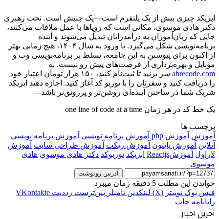
ابریکد چیزی بیش از یک پلتفرم است—یک جنبش است. تحت رهبری
دکتر هادی موسوی، مکانی است که رویاها با عمل ملاقات می‌کنند،
جایی که زبان‌آموزان به درآمدزایان تبدیل می‌شوند و آینده
برنامه‌نویسی شکل می‌گیرد. با ورود به سال ۱۴۰۴، هیچ زمانی بهتر
از اکنون برای پیوستن به این جامعه، تسلط بر برنامه‌نویسی وب و
موبایل و بهره‌برداری از فرصت‌های پیش رو نیست. به
abrecode.com
سر بزنید تا ثبت‌نام کنید، ۱۵۰ هزار تومان اعتبار خود
را دریافت کنید و سفرتان را با توربو کد آغاز کنید. اجازه دهید ابریکد
شریک شما در ساختن آینده‌ای روشن‌تر و پررونق‌تر باشد—
یک خط کد در هر زمان one line of code at a time
برچسب ها
آموزش
آموزش php
آموزش برنامه نویسی
آموزش برنامه نویسی
آنلاین
آموزش پایتون
آموزش ریکت
آموزش طراحی سایت
آموزش
لاراول
آموزشReactjs
ابریکد
توربوکد
دکتر هادی موسوی
هادی
موسوی
آدرس رونوشت
خواندن این مطلب 5 دقیقه زمان میبرد
فیس بوک
توییتر (X)
لینکدین
‫تامبلر
‫پین‌ترست
‫رددیت
‫VKontakte
رایانامه
چاپ
آخرین اخبار