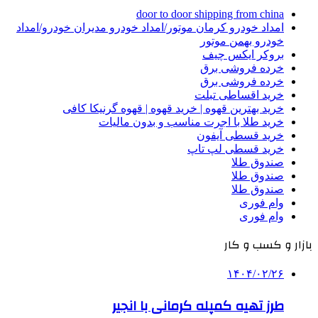
door to door shipping from china
امداد خودرو کرمان موتور/امداد خودرو مدیران خودرو/امداد
خودرو بهمن موتور
بروکر ایکس چیف
خرده فروشی برق
خرده فروشی برق
خرید اقساطی تبلت
خرید بهترین قهوه | خرید قهوه | قهوه گرنیکا کافی
خرید طلا با اجرت مناسب و بدون مالیات
خرید قسطی آیفون
خرید قسطی لپ تاپ
صندوق طلا
صندوق طلا
صندوق طلا
وام فوری
وام فوری
بازار و کسب و کار
۱۴۰۴/۰۲/۲۶
طرز تهیه کمپله کرمانی با انجیر