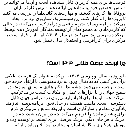
فرصت‌ها برای همه کاربران قابل مشاهده است و آن‌ها می‌توانند بر
اساس تخصص خود پیشنهادهایی ارائه دهند. سپس کارفرمایان
پروفایل‌ها، کارهای گذشته و مهارت‌های کاندیداها را بررسی می‌کنند
تا پروژه‌ها را واگذار کنند. این سیستم یک سناریوی برد-برد ایجاد
می‌کند: برنامه‌نویسان تجربه واقعی و درآمد کسب می‌کنند، در حالی
که کارفرمایان به مجموعه‌ای از توسعه‌دهندگان آموزش‌دیده توسط
ابریکد دسترسی پیدا می‌کنند. در سال ۱۴۰۴، این بازار قرار است به
مرکزی برای کارآفرینی و استقلال مالی تبدیل شود.
چرا ابریکد فرصت طلایی ۱۴۰۴ است؟
با ورود به سال نو پارسی ۱۴۰۴، ابریکد به عنوان یک فرصت طلایی
برای هر کسی که به دنبال ورود به برنامه‌نویسی یا ارتقاء حرفه خود
است، برجسته می‌شود. چشم‌انداز دکتر هادی موسوی آموزش در
سطح جهانی را با ابزارهای عملی و امکانات کسب درآمد ترکیب
می‌کند، همه این‌ها برای افراد پارسی‌زبان در سراسر جهان قابل
دسترسی است. ماهیت همیشه در حال تحول برنامه‌نویسی نیازمند
یادگیری مداوم و سازگاری است و ابریکد منابع و مربیگری لازم
برای پیشتاز ماندن را فراهم می‌کند. چه در ایران باشید، چه در
آمریکا یا هر جای دیگر، ابریکد فرصتی برای تسلط بر توسعه وب و
موبایل، همکاری با کارشناسان و ایجاد درآمد آنلاین پایدار ارائه