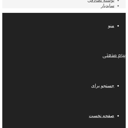
نوشته تصادفی
سایدبار
منو
پیام صنعتی
جستجو برای
صفحه نخست