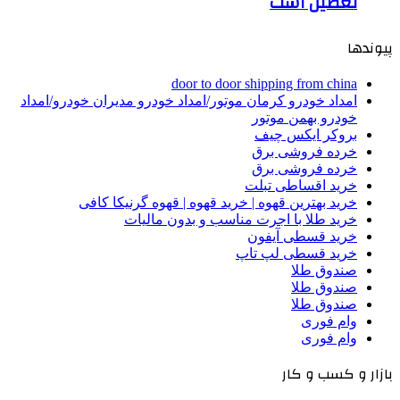
تعطیل است
پیوندها
door to door shipping from china
امداد خودرو کرمان موتور/امداد خودرو مدیران خودرو/امداد
خودرو بهمن موتور
بروکر ایکس چیف
خرده فروشی برق
خرده فروشی برق
خرید اقساطی تبلت
خرید بهترین قهوه | خرید قهوه | قهوه گرنیکا کافی
خرید طلا با اجرت مناسب و بدون مالیات
خرید قسطی آیفون
خرید قسطی لپ تاپ
صندوق طلا
صندوق طلا
صندوق طلا
وام فوری
وام فوری
بازار و کسب و کار