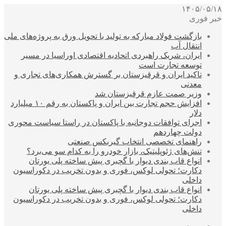
۱۴۰۵/۰۵/۱۸
خبر فوری
بازگشت فولاد مبارکه به تولید با تحویل ورق به پروژه‌های ملی
انتقال آب
ایران، شریک راهبردی اتحادیه اقتصادی اوراسیا در مسیر
توسعه تجارت است
تاکید ایران و قرقیزستان بر گسترش همکاری‌های تجاری و
معدنی
وزیر صمت عازم قرقیزستان شد
افزایش حجم تجارت بین ایران و پاکستان به رقم ۱۰ میلیارد
دلار
اجرای توافقات دوجانبه با پاکستان در راستا سیاست محوری
دولت چهاردهم
راهنمای تخصصی انتخاب گیربکس صنعتی
تنش‌های ژئوپلیتیک، بازار خودرو را به کدام سو می‌برد؟
انواع قاب بندی دیوار با گچبری پیش ساخته پلی یورتان
دکارت؛ تحولی لوکس، فوری و بدون تخریب در دکوراسیون
داخلی
انواع قاب بندی دیوار با گچبری پیش ساخته پلی یورتان
دکارت؛ تحولی لوکس، فوری و بدون تخریب در دکوراسیون
داخلی