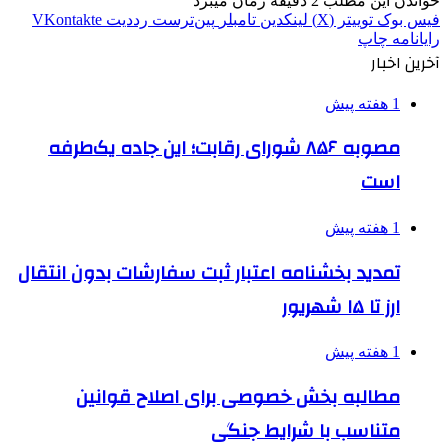
خواندن این مطلب 2 دقیقه زمان میبرد
فیس بوک
توییتر (X)
لینکدین
‫تامبلر
‫پین‌ترست
‫رددیت
‫VKontakte
رایانامه
چاپ
آخرین اخبار
1 هفته پیش
مصوبه ۸۵۶ شورای رقابت؛ این جاده یک‌طرفه
است
1 هفته پیش
تمدید بخشنامه اعتبار ثبت سفارشات بدون انتقال
ارز تا ۱۵ شهریور
1 هفته پیش
مطالبه بخش خصوصی برای اصلاح قوانین
متناسب با شرایط جنگی