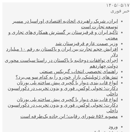
۱۴۰۵/۰۵/۱۷
خبر فوری
ایران، شریک راهبردی اتحادیه اقتصادی اوراسیا در مسیر
توسعه تجارت است
تاکید ایران و قرقیزستان بر گسترش همکاری‌های تجاری و
معدنی
وزیر صمت عازم قرقیزستان شد
افزایش حجم تجارت بین ایران و پاکستان به رقم ۱۰ میلیارد
دلار
اجرای توافقات دوجانبه با پاکستان در راستا سیاست محوری
دولت چهاردهم
راهنمای تخصصی انتخاب گیربکس صنعتی
تنش‌های ژئوپلیتیک، بازار خودرو را به کدام سو می‌برد؟
انواع قاب بندی دیوار با گچبری پیش ساخته پلی یورتان
دکارت؛ تحولی لوکس، فوری و بدون تخریب در دکوراسیون
داخلی
انواع قاب بندی دیوار با گچبری پیش ساخته پلی یورتان
دکارت؛ تحولی لوکس، فوری و بدون تخریب در دکوراسیون
داخلی
مصوبه ۸۵۶ شورای رقابت؛ این جاده یک‌طرفه است
ورود