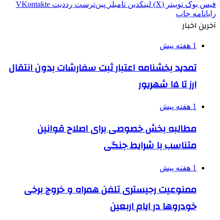
فیس بوک
توییتر (X)
لینکدین
‫تامبلر
‫پین‌ترست
‫رددیت
‫VKontakte
رایانامه
چاپ
آخرین اخبار
1 هفته پیش
تمدید بخشنامه اعتبار ثبت سفارشات بدون انتقال
ارز تا ۱۵ شهریور
1 هفته پیش
مطالبه بخش خصوصی برای اصلاح قوانین
متناسب با شرایط جنگی
1 هفته پیش
ممنوعیت رجیستری تلفن همراه و خروج برخی
خودروها در ایام اربعین