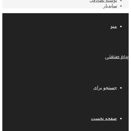
نوشته تصادفی
سایدبار
منو
پیام صنعتی
جستجو برای
صفحه نخست