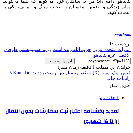
نتانیاهو ادامه داد: من به ساکنان غزه می‌گویم که شما می‌توانید
میان زندگی و تضمین آینده‌یتان یا انتخاب مرگ و ویرانی، یکی را
انتخاب کنید.
منبع:مهر
برچسب ها
امارات متحده عربی
حزب الله زنده است
رژیم صهیونیستی
طوفان
الاقصی
غزه
نتانیاهو
آدرس رونوشت
خواندن این مطلب 1 دقیقه زمان میبرد
فیس بوک
توییتر (X)
لینکدین
‫تامبلر
‫پین‌ترست
‫رددیت
‫VKontakte
رایانامه
چاپ
آخرین اخبار
1 هفته پیش
تمدید بخشنامه اعتبار ثبت سفارشات بدون انتقال
ارز تا ۱۵ شهریور