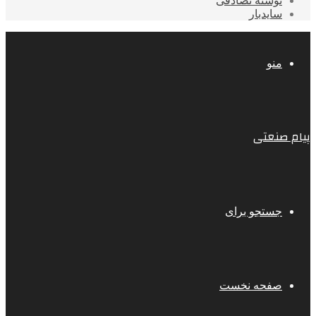
نوشته تصادفی
سایدبار
منو
پیام صنعتی
جستجو برای
صفحه نخست