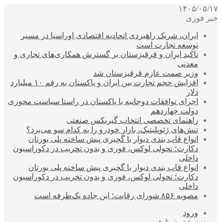
۱۴۰۵/۰۵/۱۷
خبر فوری
ایران، شریک راهبردی اتحادیه اقتصادی اوراسیا در مسیر
توسعه تجارت است
تاکید ایران و قرقیزستان بر گسترش همکاری‌های تجاری و
معدنی
وزیر صمت عازم قرقیزستان شد
افزایش حجم تجارت بین ایران و پاکستان به رقم ۱۰ میلیارد
دلار
اجرای توافقات دوجانبه با پاکستان در راستا سیاست محوری
دولت چهاردهم
راهنمای تخصصی انتخاب گیربکس صنعتی
تنش‌های ژئوپلیتیک، بازار خودرو را به کدام سو می‌برد؟
انواع قاب بندی دیوار با گچبری پیش ساخته پلی یورتان
دکارت؛ تحولی لوکس، فوری و بدون تخریب در دکوراسیون
داخلی
انواع قاب بندی دیوار با گچبری پیش ساخته پلی یورتان
دکارت؛ تحولی لوکس، فوری و بدون تخریب در دکوراسیون
داخلی
مصوبه ۸۵۶ شورای رقابت؛ این جاده یک‌طرفه است
ورود