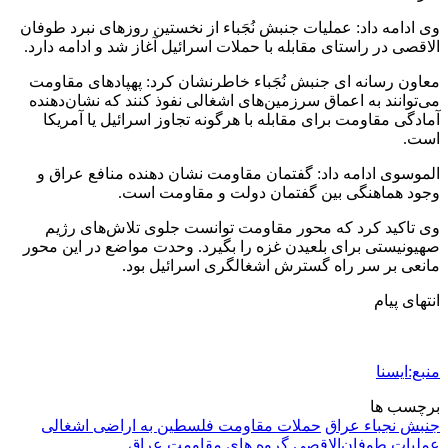
وی ادامه داد: عملیات جنبش نُجَباء از نخستین روزهای نبرد طوفان
الاقصی در راستای مقابله با حملات اسرائیل آغاز شد و ادامه دارد.
معاون رسانه ای جنبش نُجَباء خاطرنشان کرد: پهپادهای مقاومت
می‌توانند به اعماق سرزمین‌های اشغالی نفوذ کنند که نشان‌دهنده
آمادگی مقاومت برای مقابله با هرگونه تجاوز اسرائیل یا آمریکا
است.
الموسوی ادامه داد: گفتمان مقاومت نشان دهنده منافع عراق و
وجود هماهنگی بین گفتمان دولت و مقاومت است.
وی تاکید کرد که محور مقاومت توانست جلوی تلاش‌های رژیم
صهیونیستی برای بلعیدن غزه را بگیرد. وحدت مواضع در این محور
مانعی بر سر راه گسترش اشغالگری اسرائیل بود.
انتهای پیام
منبع:ایسنا
برچسب ها
جنبش نجباء عراق
حملات مقاومت فلسطین به اراضی اشغالی
عملیات طوفان‌الاقصی
گروه های مقاومت عراق