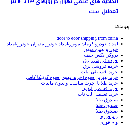
اتحادیه های صنفی تهران در روزهای ۱۳ تا ۱۶ تیر
تعطیل است
پیوندها
door to door shipping from china
امداد خودرو کرمان موتور/امداد خودرو مدیران خودرو/امداد
خودرو بهمن موتور
بروکر ایکس چیف
خرده فروشی برق
خرده فروشی برق
خرید اقساطی تبلت
خرید بهترین قهوه | خرید قهوه | قهوه گرنیکا کافی
خرید طلا با اجرت مناسب و بدون مالیات
خرید قسطی آیفون
خرید قسطی لپ تاپ
صندوق طلا
صندوق طلا
صندوق طلا
وام فوری
وام فوری