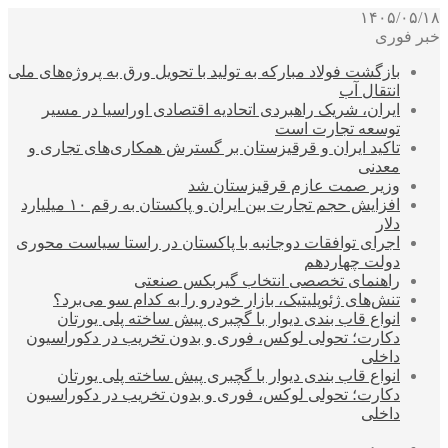
۱۴۰۵/۰۵/۱۸
خبر فوری
بازگشت فولاد مبارکه به تولید با تحویل ورق به پروژه‌های ملی
انتقال آب
ایران، شریک راهبردی اتحادیه اقتصادی اوراسیا در مسیر
توسعه تجارت است
تاکید ایران و قرقیزستان بر گسترش همکاری‌های تجاری و
معدنی
وزیر صمت عازم قرقیزستان شد
افزایش حجم تجارت بین ایران و پاکستان به رقم ۱۰ میلیارد
دلار
اجرای توافقات دوجانبه با پاکستان در راستا سیاست محوری
دولت چهاردهم
راهنمای تخصصی انتخاب گیربکس صنعتی
تنش‌های ژئوپلیتیک، بازار خودرو را به کدام سو می‌برد؟
انواع قاب بندی دیوار با گچبری پیش ساخته پلی یورتان
دکارت؛ تحولی لوکس، فوری و بدون تخریب در دکوراسیون
داخلی
انواع قاب بندی دیوار با گچبری پیش ساخته پلی یورتان
دکارت؛ تحولی لوکس، فوری و بدون تخریب در دکوراسیون
داخلی