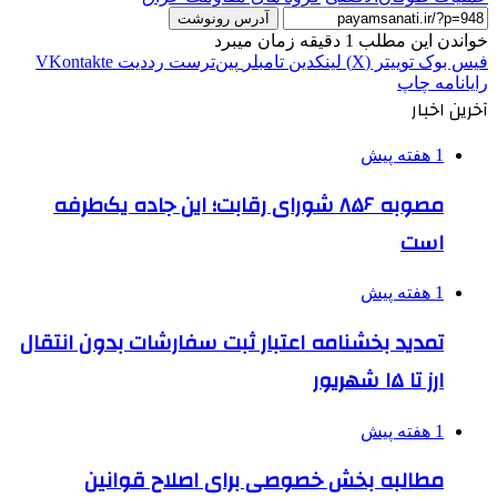
آدرس رونوشت
خواندن این مطلب 1 دقیقه زمان میبرد
فیس بوک
توییتر (X)
لینکدین
‫تامبلر
‫پین‌ترست
‫رددیت
‫VKontakte
رایانامه
چاپ
آخرین اخبار
1 هفته پیش
مصوبه ۸۵۶ شورای رقابت؛ این جاده یک‌طرفه
است
1 هفته پیش
تمدید بخشنامه اعتبار ثبت سفارشات بدون انتقال
ارز تا ۱۵ شهریور
1 هفته پیش
مطالبه بخش خصوصی برای اصلاح قوانین