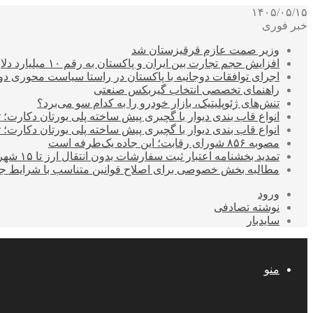
۱۴۰۵/۰۵/۱۵
خبر فوری
وزیر صمت عازم قرقیزستان شد
افزایش حجم تجارت بین ایران و پاکستان به رقم ۱۰ میلیارد دلار
اجرای توافقات دوجانبه با پاکستان در راستا سیاست محوری د
راهنمای تخصصی انتخاب گیربکس صنعتی
تنش‌های ژئوپلیتیک، بازار خودرو را به کدام سو می‌برد؟
انواع قاب بندی دیوار با گچبری پیش ساخته پلی یورتان دکارت
انواع قاب بندی دیوار با گچبری پیش ساخته پلی یورتان دکارت
مصوبه ۸۵۶ شورای رقابت؛ این جاده یک‌طرفه است
تمدید بخشنامه اعتبار ثبت سفارشات بدون انتقال ارز تا ۱۵ شهریور
مطالبه بخش خصوصی برای اصلاح قوانین متناسب با شرایط ج
ورود
نوشته تصادفی
سایدبار
منو