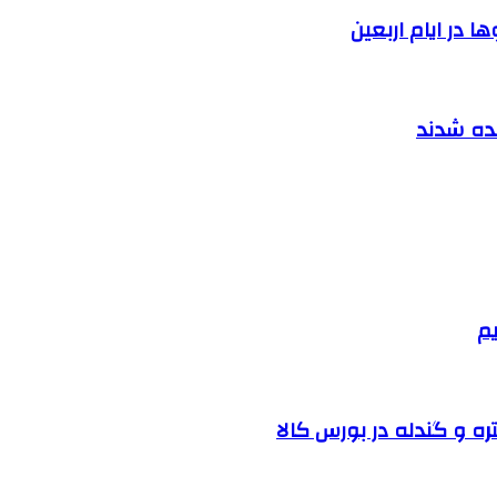
 در ایام اربعین
نده شدند
یم
ره و گندله در بورس کالا