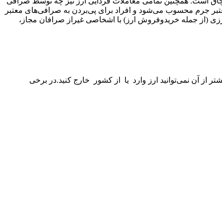
ق است. همچنین تمامی معاملات فردایی ارز نیز چه توسط صرافی
رمعتبر جرم محسوب می‌شود و افراد برای پی‌بردن به صرافی‌های معتبر
د.‌مطابق با بند «خ» ماده۲قانون مبارزه با قاچاق کالا و ارز مصوب سال ۱۳۹۲، هرگونه معامله ارزی (از جمله خریدوفروش ارز) با اشخاصی غیراز صرافان مجاز،
ی‌توانید ارز وارد ‌ یا ‌ از کشور ‌ خارج کنید.‌در برخی