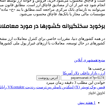
است و قاچاق محسوب می‌شود.‌خرید، فروش و حواله ارز توسط اشخا
انجام شود چه غیر از آن از مصادیق قاچاق ارز است.‌ مطابق قانون مبار
مؤسسات مالی مجاز یا بانک‌ها، قاچاق محسوب می‌شود.
برخورد سختگیرانه کشورها در مورد معاملات 
در همه کشورهای دنیا، مقررات خاصی برای کنترل معاملات ارز مشخص 
کشورهای در حال توسعه، معاملات با ارزهای غیراز پول ملی کشوره
منبع:همشهری آنلاین
برچسب ها
ارز - بازار داخلی
دلار آمريكا
آدرس رونوشت
خواندن این مطلب 3 دقیقه زمان میبرد
فیس بوک
توییتر (X)
لینکدین
‫تامبلر
‫پین‌ترست
‫رددیت
‫VKontakte
رایان
آخرین اخبار
1 هفته پیش