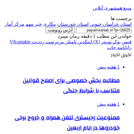
منبع:همشهری آنلاین
برچسب ها
استان خراسان جنوبی
استان خوزستان
بیکاری
خبر مهم
مرکز آمار
آدرس رونوشت
خواندن این مطلب 1 دقیقه زمان میبرد
فیس بوک
توییتر (X)
لینکدین
‫تامبلر
‫پین‌ترست
‫رددیت
‫VKontakte
رایانامه
چاپ
آخرین اخبار
1 هفته پیش
مطالبه بخش خصوصی برای اصلاح قوانین
متناسب با شرایط جنگی
1 هفته پیش
ممنوعیت رجیستری تلفن همراه و خروج برخی
خودروها در ایام اربعین