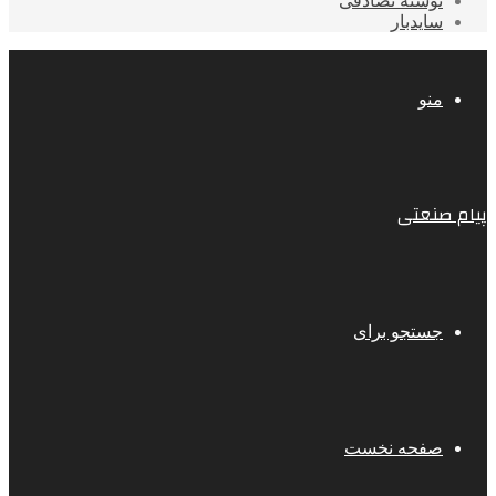
نوشته تصادفی
سایدبار
منو
پیام صنعتی
جستجو برای
صفحه نخست