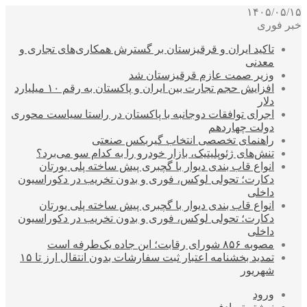
۱۴۰۵/۰۵/۱۵
خبر فوری
تاکید ایران و قرقیزستان بر گسترش همکاری‌های تجاری و
معدنی
وزیر صمت عازم قرقیزستان شد
افزایش حجم تجارت بین ایران و پاکستان به رقم ۱۰ میلیارد
دلار
اجرای توافقات دوجانبه با پاکستان در راستا سیاست محوری
دولت چهاردهم
راهنمای تخصصی انتخاب گیربکس صنعتی
تنش‌های ژئوپلیتیک، بازار خودرو را به کدام سو می‌برد؟
انواع قاب بندی دیوار با گچبری پیش ساخته پلی یورتان
دکارت؛ تحولی لوکس، فوری و بدون تخریب در دکوراسیون
داخلی
انواع قاب بندی دیوار با گچبری پیش ساخته پلی یورتان
دکارت؛ تحولی لوکس، فوری و بدون تخریب در دکوراسیون
داخلی
مصوبه ۸۵۶ شورای رقابت؛ این جاده یک‌طرفه است
تمدید بخشنامه اعتبار ثبت سفارشات بدون انتقال ارز تا ۱۵
شهریور
ورود