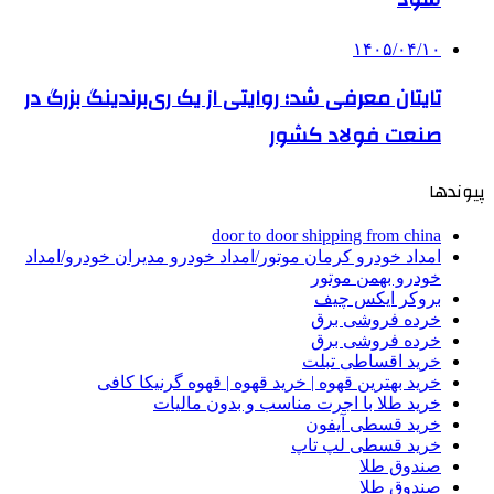
۱۴۰۵/۰۴/۱۰
تایتان معرفی شد؛ روایتی از یک ری‌برندینگ بزرگ در
صنعت فولاد کشور
پیوندها
door to door shipping from china
امداد خودرو کرمان موتور/امداد خودرو مدیران خودرو/امداد
خودرو بهمن موتور
بروکر ایکس چیف
خرده فروشی برق
خرده فروشی برق
خرید اقساطی تبلت
خرید بهترین قهوه | خرید قهوه | قهوه گرنیکا کافی
خرید طلا با اجرت مناسب و بدون مالیات
خرید قسطی آیفون
خرید قسطی لپ تاپ
صندوق طلا
صندوق طلا