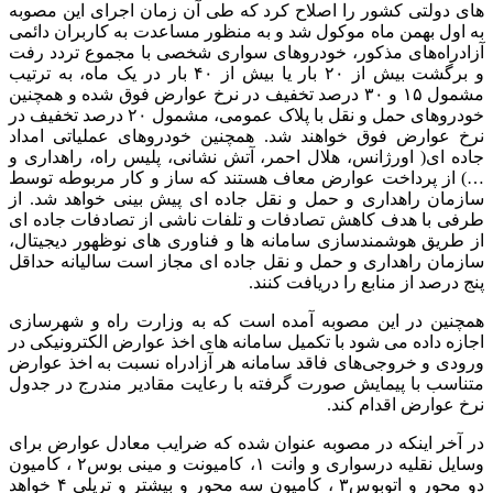
های دولتی کشور را اصلاح کرد که طی آن زمان اجرای این مصوبه
به اول بهمن ماه موکول شد و به منظور مساعدت به کاربران دائمی
آزادراه‌های مذکور، خودروهای سواری شخصی با مجموع تردد رفت
و برگشت بیش از ۲۰ بار یا بیش از ۴۰ بار در یک ماه، به ترتیب
مشمول ۱۵ و ۳۰ درصد تخفیف در نرخ عوارض فوق شده و همچنین
خودروهای حمل و نقل با پلاک عمومی، مشمول ۲۰ درصد تخفیف در
نرخ عوارض فوق خواهند شد. همچنین خودروهای عملیاتی امداد
جاده ای( اورژانس، هلال احمر، آتش نشانی، پلیس راه، راهداری و
…) از پرداخت عوارض معاف هستند که ساز و کار مربوطه توسط
سازمان راهداری و حمل و نقل جاده ای پیش بینی خواهد شد. از
طرفی با هدف کاهش تصادفات و تلفات ناشی از تصادفات جاده ای
از طریق هوشمندسازی سامانه ها و فناوری های نوظهور دیجیتال،
سازمان راهداری و حمل و نقل جاده ای مجاز است سالیانه حداقل
پنج درصد از منابع را دریافت کنند.
همچنین در این مصوبه آمده است که به وزارت راه و شهرسازی
اجازه داده می شود با تکمیل سامانه های اخذ عوارض الکترونیکی در
ورودی و خروجی‌های فاقد سامانه هر آزادراه نسبت به اخذ عوارض
متناسب با پیمایش صورت گرفته با رعایت مقادیر مندرج در جدول
نرخ عوارض اقدام کند.
در آخر اینکه در مصوبه عنوان شده که ضرایب معادل عوارض برای
وسایل نقلیه درسواری و وانت ۱، کامیونت و مینی بوس۲ ، کامیون
دو محور و اتوبوس۳ ، کامیون سه محور و بیشتر و تریلی ۴ خواهد