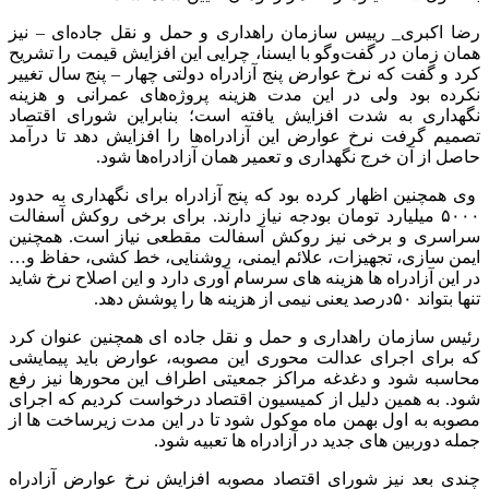
رضا اکبری_ رییس سازمان راهداری و حمل و نقل جاده‌ای – نیز
همان زمان در گفت‌وگو با ایسنا، چرایی این افزایش قیمت را تشریح
کرد و گفت که نرخ عوارض پنج آزادراه دولتی چهار – پنج سال تغییر
نکرده بود ولی در این مدت هزینه پروژه‌های عمرانی و هزینه
نگهداری به شدت افزایش یافته است؛ بنابراین شورای اقتصاد
تصمیم گرفت نرخ عوارض این آزادراه‌ها را افزایش دهد تا درآمد
حاصل از آن خرج نگهداری و تعمیر همان آزادراه‌ها شود.
وی همچنین اظهار کرده بود که پنج آزادراه برای نگهداری به حدود
۵۰۰۰ میلیارد تومان بودجه نیاز دارند. برای برخی روکش آسفالت
سراسری و برخی نیز روکش آسفالت مقطعی نیاز است. همچنین
ایمن سازی، تجهیزات، علائم ایمنی، روشنایی، خط کشی، حفاظ و…
در این آزادراه ها هزینه های سرسام آوری دارد و این اصلاح نرخ شاید
تنها بتواند ۵۰درصد یعنی نیمی از هزینه ها را پوشش دهد.
رئیس سازمان راهداری و حمل و نقل جاده ای همچنین عنوان کرد
که برای اجرای عدالت محوری این مصوبه، عوارض باید پیمایشی
محاسبه شود و دغدغه مراکز جمعیتی اطراف این محورها نیز رفع
شود. به همین دلیل از کمیسیون اقتصاد درخواست کردیم که اجرای
مصوبه به اول بهمن ماه موکول شود تا در این مدت زیرساخت ها از
جمله دوربین های جدید در آزادراه ها تعبیه شود.
چندی بعد نیز شورای اقتصاد مصوبه افزایش نرخ عوارض آزادراه