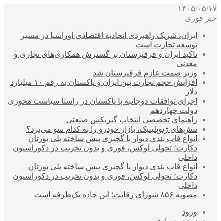
۱۴۰۵/۰۵/۱۷
خبر فوری
ایران، شریک راهبردی اتحادیه اقتصادی اوراسیا در مسیر
توسعه تجارت است
تاکید ایران و قرقیزستان بر گسترش همکاری‌های تجاری و
معدنی
وزیر صمت عازم قرقیزستان شد
افزایش حجم تجارت بین ایران و پاکستان به رقم ۱۰ میلیارد
دلار
اجرای توافقات دوجانبه با پاکستان در راستا سیاست محوری
دولت چهاردهم
راهنمای تخصصی انتخاب گیربکس صنعتی
تنش‌های ژئوپلیتیک، بازار خودرو را به کدام سو می‌برد؟
انواع قاب بندی دیوار با گچبری پیش ساخته پلی یورتان
دکارت؛ تحولی لوکس، فوری و بدون تخریب در دکوراسیون
داخلی
انواع قاب بندی دیوار با گچبری پیش ساخته پلی یورتان
دکارت؛ تحولی لوکس، فوری و بدون تخریب در دکوراسیون
داخلی
مصوبه ۸۵۶ شورای رقابت؛ این جاده یک‌طرفه است
ورود