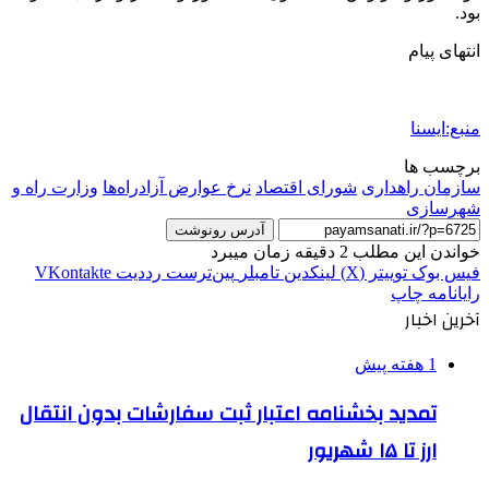
بود.
انتهای پیام
منبع:ایسنا
برچسب ها
سازمان راهداری
شورای اقتصاد
نرخ عوارض آزادراه‌ها
وزارت راه و
شهرسازی
آدرس رونوشت
خواندن این مطلب 2 دقیقه زمان میبرد
فیس بوک
توییتر (X)
لینکدین
‫تامبلر
‫پین‌ترست
‫رددیت
‫VKontakte
رایانامه
چاپ
آخرین اخبار
1 هفته پیش
تمدید بخشنامه اعتبار ثبت سفارشات بدون انتقال
ارز تا ۱۵ شهریور