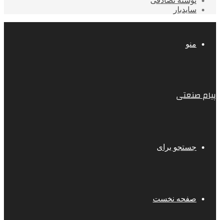
نوشته تصادفی
سایدبار
منو
پیام صنعتی
جستجو برای
صفحه نخست