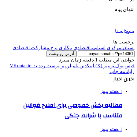
انتهای پیام
منبع:ایسنا
برچسب ها
استان مرکزی
استانی-اقتصادی
بیکاری
نرخ مشارکت اقتصادی
آدرس رونوشت
خواندن این مطلب 1 دقیقه زمان میبرد
فیس بوک
توییتر (X)
لینکدین
‫تامبلر
‫پین‌ترست
‫رددیت
‫VKontakte
رایانامه
چاپ
آخرین اخبار
1 هفته پیش
مطالبه بخش خصوصی برای اصلاح قوانین
متناسب با شرایط جنگی
1 هفته پیش