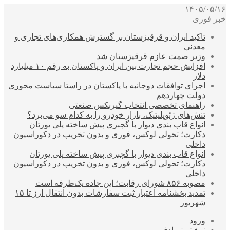
۱۴۰۵/۰۵/۱۶
خبر فوری
تاکید ایران و قرقیزستان بر گسترش همکاری‌های تجاری و
معدنی
وزیر صمت عازم قرقیزستان شد
افزایش حجم تجارت بین ایران و پاکستان به رقم ۱۰ میلیارد
دلار
اجرای توافقات دوجانبه با پاکستان در راستا سیاست محوری
دولت چهاردهم
راهنمای تخصصی انتخاب گیربکس صنعتی
تنش‌های ژئوپلیتیک، بازار خودرو را به کدام سو می‌برد؟
انواع قاب بندی دیوار با گچبری پیش ساخته پلی یورتان
دکارت؛ تحولی لوکس، فوری و بدون تخریب در دکوراسیون
داخلی
انواع قاب بندی دیوار با گچبری پیش ساخته پلی یورتان
دکارت؛ تحولی لوکس، فوری و بدون تخریب در دکوراسیون
داخلی
مصوبه ۸۵۶ شورای رقابت؛ این جاده یک‌طرفه است
تمدید بخشنامه اعتبار ثبت سفارشات بدون انتقال ارز تا ۱۵
شهریور
ورود