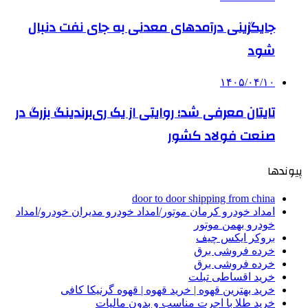
جایگزینی درآمدهای معدنی به جای نفت دنبال
شود
۱۴۰۵/۰۴/۱۰
تایتان معرفی شد؛ روایتی از یک ری‌برندینگ بزرگ در
صنعت فولاد کشور
پیوندها
door to door shipping from china
امداد خودرو کرمان موتور/امداد خودرو مدیران خودرو/امداد
خودرو بهمن موتور
بروکر ایکس چیف
خرده فروشی برق
خرده فروشی برق
خرید اقساطی تبلت
خرید بهترین قهوه | خرید قهوه | قهوه گرنیکا کافی
خرید طلا با اجرت مناسب و بدون مالیات