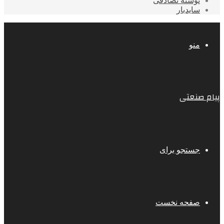
نوشته تصادفی
سایدبار
منو
پیام صنعتی
جستجو برای
صفحه نخست