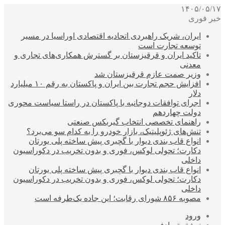
۱۴۰۵/۰۵/۱۷
خبر فوری
ایران، شریک راهبردی اتحادیه اقتصادی اوراسیا در مسیر
توسعه تجارت است
تاکید ایران و قرقیزستان بر گسترش همکاری‌های تجاری و
معدنی
وزیر صمت عازم قرقیزستان شد
افزایش حجم تجارت بین ایران و پاکستان به رقم ۱۰ میلیارد
دلار
اجرای توافقات دوجانبه با پاکستان در راستا سیاست محوری
دولت چهاردهم
راهنمای تخصصی انتخاب گیربکس صنعتی
تنش‌های ژئوپلیتیک، بازار خودرو را به کدام سو می‌برد؟
انواع قاب بندی دیوار با گچبری پیش ساخته پلی یورتان
دکارت؛ تحولی لوکس، فوری و بدون تخریب در دکوراسیون
داخلی
انواع قاب بندی دیوار با گچبری پیش ساخته پلی یورتان
دکارت؛ تحولی لوکس، فوری و بدون تخریب در دکوراسیون
داخلی
مصوبه ۸۵۶ شورای رقابت؛ این جاده یک‌طرفه است
ورود