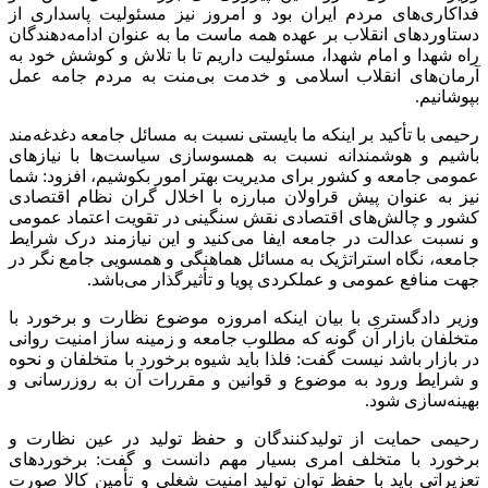
فداکاری‌های مردم ایران بود و امروز نیز مسئولیت پاسداری از
دستاوردهای انقلاب بر عهده همه ماست ما به عنوان ادامه‌دهندگان
راه شهدا و امام شهدا، مسئولیت داریم تا با تلاش و کوشش خود به
آرمان‌های انقلاب اسلامی و خدمت بی‌منت به مردم جامه عمل
بپوشانیم.
رحیمی با تأکید بر اینکه ما بایستی نسبت به مسائل جامعه دغدغه‌مند
باشیم و هوشمندانه نسبت به همسوسازی سیاست‌ها با نیازهای
عمومی جامعه و کشور برای مدیریت بهتر امور بکوشیم، افزود: شما
نیز به عنوان پیش قراولان مبارزه با اخلال گران نظام اقتصادی
کشور و چالش‌های اقتصادی نقش سنگینی در تقویت اعتماد عمومی
و نسبت عدالت در جامعه ایفا می‌کنید و این نیازمند درک شرایط
جامعه، نگاه استراتژیک به مسائل هماهنگی و همسویی جامع نگر در
جهت منافع عمومی و عملکردی پویا و تأثیرگذار می‌باشد.
وزیر دادگستری با بیان اینکه امروزه موضوع نظارت و برخورد با
متخلفان بازار آن گونه که مطلوب جامعه و زمینه ساز امنیت روانی
در بازار باشد نیست گفت: فلذا باید شیوه برخورد با متخلفان و نحوه
و شرایط ورود به موضوع و قوانین و مقررات آن به روزرسانی و
بهینه‌سازی شود.
رحیمی حمایت از تولیدکنندگان و حفظ تولید در عین نظارت و
برخورد با متخلف امری بسیار مهم دانست و گفت: برخوردهای
تعزیراتی باید با حفظ توان تولید امنیت شغلی و تأمین کالا صورت