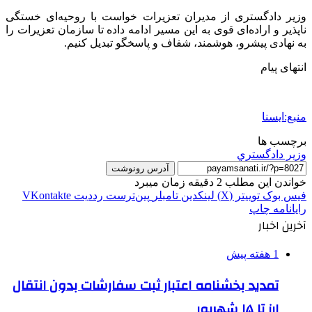
وزیر دادگستری از مدیران تعزیرات خواست با روحیه‌ای خستگی
ناپذیر و اراده‌ای قوی به این مسیر ادامه داده تا سازمان تعزیرات را
به نهادی پیشرو، هوشمند، شفاف و پاسخگو تبدیل کنیم.
انتهای پیام
منبع:ایسنا
برچسب ها
وزير دادگستري
آدرس رونوشت
خواندن این مطلب 2 دقیقه زمان میبرد
فیس بوک
توییتر (X)
لینکدین
‫تامبلر
‫پین‌ترست
‫رددیت
‫VKontakte
رایانامه
چاپ
آخرین اخبار
1 هفته پیش
تمدید بخشنامه اعتبار ثبت سفارشات بدون انتقال
ارز تا ۱۵ شهریور