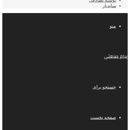
نوشته تصادفی
سایدبار
منو
پیام صنعتی
جستجو برای
صفحه نخست