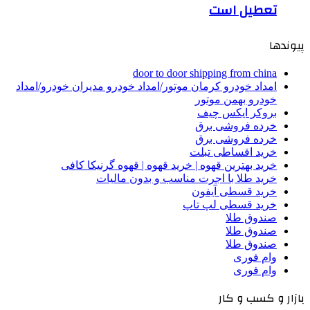
تعطیل است
پیوندها
door to door shipping from china
امداد خودرو کرمان موتور/امداد خودرو مدیران خودرو/امداد
خودرو بهمن موتور
بروکر ایکس چیف
خرده فروشی برق
خرده فروشی برق
خرید اقساطی تبلت
خرید بهترین قهوه | خرید قهوه | قهوه گرنیکا کافی
خرید طلا با اجرت مناسب و بدون مالیات
خرید قسطی آیفون
خرید قسطی لپ تاپ
صندوق طلا
صندوق طلا
صندوق طلا
وام فوری
وام فوری
بازار و کسب و کار