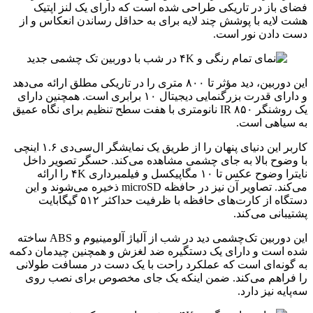
فضای باز در تاریکی طراحی شده است که دارای یک لنز اپتیک
هشت لایه با پوشش چند لایه برای به حداقل رساندن انعکاس و از
دست دادن نور است.
این دوربین، دید مؤثر تا ۸۰۰ متری را در تاریکی مطلق ارائه می‌دهد
و دارای قدرت بزرگنمایی دیجیتال ۱۰ برابری است. همچنین دارای
یک روشنگر IR ۸۵۰ نانومتری با هفت سطح تنظیم برای نگاه عمیق
به سیاهی است.
کاربر این دنیای پنهان را از طریق یک نمایشگر ال‌سی‌دی ۱.۶ اینچی
با وضوح بالا به جای چشمی مشاهده می‌کند. حسگر تصویر داخل
نایترا وضوح عکس تا ۱۰ مگاپیکسل و فیلمبرداری ۴K را ارائه
می‌کند. تصاویر آن نیز در حافظه microSD ذخیره می‌شوند و این
دستگاه از کارت‌های حافظه با ظرفیت حداکثر ۵۱۲ گیگابایت
پشتیبانی می‌کند.
این دوربین تک‌چشمی دید در شب از آلیاژ آلومینیوم و ABS ساخته
شده است و دارای یک دستگیره ضد لغزش و همچنین چیدمان دکمه
به گونه‌ای است که عملکرد راحت با یک دست در مسافت طولانی
را فراهم می‌کند. ضمن اینکه یک جای مخصوص برای نصب روی
سه‌پایه نیز دارد.