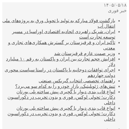
۱۴۰۵/۰۵/۱۸
خبر فوری
بازگشت فولاد مبارکه به تولید با تحویل ورق به پروژه‌های ملی
انتقال آب
ایران، شریک راهبردی اتحادیه اقتصادی اوراسیا در مسیر
توسعه تجارت است
تاکید ایران و قرقیزستان بر گسترش همکاری‌های تجاری و
معدنی
وزیر صمت عازم قرقیزستان شد
افزایش حجم تجارت بین ایران و پاکستان به رقم ۱۰ میلیارد
دلار
اجرای توافقات دوجانبه با پاکستان در راستا سیاست محوری
دولت چهاردهم
راهنمای تخصصی انتخاب گیربکس صنعتی
تنش‌های ژئوپلیتیک، بازار خودرو را به کدام سو می‌برد؟
انواع قاب بندی دیوار با گچبری پیش ساخته پلی یورتان
دکارت؛ تحولی لوکس، فوری و بدون تخریب در دکوراسیون
داخلی
انواع قاب بندی دیوار با گچبری پیش ساخته پلی یورتان
دکارت؛ تحولی لوکس، فوری و بدون تخریب در دکوراسیون
داخلی