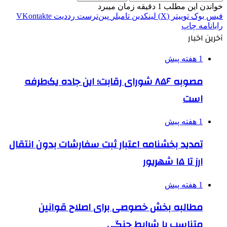
خواندن این مطلب 1 دقیقه زمان میبرد
فیس بوک
توییتر (X)
لینکدین
‫تامبلر
‫پین‌ترست
‫رددیت
‫VKontakte
رایانامه
چاپ
آخرین اخبار
1 هفته پیش
مصوبه ۸۵۶ شورای رقابت؛ این جاده یک‌طرفه
است
1 هفته پیش
تمدید بخشنامه اعتبار ثبت سفارشات بدون انتقال
ارز تا ۱۵ شهریور
1 هفته پیش
مطالبه بخش خصوصی برای اصلاح قوانین
متناسب با شرایط جنگی