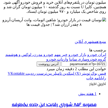
میلیون تومان در پلتفرم‌های آنلاین خرید و فروش خودرو آگهی شود.
همچنین، کاپرا U نسبت به روز گذشته ۱۰ میلیون تومان گران شد و
روی شاخص یک میلیارد و ۹۷۰ میلیون تومان ایستاد.
منبع:همشهری آنلاین
برچسب ها
ايران خودرو
بازار خودرو
خبر مهم
خودرو مدرن، لوکس و هوشمند
گروه خودروسازی سایپا
واردات خودرو
آدرس رونوشت
خواندن این مطلب 2 دقیقه زمان میبرد
فیس بوک
توییتر (X)
لینکدین
‫تامبلر
‫پین‌ترست
‫رددیت
‫VKontakte
رایانامه
چاپ
آخرین اخبار
1 هفته پیش
مصوبه ۸۵۶ شورای رقابت؛ این جاده یک‌طرفه