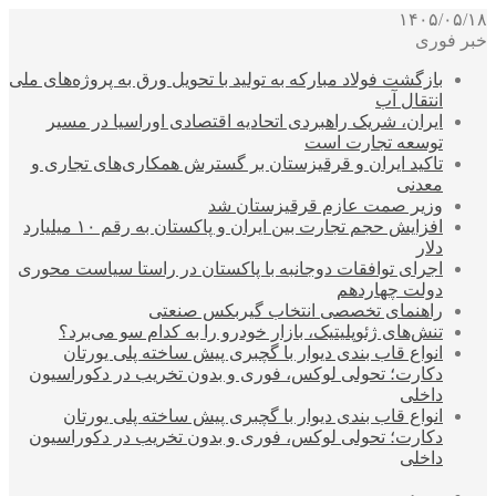
۱۴۰۵/۰۵/۱۸
خبر فوری
بازگشت فولاد مبارکه به تولید با تحویل ورق به پروژه‌های ملی
انتقال آب
ایران، شریک راهبردی اتحادیه اقتصادی اوراسیا در مسیر
توسعه تجارت است
تاکید ایران و قرقیزستان بر گسترش همکاری‌های تجاری و
معدنی
وزیر صمت عازم قرقیزستان شد
افزایش حجم تجارت بین ایران و پاکستان به رقم ۱۰ میلیارد
دلار
اجرای توافقات دوجانبه با پاکستان در راستا سیاست محوری
دولت چهاردهم
راهنمای تخصصی انتخاب گیربکس صنعتی
تنش‌های ژئوپلیتیک، بازار خودرو را به کدام سو می‌برد؟
انواع قاب بندی دیوار با گچبری پیش ساخته پلی یورتان
دکارت؛ تحولی لوکس، فوری و بدون تخریب در دکوراسیون
داخلی
انواع قاب بندی دیوار با گچبری پیش ساخته پلی یورتان
دکارت؛ تحولی لوکس، فوری و بدون تخریب در دکوراسیون
داخلی