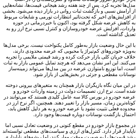
مدل‌ها تجربه کرد. پس از چند هفته رشد هیجانی قیمت‌ها، نشانه‌هایی
از آرامش نسبی و بازگشت ثبات روانی در بازار دیده می‌شود. بخشی
از افزایش‌های اخیر که تحت‌تاثیر انتظارات تورمی و شایعات مربوط
به کاهش عرضه شکل گرفته بود، اکنون با خبردرمانی در حوزه
واردات، افزایش عرضه خودروسازان و کنترل نسبی نرخ ارز رو به
تعدیل گذاشته است.
با این حال وضعیت بازار به‌طور کامل یکنواخت نیست. برخی مدل‌ها
به‌ویژه خودروهای کم‌تیراژ یا محبوبی که عرضه محدودی دارند،
خلاف جریان کلی بازار حرکت کرده و رشد قیمتی ملایمی را تجربه
می‌کنند. این امر نشان می‌دهد که هرچند تمایل عمومی بازار به ثبات
است، اما توزیع نامتوازن عرضه در بین مدل‌ها می‌تواند زمینه‌ساز
نوسانات مقطعی و جزئی در بخش‌هایی از بازار شود.
در این میان نگاه بازیگران بازار همچنان به متغیرهای بیرونی دوخته
شده است. نرخ ارز، تصمیمات دولت در زمینه واردات خودرو و
عرضه خودرو در بورس کالا سه عامل کلیدی هستند که می‌توانند در
کوتاه‌ترین زمان، مسیر بازار را تغییر دهند. همچنین، اگر نرخ ارز در
محدوده فعلی تثبیت نشود یا عرضه خودرو به هر دلیل کاهش یابد،
احتمال بازگشت نوسانات دوباره قیمت‌ها وجود دارد.
در مجموع بازار خودرو در مقطع کنونی در وضعیت تعادل نسبی اما
ناپایدار قرار دارد. کنترل‌های ارزی و سیاست‌های مقطعی توانسته‌اند
رشد قیمت‌ها را به صورت موقت مهار کنند، اما ریشه‌های ناپایداری