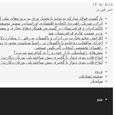
۱۴۰۵/۰۵/۱۸
خبر فوری
بازگشت فولاد مبارکه به تولید با تحویل ورق به پروژه‌های ملی ا
ایران، شریک راهبردی اتحادیه اقتصادی اوراسیا در مسیر توسع
تاکید ایران و قرقیزستان بر گسترش همکاری‌های تجاری و معد
وزیر صمت عازم قرقیزستان شد
افزایش حجم تجارت بین ایران و پاکستان به رقم ۱۰ میلیارد دلار
اجرای توافقات دوجانبه با پاکستان در راستا سیاست محوری د
راهنمای تخصصی انتخاب گیربکس صنعتی
تنش‌های ژئوپلیتیک، بازار خودرو را به کدام سو می‌برد؟
انواع قاب بندی دیوار با گچبری پیش ساخته پلی یورتان دکارت
انواع قاب بندی دیوار با گچبری پیش ساخته پلی یورتان دکارت
ورود
نوشته تصادفی
سایدبار
منو