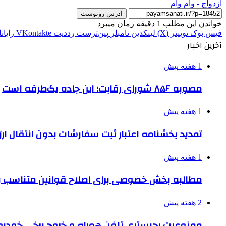
ازدواج - وام
وام
آدرس رونوشت
خواندن این مطلب 1 دقیقه زمان میبرد
فیس بوک
توییتر (X)
لینکدین
‫تامبلر
‫پین‌ترست
‫رددیت
‫VKontakte
رایان
آخرین اخبار
1 هفته پیش
مصوبه ۸۵۶ شورای رقابت؛ این جاده یک‌طرفه است
1 هفته پیش
تمدید بخشنامه اعتبار ثبت سفارشات بدون انتقال ارز تا ۱۵ شهر
1 هفته پیش
مطالبه بخش خصوصی برای اصلاح قوانین متناسب ب
2 هفته پیش
ممنوعیت رجیستری تلفن همراه و خروج برخی خودروها