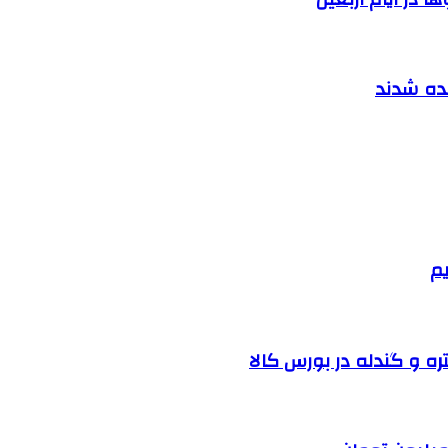
نده شدند
یم
ره و گندله در بورس کالا