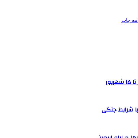
امه
چاپ
یور
ا شرایط جنگی
 در ایام اربعین