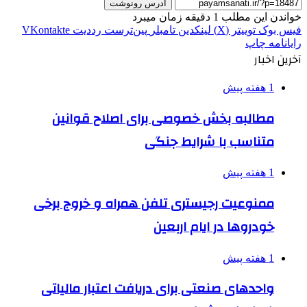
آدرس رونوشت
خواندن این مطلب 1 دقیقه زمان میبرد
فیس بوک
توییتر (X)
لینکدین
‫تامبلر
‫پین‌ترست
‫رددیت
‫VKontakte
رایانامه
چاپ
آخرین اخبار
1 هفته پیش
مطالبه بخش خصوصی برای اصلاح قوانین
متناسب با شرایط جنگی
1 هفته پیش
ممنوعیت رجیستری تلفن همراه و خروج برخی
خودروها در ایام اربعین
1 هفته پیش
واحدهای صنعتی برای دریافت اعتبار مالیاتی