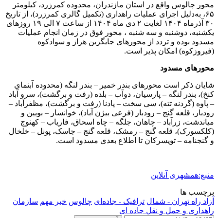
محور چالوس واقع در استان مازندران، محدوده کمرزرد، کیلومتر
۶۵، به‌دلیل اجرای عملیات راهداری (تکمیل گالری کمرزرد)، از تاریخ
۳۰ آذرماه ۱۴۰۴ لغایت ۲ دی ماه ۱۴۰۴ از ساعت ۷ الی ۱۹ روزهای
یکشنبه، دوشنبه و سه شنبه ، محور فوق در زمان انجام عملیات
مسدود بوده و تردد از محورهای جایگزین هراز و سوادکوه
(فیروزکوه) امکان پذیر است.
محورهای مسدود
شایان ذکر است محورهای بندر خمیر – بندر لنگه (محدوده آبنمای
کنخ)، بندر لنگه – پارسیان، دوآب – بلده (رفت و برگشت)، سرو آباد
– پاوه (گردنه تته)، سی سخت – پادنا (رفت و برگشت)، مظفرآباد –
رودبار، قلعه گنج – رودبار (فرعی بیژن آباد)، خوانسار – بویین و
میاندشت، زرآباد – چاهان، جلگه – چاه اسحاق، فاریاب – کهنوج
(کلکسورک)، قلعه گنج – رمشک، قلعه گنج – جاسک، پونل – خلخال
و گنجنامه – تویسرکان تا اطلاع بعدی مسدود است.
منبع:همشهری آنلاین
برچسب ها
آزاد راه تهران - شمال
ترافیک - جاده‌ای
چالوس
خبر مهم
سازمان
راهداری و حمل و نقل جاده ای