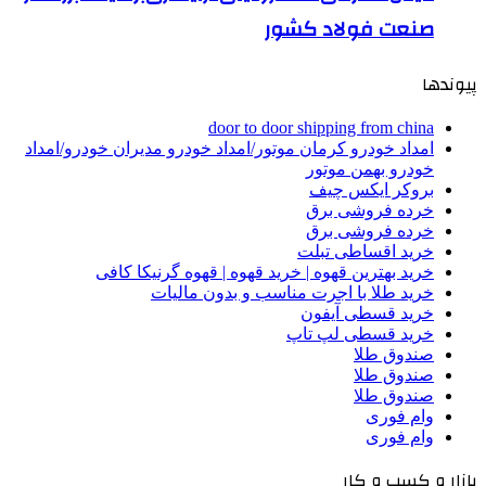
صنعت فولاد کشور
پیوندها
door to door shipping from china
امداد خودرو کرمان موتور/امداد خودرو مدیران خودرو/امداد
خودرو بهمن موتور
بروکر ایکس چیف
خرده فروشی برق
خرده فروشی برق
خرید اقساطی تبلت
خرید بهترین قهوه | خرید قهوه | قهوه گرنیکا کافی
خرید طلا با اجرت مناسب و بدون مالیات
خرید قسطی آیفون
خرید قسطی لپ تاپ
صندوق طلا
صندوق طلا
صندوق طلا
وام فوری
وام فوری
بازار و کسب و کار