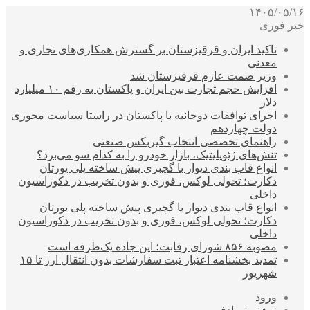
۱۴۰۵/۰۵/۱۶
خبر فوری
تاکید ایران و قرقیزستان بر گسترش همکاری‌های تجاری و
معدنی
وزیر صمت عازم قرقیزستان شد
افزایش حجم تجارت بین ایران و پاکستان به رقم ۱۰ میلیارد
دلار
اجرای توافقات دوجانبه با پاکستان در راستا سیاست محوری
دولت چهاردهم
راهنمای تخصصی انتخاب گیربکس صنعتی
تنش‌های ژئوپلیتیک، بازار خودرو را به کدام سو می‌برد؟
انواع قاب بندی دیوار با گچبری پیش ساخته پلی یورتان
دکارت؛ تحولی لوکس، فوری و بدون تخریب در دکوراسیون
داخلی
انواع قاب بندی دیوار با گچبری پیش ساخته پلی یورتان
دکارت؛ تحولی لوکس، فوری و بدون تخریب در دکوراسیون
داخلی
مصوبه ۸۵۶ شورای رقابت؛ این جاده یک‌طرفه است
تمدید بخشنامه اعتبار ثبت سفارشات بدون انتقال ارز تا ۱۵
شهریور
ورود