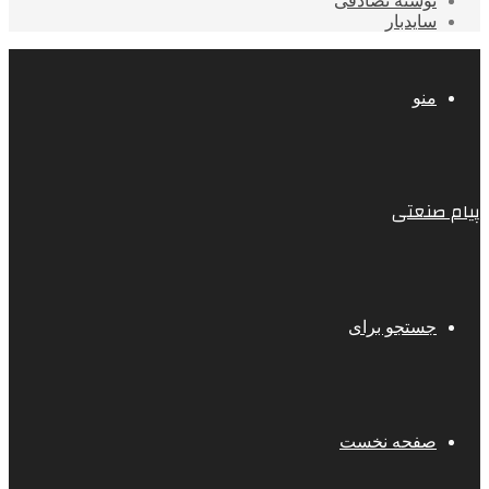
نوشته تصادفی
سایدبار
منو
پیام صنعتی
جستجو برای
صفحه نخست