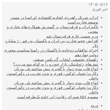
۱۴۰۵/۰۵/۱۶
خبر فوری
ایران، شریک راهبردی اتحادیه اقتصادی اوراسیا در مسیر
توسعه تجارت است
تاکید ایران و قرقیزستان بر گسترش همکاری‌های تجاری و
معدنی
وزیر صمت عازم قرقیزستان شد
افزایش حجم تجارت بین ایران و پاکستان به رقم ۱۰ میلیارد
دلار
اجرای توافقات دوجانبه با پاکستان در راستا سیاست محوری
دولت چهاردهم
راهنمای تخصصی انتخاب گیربکس صنعتی
تنش‌های ژئوپلیتیک، بازار خودرو را به کدام سو می‌برد؟
انواع قاب بندی دیوار با گچبری پیش ساخته پلی یورتان
دکارت؛ تحولی لوکس، فوری و بدون تخریب در دکوراسیون
داخلی
انواع قاب بندی دیوار با گچبری پیش ساخته پلی یورتان
دکارت؛ تحولی لوکس، فوری و بدون تخریب در دکوراسیون
داخلی
مصوبه ۸۵۶ شورای رقابت؛ این جاده یک‌طرفه است
ورود