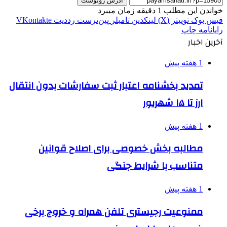
آدرس رونوشت
خواندن این مطلب 1 دقیقه زمان میبرد
فیس بوک
توییتر (X)
لینکدین
‫تامبلر
‫پین‌ترست
‫رددیت
‫VKontakte
رایانامه
چاپ
آخرین اخبار
1 هفته پیش
تمدید بخشنامه اعتبار ثبت سفارشات بدون انتقال
ارز تا ۱۵ شهریور
1 هفته پیش
مطالبه بخش خصوصی برای اصلاح قوانین
متناسب با شرایط جنگی
1 هفته پیش
ممنوعیت رجیستری تلفن همراه و خروج برخی