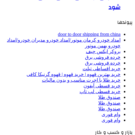
شود
پیوندها
door to door shipping from china
امداد خودرو کرمان موتور/امداد خودرو مدیران خودرو/امداد
خودرو بهمن موتور
بروکر ایکس چیف
خرده فروشی برق
خرده فروشی برق
خرید اقساطی تبلت
خرید بهترین قهوه | خرید قهوه | قهوه گرنیکا کافی
خرید طلا با اجرت مناسب و بدون مالیات
خرید قسطی آیفون
خرید قسطی لپ تاپ
صندوق طلا
صندوق طلا
صندوق طلا
وام فوری
وام فوری
بازار و کسب و کار