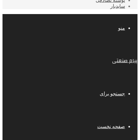
نوشته تصادفی
سایدبار
منو
پیام صنعتی
جستجو برای
صفحه نخست