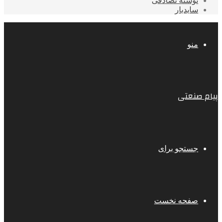
نوشته تصادفی
سایدبار
منو
پیام صنعتی
جستجو برای
صفحه نخست