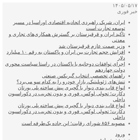
۱۴۰۵/۰۵/۱۷
خبر فوری
ایران، شریک راهبردی اتحادیه اقتصادی اوراسیا در مسیر
توسعه تجارت است
تاکید ایران و قرقیزستان بر گسترش همکاری‌های تجاری و
معدنی
وزیر صمت عازم قرقیزستان شد
افزایش حجم تجارت بین ایران و پاکستان به رقم ۱۰ میلیارد
دلار
اجرای توافقات دوجانبه با پاکستان در راستا سیاست محوری
دولت چهاردهم
راهنمای تخصصی انتخاب گیربکس صنعتی
تنش‌های ژئوپلیتیک، بازار خودرو را به کدام سو می‌برد؟
انواع قاب بندی دیوار با گچبری پیش ساخته پلی یورتان
دکارت؛ تحولی لوکس، فوری و بدون تخریب در دکوراسیون
داخلی
انواع قاب بندی دیوار با گچبری پیش ساخته پلی یورتان
دکارت؛ تحولی لوکس، فوری و بدون تخریب در دکوراسیون
داخلی
مصوبه ۸۵۶ شورای رقابت؛ این جاده یک‌طرفه است
ورود