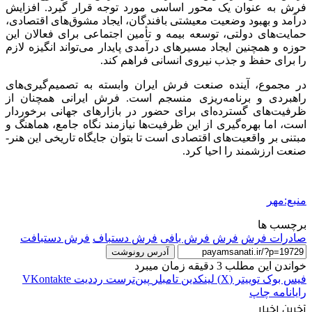
فرش به عنوان یک محور اساسی مورد توجه قرار گیرد. افزایش
درآمد و بهبود وضعیت معیشتی بافندگان، ایجاد مشوق‌های اقتصادی،
حمایت‌های دولتی، توسعه بیمه و تأمین اجتماعی برای فعالان این
حوزه و همچنین ایجاد مسیرهای درآمدی پایدار می‌تواند انگیزه لازم
را برای حفظ و جذب نیروی انسانی فراهم کند.
در مجموع، آینده صنعت فرش ایران وابسته به تصمیم‌گیری‌های
راهبردی و برنامه‌ریزی منسجم است. فرش ایرانی همچنان از
ظرفیت‌های گسترده‌ای برای حضور در بازارهای جهانی برخوردار
است، اما بهره‌گیری از این ظرفیت‌ها نیازمند نگاه جامع، هماهنگ و
مبتنی بر واقعیت‌های اقتصادی است تا بتوان جایگاه تاریخی این هنر-
صنعت ارزشمند را احیا کرد.
منبع:مهر
برچسب ها
صادرات فرش
فرش
فرش بافی
فرش دستباف
فرش دستبافت
آدرس رونوشت
خواندن این مطلب 3 دقیقه زمان میبرد
فیس بوک
توییتر (X)
لینکدین
‫تامبلر
‫پین‌ترست
‫رددیت
‫VKontakte
رایانامه
چاپ
آخرین اخبار