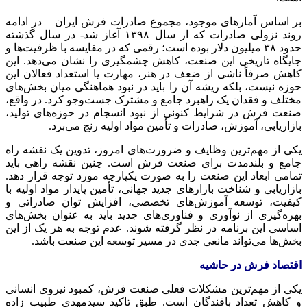
بر اساس آمارهای موجود، مجموع صادرات فرش ایران – در ادامه
روند نزولی صادرات که از سال ۱۳۹۸ آغاز شد- در سال گذشته
حدود ۳۸ میلیون دلار بوده است؛ رقمی که در مقایسه با ظرفیت‌ها و
جایگاه تاریخی این صنعت، کاهش چشمگیری را نشان می‌دهد. این
کاهش صرفاً ناشی از ضعف در هنر، مهارت یا استعداد فعالان این
حوزه نیست، بلکه ریشه آن را باید در نبود هماهنگی میان بخش‌های
مختلف و فقدان یک راهبرد جامع و مشترک جست‌وجو کرد. در واقع،
صنعت فرش در شرایط کنونی از نبود انسجام در حوزه‌های تولید،
بازاریابی، آموزش، صادرات و تأمین مواد اولیه رنج می‌برد.
یکی از مهم‌ترین وظایف و ضرورت‌های امروز، تدوین یک نقشه راه
جامع و بلندمدت برای صنعت فرش است. چنین نقشه راهی باید
تمامی ابعاد این صنعت را به صورت یکپارچه مورد توجه قرار دهد.
بازاریابی و شناخت بازارهای جدید جهانی، تأمین پایدار مواد اولیه با
کیفیت، توسعه آموزش‌های تخصصی، افزایش توان صادراتی و
بهره‌گیری از نوآوری و فناوری‌های جدید باید به عنوان بخش‌های
اساسی این برنامه در نظر گرفته شوند. عدم توجه به هر یک از این
بخش‌ها می‌تواند مانعی جدی در مسیر توسعه این صنعت باشد.
اقتصاد فرش در حاشیه
یکی از مهم‌ترین مشکلات فعلی صنعت فرش، کمبود نیروی انسانی
و کاهش تعداد بافندگان است. طبق تاکید سیدمهدی طبیب زاده