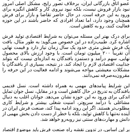
عضو اتاق بازرگانی ایران، برخلاف تصور رایج، مشکل اصلی امروز
نبود بازار فروش نیست، بلکه نبود نیروی کار و کاهش انگیزه برای
ورود به این حرفه است. در حال حاضر تقاضا و بازار برای فرش
همچنان وجود دارد، اما تعداد افرادی که حاضر باشند در این حوزه
فعالیت کنند، رو به کاهش است.
برای درک بهتر این مسئله می‌توان به شرایط اقتصادی تولید فرش
اشاره کرد. طبیب‌زاده در این خصوص می‌گوید: به طور مثال، بافت
یک فرش شش متری حدود یک سال زمان نیاز دارد و قیمت نهایی
آن تقریباً ۲۰۰ میلیون تومان است. با وجود ارزش بالای محصول
نهایی، سهم درآمد و دستمزد بافندگان به اندازه‌ای نیست که بتواند
جذابیت اقتصادی لازم را ایجاد کند. در نتیجه، بسیاری از بافندگان با
مشکلات معیشتی مواجه می‌شوند و ادامه فعالیت در این حرفه را
مقرون‌به‌صرفه نمی‌دانند.
این شرایط پیامدهای مهمی به همراه داشته است. نسل قدیمی
بافندگان به تدریج در حال کاهش است و در مقابل، نسل جوان تمایل
اندکی برای ورود به این حوزه نشان می‌دهد. جوانان اغلب به دنبال
مشاغلی با درآمد سریع‌تر، امنیت شغلی بیشتر و شرایط کاری
مطلوب‌تر هستند. اگر این روند ادامه پیدا کند، صنعت فرش ایران در
آینده نه‌تنها با کاهش تولید، بلکه با خطر از دست دادن بخش مهمی از
دانش و مهارت‌های سنتی نیز روبه‌رو خواهد شد.
بر این اساس، در تدوین نقشه راه صنعت فرش باید موضوع اقتصاد