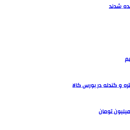
نده شدند
یم
ره و گندله در بورس کالا