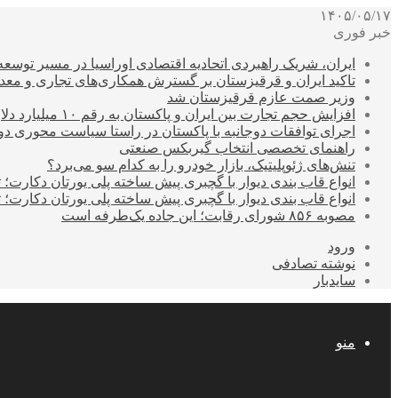
۱۴۰۵/۰۵/۱۷
خبر فوری
ایران، شریک راهبردی اتحادیه اقتصادی اوراسیا در مسیر توسع
تاکید ایران و قرقیزستان بر گسترش همکاری‌های تجاری و معد
وزیر صمت عازم قرقیزستان شد
افزایش حجم تجارت بین ایران و پاکستان به رقم ۱۰ میلیارد دلار
اجرای توافقات دوجانبه با پاکستان در راستا سیاست محوری د
راهنمای تخصصی انتخاب گیربکس صنعتی
تنش‌های ژئوپلیتیک، بازار خودرو را به کدام سو می‌برد؟
انواع قاب بندی دیوار با گچبری پیش ساخته پلی یورتان دکارت
انواع قاب بندی دیوار با گچبری پیش ساخته پلی یورتان دکارت
مصوبه ۸۵۶ شورای رقابت؛ این جاده یک‌طرفه است
ورود
نوشته تصادفی
سایدبار
منو