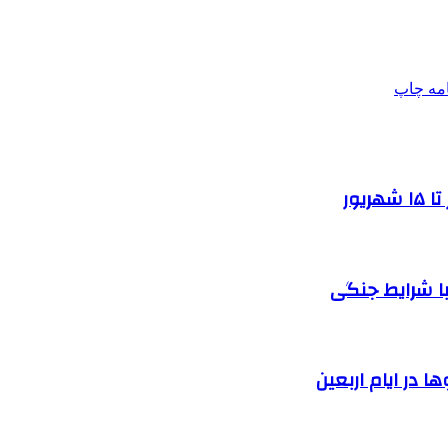
امه
چاپ
یور
ا شرایط جنگی
 در ایام اربعین