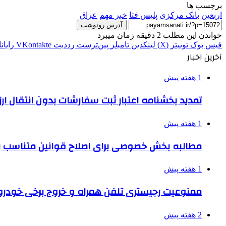
برچسب ها
اربعين
بانک مرکزی
پلیس فتا
خبر مهم
عراق
آدرس رونوشت
خواندن این مطلب 2 دقیقه زمان میبرد
فیس بوک
توییتر (X)
لینکدین
‫تامبلر
‫پین‌ترست
‫رددیت
‫VKontakte
رایان
آخرین اخبار
1 هفته پیش
تمدید بخشنامه اعتبار ثبت سفارشات بدون انتقال ارز تا ۱۵ شهر
1 هفته پیش
مطالبه بخش خصوصی برای اصلاح قوانین متناسب ب
1 هفته پیش
ممنوعیت رجیستری تلفن همراه و خروج برخی خودروها
2 هفته پیش