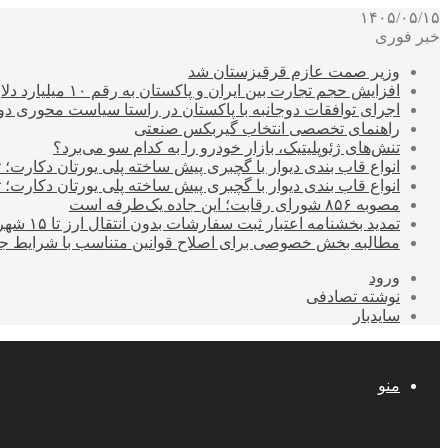
۱۴۰۵/۰۵/۱۵
خبر فوری
وزیر صمت عازم قرقیزستان شد
افزایش حجم تجارت بین ایران و پاکستان به رقم ۱۰ میلیارد دلار
اجرای توافقات دوجانبه با پاکستان در راستا سیاست محوری د
راهنمای تخصصی انتخاب گیربکس صنعتی
تنش‌های ژئوپلیتیک، بازار خودرو را به کدام سو می‌برد؟
انواع قاب بندی دیوار با گچبری پیش ساخته پلی یورتان دکارت
انواع قاب بندی دیوار با گچبری پیش ساخته پلی یورتان دکارت
مصوبه ۸۵۶ شورای رقابت؛ این جاده یک‌طرفه است
تمدید بخشنامه اعتبار ثبت سفارشات بدون انتقال ارز تا ۱۵ شهریور
مطالبه بخش خصوصی برای اصلاح قوانین متناسب با شرایط ج
ورود
نوشته تصادفی
سایدبار
منو