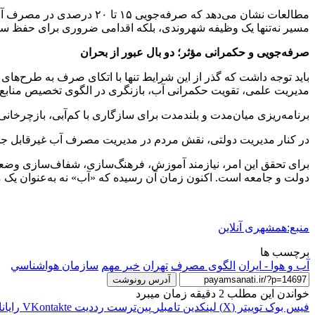
مطالعات نشان می‌دهد که صر
مسیر نه‌تنها یک وظیفه شهروندی، بلکه اقدامی ضروری برای حفظ سل
صرفه‌جویی و حکمرانی مؤثر؛ دو بال عبور از بحران
باید توجه داشت که گذر از این شرایط تنها با اتکای صرف به طرح‌ه
مدیریت علمی، تقویت حکمرانی آب، بازنگری در الگوی تخصیص منابع،
برنامه‌ریزی میان‌مدت و بلندمدت برای سازگاری با کم‌آبی، بازچرخان
در کنار مدیریت دولتی، نقش مردم در مدیریت مصرف آب غیرقابل جای
برای تحقق این امر، نیازمند آموزش، فرهنگ‌سازی، شفاف‌سازی وضعیت م
دولت و جامعه است. اکنون زمان آن رسیده که «آب» نه به‌عنوان یک م
منبع:همشهری آنلاین
برچسب ها
آب و هوا - ایران
الگوی مصرف
تهران
خبر مهم
سازمان هواشناسي
آدرس رونوشت
خواندن این مطلب 2 دقیقه زمان میبرد
فیس بوک
توییتر (X)
لینکدین
‫تامبلر
‫پین‌ترست
‫رددیت
‫VKontakte
رایان