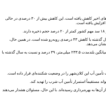
به گزارش همشهری آنلاین، منابع آب تجدیدپذیر کشور از حدود ۱۳۲ میلیارد مترمکعب در دهه ۱۳۷۰ به کمتر از ۹۰ میلیارد مترمکعب در سال‌های اخیر کاهش یافته است. این کاهش بیش از ۳۰ درصدی در حالی
در بازه زمانی ابتدای مهرماه تا ۲۱ تیرماه، میزان ورودی آب به مخازن سدها ۲۲.۴۳ میلیارد مترمکعب ثبت شده که نسبت به مدت مشابه سال گذشته با کاهش ۴۳ درصدی روبه‌رو شده است. در همین حال،
بارندگی‌های کشور نیز کاهش چشمگیری داشته است. ارتفاع کل ریزش‌های جوی ایران تا این تاریخ ۱۴۶ میلی‌متر گزارش شده که نسبت به میانگین بلندمدت ۲۳۳.۵ میلی‌متر، ۳۹ درصد و نسبت به سال گذشته با
تأمین آب این کلان‌شهر را در وضعیت شکننده‌ای قرار داده است.
ه که بخش مهمی از آن‌ها به بهره‌برداری رسیده‌اند. با این حال، مسئولان هشدار می‌دهند