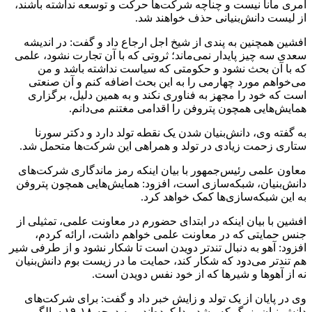
امری مانا نیست و چناچه شرکت‌ها حرکت و توسعه نداشته‌ باشند،
از لیست دانش‌بنیانی حذف خواهند شد.
افشین همچنین به پندی از شیخ اجل ارجاع داد و گفت: در اندیشه
سعدی سه چیز پایدار نمی‌ماند؛ ثروتی که با آن تجارت نشود، علمی
که با آن بحث نشود و حکومتی که سیاست نداشته‌ باشد و من
می‌خواهم مورد چهارمی را به این بحث اضافه کنم و آن صنعتی
است که خود را مجهز به فناوری نکند و به همین دلیل، برگزاری
همایش‌هایی همچون پتروفن را اقدامی مغتنم می‌دانم.
به گفته وی، دانش‌بنیان شدن یک نقطه تولد دارد و دکتر سورنا
ستاری زحمت زیادی در تولد و همراهی این شرکت‌ها متحمل‌ شد.
معاون علمی رئیس‌جمهور با بیان اینکه رمز ماندگاری شرکت‌های
دانش‌بنیان، شبکه‌سازی است، افزود: همایش‌هایی همچون پتروفن
به این شبکه‌سازی‌ها کمک خواهد کرد.
افشین با بیان اینکه در ابتدای حضورم در معاونت علمی، تمثیلی از
جنس حمایتی که در معاونت علمی خواهم‌ داشت، ارائه کردم،
افزود: آهو به دنبال تندتر دویدن است تا شکار نشود و از طرفی شیر
هم تندتر می‌دود که شکار کند، حمایت ما در زیست بوم دانش‌بنیان
نه از آهوها و شیرها که از خود نفس دویدن است.
وی در پایان از یک تولد و زایش خبر داد و گفت: برای شرکت‌های
دانش‌بنیان بزرگ که رشد پیدا کرده‌اند و به درجه ۱۸-۱۹ سالگی