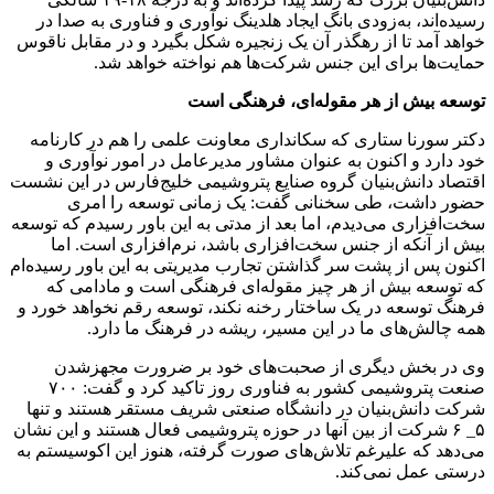
رسیده‌اند، به‌زودی بانگ ایجاد هلدینگ نوآوری و فناوری به صدا در
خواهد آمد تا از رهگذر آن یک زنجیره شکل‌ بگیرد و در مقابل ناقوس
حمایت‌ها برای این جنس شرکت‌ها هم نواخته خواهد شد.
توسعه بیش از هر مقوله‌ای، فرهنگی است
دکتر سورنا ستاری که سکانداری معاونت علمی را هم در کارنامه
خود دارد و اکنون به عنوان مشاور مدیرعامل در امور نوآوری و
اقتصاد دانش‌بنیان گروه صنایع پتروشیمی خلیج‌فارس در این نشست
حضور داشت، طی سخنانی گفت: یک زمانی توسعه را امری
سخت‌افزاری می‌دیدم، اما بعد از مدتی به این باور رسیدم که توسعه
بیش از آنکه از جنس سخت‌افزاری باشد، نرم‌افزاری است. اما
اکنون پس از پشت سر گذاشتن تجارب مدیریتی به این باور رسیده‌ام
که توسعه بیش از هر چیز مقوله‌ای فرهنگی است و مادامی که
فرهنگ توسعه در یک ساختار رخنه نکند، توسعه رقم نخواهد خورد و
همه چالش‌های ما در این مسیر، ریشه در فرهنگ ما دارد.
وی در بخش دیگری از صحبت‌های خود بر ضرورت مجهزشدن
صنعت پتروشیمی کشور به فناوری روز تاکید کرد و گفت: ۷۰۰
شرکت دانش‌بنیان در دانشگاه صنعتی شریف مستقر هستند و تنها
۵_ ۶ شرکت از بین آنها در حوزه پتروشیمی فعال هستند و این نشان
می‌دهد که علیرغم تلاش‌های صورت گرفته، هنوز این اکوسیستم به
درستی عمل نمی‌کند.