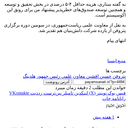
به گفته ستاری، هزینه حداقل ۴-۵ درصدی در بخش تحقیق و توسعه
و همچنین توسعه صندوق‌های خطرپذیر پیشنهاد من برای رونق این
اکوسیستم است.
به نقل از معاونت علمی ریاست‌جمهوری، در سومین دوره برگزاری
پتروفن از یازده شرکت دانش‌بنیان هم تقدیر شد.
انتهای پیام
منبع:ایسنا
برچسب ها
پتروفن
حسین افشین معاون علمی رئیس جمهور
هلدينگ
آدرس رونوشت
خواندن این مطلب 2 دقیقه زمان میبرد
فیس بوک
توییتر (X)
لینکدین
‫تامبلر
‫پین‌ترست
‫رددیت
‫VKontakte
رایانامه
چاپ
آخرین اخبار
1 هفته پیش