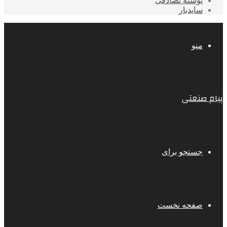
نوشته تصادفی
سایدبار
منو
پیام صنعتی
جستجو برای
صفحه نخست