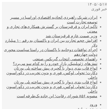
۱۴۰۵/۰۵/۱۷
خبر فوری
ایران، شریک راهبردی اتحادیه اقتصادی اوراسیا در مسیر
توسعه تجارت است
تاکید ایران و قرقیزستان بر گسترش همکاری‌های تجاری و
معدنی
وزیر صمت عازم قرقیزستان شد
افزایش حجم تجارت بین ایران و پاکستان به رقم ۱۰ میلیارد
دلار
اجرای توافقات دوجانبه با پاکستان در راستا سیاست محوری
دولت چهاردهم
راهنمای تخصصی انتخاب گیربکس صنعتی
تنش‌های ژئوپلیتیک، بازار خودرو را به کدام سو می‌برد؟
انواع قاب بندی دیوار با گچبری پیش ساخته پلی یورتان
دکارت؛ تحولی لوکس، فوری و بدون تخریب در دکوراسیون
داخلی
انواع قاب بندی دیوار با گچبری پیش ساخته پلی یورتان
دکارت؛ تحولی لوکس، فوری و بدون تخریب در دکوراسیون
داخلی
مصوبه ۸۵۶ شورای رقابت؛ این جاده یک‌طرفه است
ورود