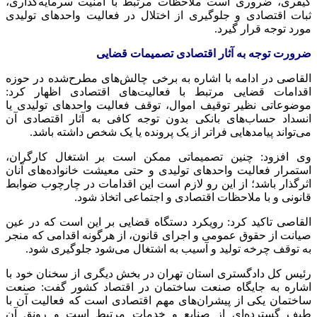
کیفری، ضروری است ملاحظات مرتبط با امنیت سرمایه‌گذاری،
ثبات اقتصادی و جلوگیری از اختلال در فعالیت واحدهای تولیدی
مورد توجه قرار گیرد.
ضرورت توجه به آثار اقتصادی تصمیمات قضایی
القاصی در ادامه با اشاره به برخی چالش‌های مطرح‌شده در حوزه
اقدامات قضایی مرتبط با فعالیت‌های اقتصادی اظهار کرد:
موضوعاتی نظیر توقیف اموال، توقف فعالیت واحدهای تولیدی یا
انسداد حساب‌های بانکی بدون توجه کافی به آثار اقتصادی آن
می‌تواند پیامدهایی فراتر از یک پرونده یا یک شخص داشته باشد.
وی افزود: چنین تصمیماتی ممکن است بر اشتغال کارگران،
استمرار فعالیت واحدهای تولیدی و حتی معیشت خانواده‌های آنان
اثرگذار باشد؛ از این رو لازم است این اقدامات در چارچوب ضوابط
قانونی و با ملاحظات اقتصادی و اجتماعی اتخاذ شود.
القاصی تاکید کرد: رویکرد دستگاه قضایی بر این است که در عین
صیانت از حقوق عمومی و اجرای قانون، از هرگونه اقدامی که منجر
به توقف چرخه تولید و آسیب به اشتغال می‌شود جلوگیری شود.
رئیس کل دادگستری استان تهران در بخش دیگری از سخنان خود با
اشاره به جایگاه صنعت ساختمان در اقتصاد کشور گفت: صنعت
ساختمان یکی از پیشران‌های مهم اقتصادی است که فعالیت آن با
طیف گسترده‌ای از صنایع و خدمات مرتبط است و رونق آن