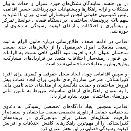
در این جلسه، نمایندگان تشکل‌های حوزه عمران و احداث به بیان
مشکلات و ارائه راهکارها و پیشنهادات خود پرداختند. حسین اقدامی،
رئیس کمیسیون حقوقی انجمن انبوه‌سازان استان تهران با اشاره به
سهم بالای پرونده‌های ساختمانی در دستگاه قضایی، خواستار تمرکز
بر پیشگیری از اختلافات و ارتقای کیفیت رسیدگی به دعاوی این
حوزه شد.
اقدامی در ادامه، ضعف اطلاع‌رسانی درباره قانون الزام به ثبت
رسمی معاملات اموال غیرمنقول را از چالش‌های جدی صنعت
ساختمان عنوان کرد و افزود: نبود آگاهی کافی نسبت به الزامات
این قانون، زمینه‌ساز اختلافات متعدد در قراردادهای مشارکت،
پیش‌فروش و معاملات ساختمانی شده است.
او سپس اقداماتی چون، ایجاد سجل حقوقی و کیفری برای افراد
کثیرالشاکی، طراحی سازوکارهای قانونی برای ایجاد نصاب پیش
فروش ساختمان و حمایت دادگستری از مدل‌های جدید تامین مالی
را به عنوان راهکارهای ارتقای مناسبات مربوط به تامین مالی
پروژه‌های ساختمانی مورد اشاره قرار داد.
اقدامی، همچنین ایجاد دادگاه‌های تخصصی رسیدگی به دعاوی
ساختمانی، حمایت از داوری تخصصی صنعت ساختمان و استفاده از
ظرفیت تشکل‌های صنفی برای میانجی‌گری در پرونده‌های
کثیرالشاکی را از مهم‌ترین راهکارهای کاهش اختلافات و افزایش
کیفیت رسیدگی قضایی در این بخش عنوان کرد.