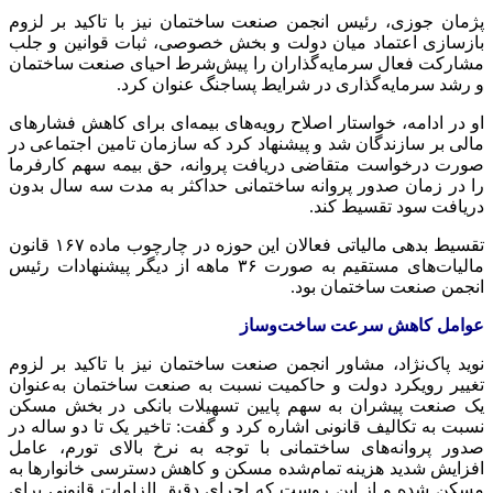
پژمان جوزی، رئیس انجمن صنعت ساختمان نیز با تاکید بر لزوم
بازسازی اعتماد میان دولت و بخش خصوصی، ثبات قوانین و جلب
مشارکت فعال سرمایه‌گذاران را پیش‌شرط احیای صنعت ساختمان
و رشد سرمایه‌گذاری در شرایط پساجنگ عنوان کرد.
او در ادامه، خواستار اصلاح رویه‌های بیمه‌ای برای کاهش فشارهای
مالی بر سازندگان شد و پیشنهاد کرد که سازمان تامین اجتماعی در
صورت درخواست متقاضی دریافت پروانه، حق بیمه سهم کارفرما
را در زمان صدور پروانه ساختمانی حداکثر به مدت سه سال بدون
دریافت سود تقسیط کند.
تقسیط بدهی مالیاتی فعالان این حوزه در چارچوب ماده ۱۶۷ قانون
مالیات‌های مستقیم به صورت ۳۶ ماهه از دیگر پیشنهادات رئیس
انجمن صنعت ساختمان بود.
عوامل کاهش سرعت ساخت‌وساز
نوید پاک‌نژاد، مشاور انجمن صنعت ساختمان نیز با تاکید بر لزوم
تغییر رویکرد دولت و حاکمیت نسبت به صنعت ساختمان به‌عنوان
یک صنعت پیشران به سهم پایین تسهیلات بانکی در بخش مسکن
نسبت به تکالیف قانونی اشاره کرد و گفت: تاخیر یک تا دو ساله در
صدور پروانه‌های ساختمانی با توجه به نرخ بالای تورم، عامل
افزایش شدید هزینه تمام‌شده مسکن و کاهش دسترسی خانوارها به
مسکن شده و از این روست که اجرای دقیق الزامات قانونی برای