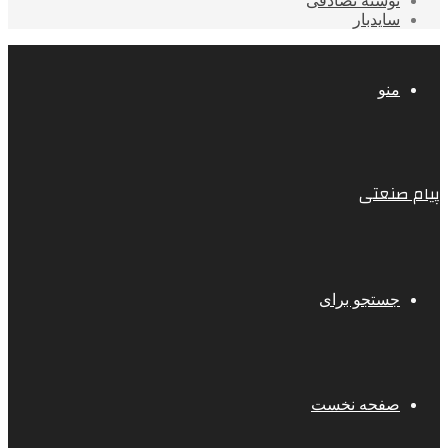
نوشته تصادفی
سایدبار
منو
پیام صنعتی
جستجو برای
صفحه نخست