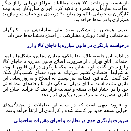
بازنشسته و پرداخت ۲۵ همت مطالبات مراکز درمانی را از دیگر
اقدامات سازمان برشمرد و تاکید کرد: اجرای سازوکار جدید بیمه
کارگران ساختمانی با کمبود منابع ۴۰ درصدی مواجه است و نیازمند
هم‌ترازی با درآمدها خواهد بود.
نعیمی همچنین از تشکیل ستاد ملی ساماندهی بیمه کارگران
ساختمانی و اتخاذ رویکرد مشارکتی در اصلاح بخشنامه‌ها خبر داد.
درخواست بازنگری در قانون مبارزه با قاچاق کالا و ارز
در ادامه این جلسه، غلامرضا ملکی، معاون مجلس، تشکل‌ها و امور
اجتماعی اتاق تهران ، از ضرورت اصلاح قانون مبارزه با قاچاق کالا
و ارز سخن گفت. او با اشاره به اینکه بازنگری در این قانون با توجه
به شرایط اقتصادی کشور می‌تواند به بهبود فضای کسب‌وکار کمک
کند گفت: نگاه قوه قضائیه نیز نسبت به اصلاح و به‌روزرسانی این
قانون مثبت است و اتاق تهران آمادگی دارد تا یافته‌های مطالعاتی
خود را در اختیار قوای مقننه و قضاییه قرار دهد که فرآیند اصلاح این
قانون به‌صورت مشترک مورد پیگیری قرار دهد.
او افزود: بدیهی است که در سایه این تعاملات از پیچیدگی‌های
اجرایی نسخه جدید نیز کاسته شده و کارآمدی آن ارتقا خواهد یافت.
ضرورت بازنگری جدی در نظارت و اجرای مقررات ساختمانی
دادستان عمومی و انقلاب تهران نیز که در این نشست حضور یافته