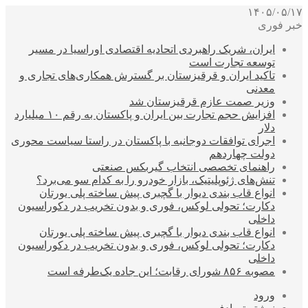
۱۴۰۵/۰۵/۱۷
خبر فوری
ایران، شریک راهبردی اتحادیه اقتصادی اوراسیا در مسیر
توسعه تجارت است
تاکید ایران و قرقیزستان بر گسترش همکاری‌های تجاری و
معدنی
وزیر صمت عازم قرقیزستان شد
افزایش حجم تجارت بین ایران و پاکستان به رقم ۱۰ میلیارد
دلار
اجرای توافقات دوجانبه با پاکستان در راستا سیاست محوری
دولت چهاردهم
راهنمای تخصصی انتخاب گیربکس صنعتی
تنش‌های ژئوپلیتیک، بازار خودرو را به کدام سو می‌برد؟
انواع قاب بندی دیوار با گچبری پیش ساخته پلی یورتان
دکارت؛ تحولی لوکس، فوری و بدون تخریب در دکوراسیون
داخلی
انواع قاب بندی دیوار با گچبری پیش ساخته پلی یورتان
دکارت؛ تحولی لوکس، فوری و بدون تخریب در دکوراسیون
داخلی
مصوبه ۸۵۶ شورای رقابت؛ این جاده یک‌طرفه است
ورود