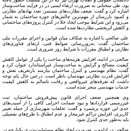
بود، طی سخنانی به ضرورت ارتقاء ایمنی در در فرآیند ساخت‌وساز
اشاره کرد و گفت: ضعف نظارت‌های مستمر، تعدد نهادهای نظارتی
و کمبود بازرسان از مهم‌ترین چالش‌های حوزه ساختمان به شمار
می‌رود و این شرایط موجب ایجاد خلا در کنترل پروژه‌های ساختمانی
و کاهش اثربخشی نظارت‌ها شده است.
علی صالحی با اشاره به شکاف میان قوانین و اجرای مقررات ملی
ساختمان گفت: به‌روزرسانی ضوابط فنی، ارتقای فناوری‌های
نظارتی و انطباق مقررات با شرایط روز ضروری است.
صالحی در ادامه، افزایش هزینه‌های ساخت را یکی از عوامل کاهش
کیفیت مصالح و گرایش به ساخت‌وساز غیراستاندارد عنوان کرد و
گفت: نظام مهندسی و کنترل ساختمان نیازمند بازتعریف نقش و
افزایش قدرت نظارتی مهندسان ناظر است. درعین حال باید توجه
داشت که تعرفه‌های غیرواقعی و رقابت ناسالم به کاهش کیفیت
خدمات مهندسی منجر شده است.
وی همچنین ضعف اجرای قانون پیش‌فروش ساختمان، ثبت
غیررسمی قراردادها و نبود ضمانت اجرایی کافی را از آسیب‌های
جدی این حوزه برشمرد و گفت: تخلفات شهرسازی از جمله تغییر
کاربری، افزایش تراکم غیرمجاز و عدم انطباق با طرح‌های تفصیلی
باید به‌طور جدی کنترل شود.
صالحی در ادامه بر ضرورت ایجاد نظام مسئولیت‌پذیری یکپارچه در