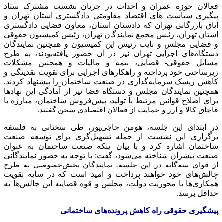
فعالان حوزه عمران و احداث در جریان نشست مشترک ستاد
پیگیری سیاست های اقتصاد مقاومتی دادگستری استان تهران و
اتاق بازرگانی تهران که دادستان استان، معاون قضایی دادگستری
استان تهران، رئیس مجمع نمایندگان تهران، رئیس کمیسیون حقوقی
و قضایی مجلس و نایب رئیس این کمیسیون و همچنین نمایندگان
دستگاه‌های اجرایی تهران نیز در آن حضور یافته‌بودند، به طرح
مسایل حقوقی- قضایی، بیمه و مالیات و همچنین مشکلات
زیرساختی خود پرداخته و راهکارهای اجرایی برای تقویت نقدینگی و
کاهش ریسک سرمایه‌گذاری در صنعت ساختمان را پیشنهاد کردند.
همچنین نمایندگان مجلس و دستگاه قضا نیز از آمادگی این نهادها
برای اصلاح قوانین مرتبط با تولید، پیش‌فروش ساختمان، مبارزه با
قاچاق کالا و ارز و حمایت از فعالان اقتصادی سخن گفتند.
در ابتدای این جلسه، هومن حاجی‌پور، طی سخنانی به فلسفه
برگزاری این نشست از جمله تسهیل‌گری برای توسعه صنعت
ساختمان اشاره کرد و با بیان اینکه صنعت ساختمان به عنوان
صنعت پیشران شناخته می‌شود، گفت: با توجه به حضور نمایندگانی
از قوای سه‌گانه در این جلسه، نمایندگان بخش‌خصوصی به طرح
چالش‌های خود خواهند پرداخت و امید است که در سایه تقویت
همکاری‌ها با محوریت دولت، مجلس و قوه قضاییه این چالش‌ها به
حداقل برسد.
پیشگیری حقوقی راه کاهش پرونده‌های ساختمانی