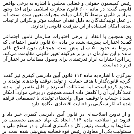
رئیس کمیسیون حقوقی و قضایی مجلس با اشاره به برخی نواقص
قانونی گفت: در ماده ۶۰۰ قانون مجازات اسلامی برای اخذ وجوه
مازاد بر قانون توسط کارکنان دولت مجازات تعیین شده است، اما
در عمل تولیدکنندگان به دلیل فقدان حمایت موثر و نگرانی از تبعات
بعدی، امکان استفاده از این ظرفیت قانونی را ندارند.
وی همچنین با انتقاد از برخی اختیارات سازمان تامین اجتماعی
گفت: اختیارات پیش‌بینی‌شده در ماده ۵۰ قانون تامین اجتماعی که
مربوط به حدود ۵۰ سال پیش است، همچنان بدون اصلاح باقی
مانده و این سازمان در برابر هرگونه تغییر قانونی مقاومت می‌کند،
زیرا این اختیارات ابزار قدرتمندی برای وصول مطالبات در اختیار آن
قرار داده است.
سرگزی با اشاره به ماده ۱۱۴ قانون آیین دادرسی کیفری نیز گفت:
اگرچه قانون‌گذار با هدف حمایت از تولید، توقف واحدهای تولیدی را
محدود کرده است، اما استثنائات گسترده و قابل تفسیر این ماده،
عملا کارایی آن را کاهش داده است. همچنین در برخی موارد، امکان
انسداد حساب یا توقیف اموال واحدهای تولیدی با تصمیماتی فراهم
شده که آثار سنگینی بر فعالیت اقتصادی بنگاه‌ها دارد.
او از تدوین اصلاحیه‌ای در قانون آیین دادرسی کیفری خبر داد و
افزود: در اصلاحیه ماده ۱۱۴، ایجاد یک نهاد حمایتی تخصصی در
استان‌ها به ریاست رئیس کل دادگستری استان و در سطح ملی با
مسئولیت یکی از معاونان رئیس قوه قضاییه پیش‌بینی شده است. بر