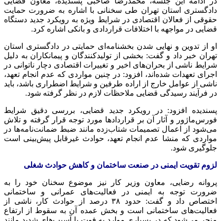
در ادامه این جلسه، محمدرضا صاحبی پسندیده، معاون قضایی
دادگستری استان تهران طی سخنانی با اشاره به ضرورت حمایت
حقوقی از فعالان اقتصادی در شرایط ویژه به رویکرد جدید دستگاه
قضایی در مواجهه با اختلافات قراردادی و بانکی اشاره کرد.
او از تدوین و نهایی شدن بخشنامه‌ای حمایتی در دادگستری استان
تهران خبر داد و گفت: بخشی از تولیدکنندگان و پیمانکاران به دلیل
شرایط ناشی از بحران‌های اخیر و تغییرات اقتصادی دچار ناتوانی در
اجرای تعهدات شده‌اند، افزود: در چنین مواردی که عدم انجام تعهد،
ناشی از عوامل خارج از اراده طرفین و شرایط اضطراری باشد، باید
در فرآیند رسیدگی قضایی ملاحظات لازم در نظر گرفته شود.
پسندیده افزود: در رویکرد جدید قضایی، بررسی دقیق شرایط
فورس‌ماژور و آثار آن بر قراردادها مورد توجه قرار گرفته و تلاش
می‌شود از اعمال تصمیمات شتاب‌زده مانند ضبط ضمانت‌نامه‌ها در
مواردی که منشا عدم انجام تعهد، حوادث غیرقابل پیش‌بینی است
جلوگیری شود.
لزوم تقویت ایمنی در صنعت ساختمان و کاهش حوادث شغلی
پروانه رضایی، معاون وزیر کار نیز موضوع سخنان خود را به
ضرورت توجه به ایمنی در فعالیت‌های عمرانی و ساختمانی
اختصاص داد و گفت:‌ حدود ۳۸ درصد از حوادث کار، ناشی از
فعالیت‌های ساختمانی است و بخش عمده آن به سقوط از ارتفاع
منجر می‌شود که در بسیاری موارد به فوت یا آسیب‌های شدید مانند