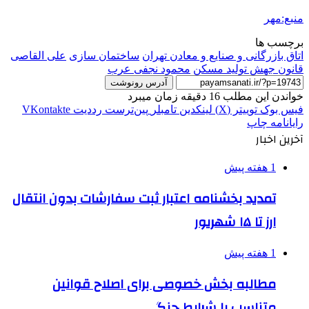
منبع:مهر
برچسب ها
اتاق بازرگانی و صنایع و معادن تهران
ساختمان سازی
علی القاصی
قانون جهش تولید مسکن
محمود نجفی عرب
آدرس رونوشت
خواندن این مطلب 16 دقیقه زمان میبرد
فیس بوک
توییتر (X)
لینکدین
‫تامبلر
‫پین‌ترست
‫رددیت
‫VKontakte
رایانامه
چاپ
آخرین اخبار
1 هفته پیش
تمدید بخشنامه اعتبار ثبت سفارشات بدون انتقال
ارز تا ۱۵ شهریور
1 هفته پیش
مطالبه بخش خصوصی برای اصلاح قوانین
متناسب با شرایط جنگی