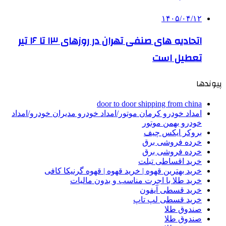
۱۴۰۵/۰۴/۱۲
اتحادیه های صنفی تهران در روزهای ۱۳ تا ۱۶ تیر
تعطیل است
پیوندها
door to door shipping from china
امداد خودرو کرمان موتور/امداد خودرو مدیران خودرو/امداد
خودرو بهمن موتور
بروکر ایکس چیف
خرده فروشی برق
خرده فروشی برق
خرید اقساطی تبلت
خرید بهترین قهوه | خرید قهوه | قهوه گرنیکا کافی
خرید طلا با اجرت مناسب و بدون مالیات
خرید قسطی آیفون
خرید قسطی لپ تاپ
صندوق طلا
صندوق طلا