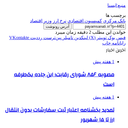
منبع:ایسنا
برچسب ها
بانک مرکزی
كميسيون اقتصادي
نرخ ارز
وزیر اقتصاد
آدرس رونوشت
خواندن این مطلب 2 دقیقه زمان میبرد
فیس بوک
توییتر (X)
لینکدین
‫تامبلر
‫پین‌ترست
‫رددیت
‫VKontakte
رایانامه
چاپ
آخرین اخبار
1 هفته پیش
مصوبه ۸۵۶ شورای رقابت؛ این جاده یک‌طرفه
است
1 هفته پیش
تمدید بخشنامه اعتبار ثبت سفارشات بدون انتقال
ارز تا ۱۵ شهریور