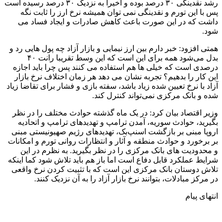
رشد نقدینگی ۳۰ درصد بوده و اخیرا به نزدیک ۳۰ درصد رسیده است
پس با این تورم و نقدینگی نمی توان همیشه نرخ ارز را ثابت نگه
داشت که در این صورت باعث کاهش صادرات و ایجاد فساد می
شود.
همتی افزود: خبر دارم بین ارز نیمایی و بازار آزاد چه پول هایی رد و
بدل می‌شود همه برای این است که این وسط تقریبا رانت ۴۰
درصدی است که خیلی ها هم استفاده می کنند پس چرا باید اجازه
این کار را بدهیم؟ تجربه نشان می دهد هر زمان اختلاف نرخ بازار
آزاد با نرخ تعیین شده زیاد باشد،‌ سفته بازی و فشار برای تقاضا زیاد
شده و بانک مرکزی نمی‌تواند کنترل کند.
وزیر اقتصاد بیان کرد: در یک ماه گذشته حوادث مختلف را در نظر
بگیرید،‌ حوادث سوریه، آمدن ترامپ و تهدیدهای ترامپ و اتحادیه
اروپا مبنی بر بازگشت اسنپ‌بک، تهدیدهای رژیم صهیونیستی مبنی
بر برخورد و حوادث منطقه و آثار و انتظارات روانی تورم و امکانات
و محدودیت های بانک مرکزی را در نظر بگیرید. به نظرم در این
شرایط عملکرد قابل دفاع است اما باز هم باید تلاش شود کما اینکه
تلاش دوستان بانک مرکزی این است که با تثبیت کردن نرخ واقعی
در مرکز مبادلات، بتوانند نرخ بازار آزاد را به آن نزدیک کنند.
انتهای پیام