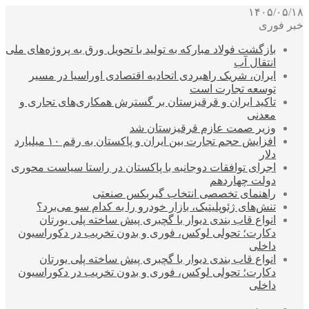
۱۴۰۵/۰۵/۱۸
خبر فوری
بازگشت فولاد مبارکه به تولید با تحویل ورق به پروژه‌های ملی
انتقال آب
ایران، شریک راهبردی اتحادیه اقتصادی اوراسیا در مسیر
توسعه تجارت است
تاکید ایران و قرقیزستان بر گسترش همکاری‌های تجاری و
معدنی
وزیر صمت عازم قرقیزستان شد
افزایش حجم تجارت بین ایران و پاکستان به رقم ۱۰ میلیارد
دلار
اجرای توافقات دوجانبه با پاکستان در راستا سیاست محوری
دولت چهاردهم
راهنمای تخصصی انتخاب گیربکس صنعتی
تنش‌های ژئوپلیتیک، بازار خودرو را به کدام سو می‌برد؟
انواع قاب بندی دیوار با گچبری پیش ساخته پلی یورتان
دکارت؛ تحولی لوکس، فوری و بدون تخریب در دکوراسیون
داخلی
انواع قاب بندی دیوار با گچبری پیش ساخته پلی یورتان
دکارت؛ تحولی لوکس، فوری و بدون تخریب در دکوراسیون
داخلی