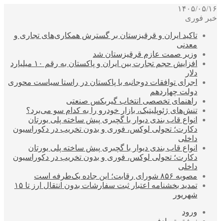
۱۴۰۵/۰۵/۱۶
خبر فوری
تاکید ایران و قرقیزستان بر گسترش همکاری‌های تجاری و
معدنی
وزیر صمت عازم قرقیزستان شد
افزایش حجم تجارت بین ایران و پاکستان به رقم ۱۰ میلیارد
دلار
اجرای توافقات دوجانبه با پاکستان در راستا سیاست محوری
دولت چهاردهم
راهنمای تخصصی انتخاب گیربکس صنعتی
تنش‌های ژئوپلیتیک، بازار خودرو را به کدام سو می‌برد؟
انواع قاب بندی دیوار با گچبری پیش ساخته پلی یورتان
دکارت؛ تحولی لوکس، فوری و بدون تخریب در دکوراسیون
داخلی
انواع قاب بندی دیوار با گچبری پیش ساخته پلی یورتان
دکارت؛ تحولی لوکس، فوری و بدون تخریب در دکوراسیون
داخلی
مصوبه ۸۵۶ شورای رقابت؛ این جاده یک‌طرفه است
تمدید بخشنامه اعتبار ثبت سفارشات بدون انتقال ارز تا ۱۵
شهریور
ورود