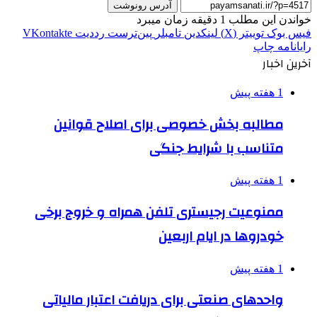
آدرس رونوشت
خواندن این مطلب 1 دقیقه زمان میبرد
فیس بوک
توییتر (X)
لینکدین
‫تامبلر
‫پین‌ترست
‫رددیت
‫VKontakte
رایانامه
چاپ
آخرین اخبار
1 هفته پیش
مطالبه بخش خصوصی برای اصلاح قوانین
متناسب با شرایط جنگی
1 هفته پیش
ممنوعیت رجیستری تلفن همراه و خروج برخی
خودروها در ایام اربعین
1 هفته پیش
واحدهای صنعتی برای دریافت اعتبار مالیاتی