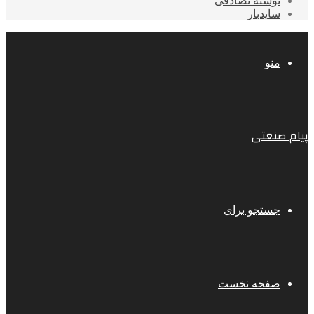
نوشته تصادفی
سایدبار
منو
پیام صنعتی
جستجو برای
صفحه نخست