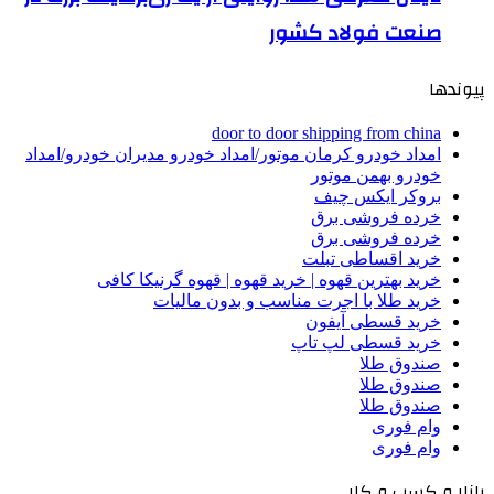
صنعت فولاد کشور
پیوندها
door to door shipping from china
امداد خودرو کرمان موتور/امداد خودرو مدیران خودرو/امداد
خودرو بهمن موتور
بروکر ایکس چیف
خرده فروشی برق
خرده فروشی برق
خرید اقساطی تبلت
خرید بهترین قهوه | خرید قهوه | قهوه گرنیکا کافی
خرید طلا با اجرت مناسب و بدون مالیات
خرید قسطی آیفون
خرید قسطی لپ تاپ
صندوق طلا
صندوق طلا
صندوق طلا
وام فوری
وام فوری
بازار و کسب و کار