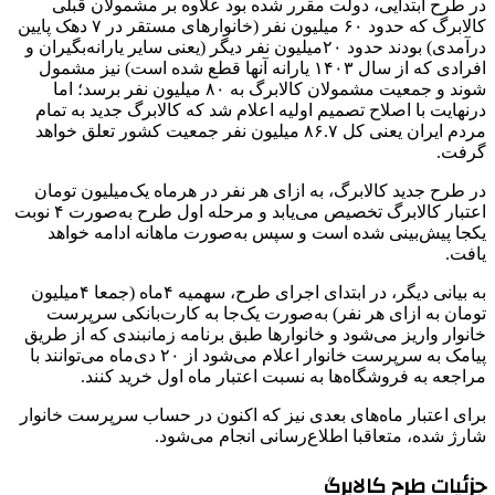
در طرح ابتدایی، دولت مقرر شده بود علاوه بر مشمولان قبلی
کالابرگ که حدود ۶۰ میلیون نفر (خانوارهای مستقر در ۷ دهک پایین
درآمدی) بودند حدود ۲۰میلیون نفر دیگر (یعنی سایر یارانه‌بگیران و
افرادی که از سال ۱۴۰۳ یارانه آنها قطع شده است) نیز مشمول
شوند و جمعیت مشمولان کالابرگ به ۸۰ میلیون نفر برسد؛ اما
درنهایت با اصلاح تصمیم اولیه اعلام شد که کالابرگ جدید به تمام
مردم ایران یعنی کل ۸۶.۷ میلیون نفر جمعیت کشور تعلق خواهد
گرفت.
در طرح جدید کالابرگ، به ازای هر نفر در هرماه یک‌میلیون تومان
اعتبار کالابرگ تخصیص می‌یابد و مرحله اول طرح به‌صورت ۴ نوبت
یکجا پیش‌بینی شده است و سپس به‌صورت ماهانه ادامه خواهد
یافت.
به بیانی دیگر، در ابتدای اجرای طرح، سهمیه ۴‌ماه (جمعا ۴میلیون
تومان به ازای هر نفر) به‌صورت یک‌جا به کارت‌بانکی سرپرست
خانوار واریز می‌شود و خانوارها طبق برنامه زمانبندی که از طریق
پیامک به سرپرست خانوار اعلام می‌شود از ۲۰ دی‌ماه می‌توانند با
مراجعه به فروشگاه‌ها به نسبت اعتبار ‌ماه اول خرید کنند.
برای اعتبار ماه‌های بعدی نیز که اکنون در حساب سرپرست خانوار
شارژ شده، متعاقبا اطلاع‌رسانی انجام می‌شود.
جزئیات طرح کالابرگ