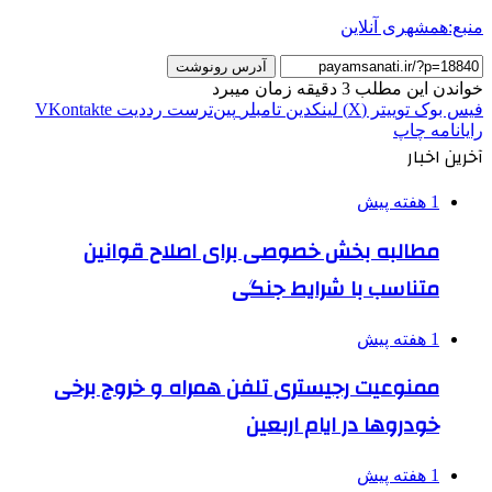
منبع:همشهری آنلاین
آدرس رونوشت
خواندن این مطلب 3 دقیقه زمان میبرد
فیس بوک
توییتر (X)
لینکدین
‫تامبلر
‫پین‌ترست
‫رددیت
‫VKontakte
رایانامه
چاپ
آخرین اخبار
1 هفته پیش
مطالبه بخش خصوصی برای اصلاح قوانین
متناسب با شرایط جنگی
1 هفته پیش
ممنوعیت رجیستری تلفن همراه و خروج برخی
خودروها در ایام اربعین
1 هفته پیش