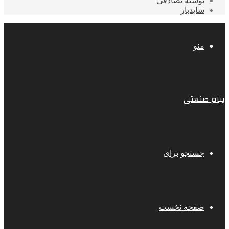
نوشته تصادفی
سایدبار
منو
پیام صنعتی
جستجو برای
صفحه نخست