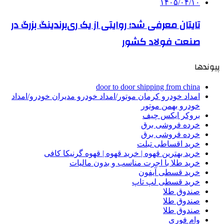
۱۴۰۵/۰۴/۱۰
تایتان معرفی شد؛ روایتی از یک ری‌برندینگ بزرگ در
صنعت فولاد کشور
پیوندها
door to door shipping from china
امداد خودرو کرمان موتور/امداد خودرو مدیران خودرو/امداد
خودرو بهمن موتور
بروکر ایکس چیف
خرده فروشی برق
خرده فروشی برق
خرید اقساطی تبلت
خرید بهترین قهوه | خرید قهوه | قهوه گرنیکا کافی
خرید طلا با اجرت مناسب و بدون مالیات
خرید قسطی آیفون
خرید قسطی لپ تاپ
صندوق طلا
صندوق طلا
صندوق طلا
وام فوری