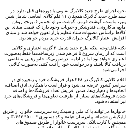
نحوه اجرای طرح جدید کالابرگ تفاوتی با دوره‌های قبل ندارد. در
سبد طرح جدید کالابرگ همچنان ۱۱ قلم کالای اساسی شامل شیر،
پنیر، ماست، گوشت قرمز، گوشت مرغ، تخم‌مرغ، برنج، روغن
مایع، ماکارونی، قندوشکر و حبوبات وجود دارد که قیمت مبنای این
کالاها براساس مصوبات ستاد تنظیم بازار تعیین خواهد شد و مبنای
افزایش اعتبار کالابرگ جبران قدرت خرید مردم خواهد بود.
نکته قابل‌توجه اینکه طرح جدید شامل ۲ گزینه اعتباری و کالایی
است که از زمان شروع تا فراهم شدن زیرساخت‌ها فقط به‌صورت
اعتباری خواهد بود اما در ادامه، درصورتی‌که خانوارهایی متقاضی
دریافت کالا باشند و درخواست خود را ثبت کنند، به‌صورت کالایی
اجرا می‌شود.
اقلام کالایی کالابرگ در ۲۶۸ هزار فروشگاه خرد و زنجیره‌ای در
سراسر کشور عرضه می‌شود و قرار است با همکاری اتاق اصناف،
اتحادیه‌ها و دهیاری‌ها، ضمن افزایش تعداد فروشگاه‌ها و اضافه
شدن فروشگاه‌های سیار، از ظرفیت تعاونی‌ها و فروشگاه‌های خرد
نیز استفاده شود.
خانوارها می‌توانند با کد ملی و سیمکارت سرپرست خانوار، از طریق
اپلیکیشن «شما»، پیام‌رسان «بله» و کد دستوری * ۵۰۰* ۱۴۶۳# و
همچنین با کارت‌بانکی سرپرست خانوار از طریق صندوق‌های
فروشگاهی، مانده اعتبار کالابرگ را استعلام کنند.