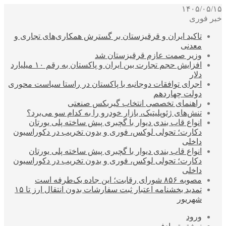
۱۴۰۵/۰۵/۱۵
خبر فوری
تاکید ایران و قرقیزستان بر گسترش همکاری‌های تجاری و
معدنی
وزیر صمت عازم قرقیزستان شد
افزایش حجم تجارت بین ایران و پاکستان به رقم ۱۰ میلیارد
دلار
اجرای توافقات دوجانبه با پاکستان در راستا سیاست محوری
دولت چهاردهم
راهنمای تخصصی انتخاب گیربکس صنعتی
تنش‌های ژئوپلیتیک، بازار خودرو را به کدام سو می‌برد؟
انواع قاب بندی دیوار با گچبری پیش ساخته پلی یورتان
دکارت؛ تحولی لوکس، فوری و بدون تخریب در دکوراسیون
داخلی
انواع قاب بندی دیوار با گچبری پیش ساخته پلی یورتان
دکارت؛ تحولی لوکس، فوری و بدون تخریب در دکوراسیون
داخلی
مصوبه ۸۵۶ شورای رقابت؛ این جاده یک‌طرفه است
تمدید بخشنامه اعتبار ثبت سفارشات بدون انتقال ارز تا ۱۵
شهریور
ورود