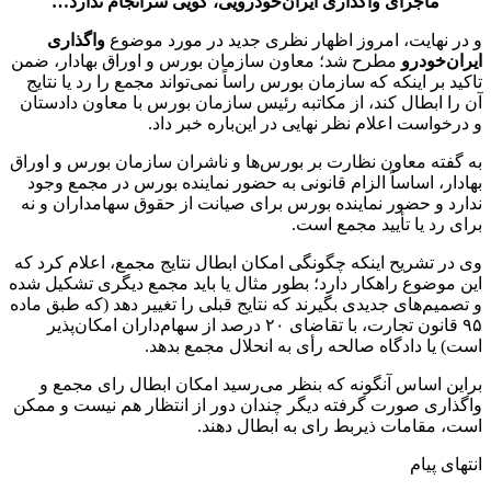
ماجرای واگذاری ایران‌خودرویی، گویی سرانجام ندارد…
و در نهایت، امروز اظهار نظری جدید در مورد موضوع
واگذاری
ایران‌خودرو
مطرح شد؛ معاون سازمان بورس و اوراق بهادار، ضمن
تاکید بر اینکه که سازمان بورس راساً نمی‌تواند مجمع را رد یا نتایج
آن را ابطال کند، از مکاتبه رئیس سازمان بورس با معاون دادستان
و درخواست اعلام نظر نهایی در این‌باره خبر داد.
به گفته معاون نظارت بر بورس‌ها و ناشران سازمان بورس و اوراق
بهادار، اساساً الزام قانونی به حضور نماینده بورس در مجمع وجود
ندارد و حضور نماینده بورس برای صیانت از حقوق سهامداران و نه
برای رد یا تأیید مجمع است.
وی در تشریح اینکه چگونگی امکان‌ ابطال نتایج مجمع، اعلام کرد که
این موضوع راهکار دارد؛ بطور مثال یا باید مجمع دیگری تشکیل شده
و تصمیم‌های جدیدی بگیرند که نتایج قبلی را تغییر دهد (که طبق ماده
۹۵ قانون تجارت، با تقاضای ۲۰ درصد از سهام‌داران امکان‌پذیر
است) یا دادگاه صالحه رأی به انحلال مجمع بدهد.
براین اساس آنگونه که بنظر می‌رسید امکان ابطال‌ رای مجمع و
واگذاری صورت گرفته دیگر چندان دور از انتظار هم نیست و ممکن
است، مقامات ذیربط رای به ابطال دهند.
انتهای پیام