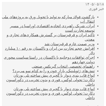
۱۴۰۵/۰۵/۱۸
خبر فوری
بازگشت فولاد مبارکه به تولید با تحویل ورق به پروژه‌های ملی
انتقال آب
ایران، شریک راهبردی اتحادیه اقتصادی اوراسیا در مسیر
توسعه تجارت است
تاکید ایران و قرقیزستان بر گسترش همکاری‌های تجاری و
معدنی
وزیر صمت عازم قرقیزستان شد
افزایش حجم تجارت بین ایران و پاکستان به رقم ۱۰ میلیارد
دلار
اجرای توافقات دوجانبه با پاکستان در راستا سیاست محوری
دولت چهاردهم
راهنمای تخصصی انتخاب گیربکس صنعتی
تنش‌های ژئوپلیتیک، بازار خودرو را به کدام سو می‌برد؟
انواع قاب بندی دیوار با گچبری پیش ساخته پلی یورتان
دکارت؛ تحولی لوکس، فوری و بدون تخریب در دکوراسیون
داخلی
انواع قاب بندی دیوار با گچبری پیش ساخته پلی یورتان
دکارت؛ تحولی لوکس، فوری و بدون تخریب در دکوراسیون
داخلی