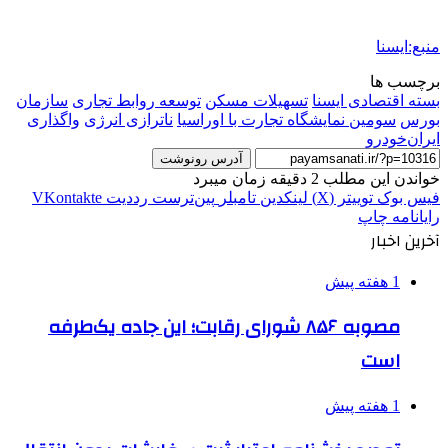
منبع:ایسنا
برچسب ها
بسته اقتصادی ایسنا
تسهیلات مسکن
توسعه روابط تجاری
سازمان
بورس
سومین نمایشگاه تجارت با اوراسیا
ناترازی انرژی
واگذاری
ایران‌خودرو
آدرس رونوشت
خواندن این مطلب 2 دقیقه زمان میبرد
فیس بوک
توییتر (X)
لینکدین
‫تامبلر
‫پین‌ترست
‫رددیت
‫VKontakte
رایانامه
چاپ
آخرین اخبار
1 هفته پیش
مصوبه ۸۵۶ شورای رقابت؛ این جاده یک‌طرفه
است
1 هفته پیش