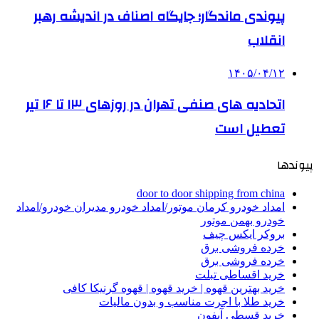
پیوندی ماندگار؛ جایگاه اصناف در اندیشه رهبر
انقلاب
۱۴۰۵/۰۴/۱۲
اتحادیه های صنفی تهران در روزهای ۱۳ تا ۱۶ تیر
تعطیل است
پیوندها
door to door shipping from china
امداد خودرو کرمان موتور/امداد خودرو مدیران خودرو/امداد
خودرو بهمن موتور
بروکر ایکس چیف
خرده فروشی برق
خرده فروشی برق
خرید اقساطی تبلت
خرید بهترین قهوه | خرید قهوه | قهوه گرنیکا کافی
خرید طلا با اجرت مناسب و بدون مالیات
خرید قسطی آیفون