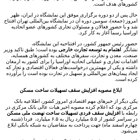
کشورهای هدف است.
حال پس از دو دوره برگزاری موفق این نمایشگاه در ایران، ظهر
امروز (جمعه)، سومین دوره آن در نمایشگاه بین‌المللی تهران افتتاح
شد و با حضور فعالان و مسئولان تجاری کشورهای عضو اتحادیه
اوراسیا رسماً آغاز به کار کرد.
حضور رئیس جمهور کشور، در افتتاحیه این نمایشگاه،
نشانگر
اهتمام به توسعه تجارت خارجی
بوده است؛ طبق تاکید وزیر
صنعت، معدن و تجارت، سفرهای مختلف به کشورهای همسایه،
اقدامات تجاری و عملیاتی اتحادیه اوراسیا را برای کشور به ارمغان
داشته و یکی از مهمترین درخواست‌های فعالان اقتصادی و تجار که
ایجاد پیمان‌های بین‌المللی و تسهیل در تجارت بوده است را برآورده
کرده‌ است.
ابلاغ مصوبه افزایش سقف تسهیلات ساخت مسکن
یکی دیگر از خبرهای مهم اقتصادی امروز کشور، اطلاعیه بانک
مرکزی بود که اعلام کرده مصوبه اخیر هیات عالی بانک مرکزی در
رابطه با
افزایش سقف فردی تسهیلات ساخت نهضت ملی مسکن
در سراسر کشور از ۵.۵ میلیارد ریال به ۶.۵ میلیارد، فردا (شنبه
چهارم اسفند ماه) جهت پرداخت به متقاضیان به شبکه بانکی ابلاغ
می‌شود.