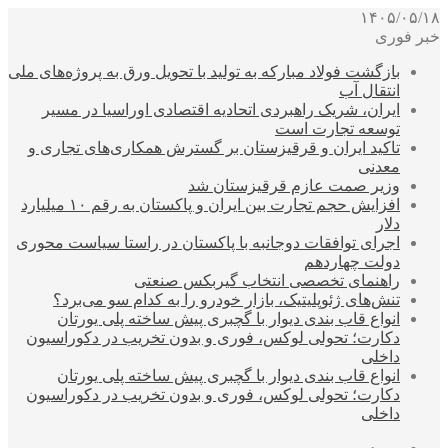
۱۴۰۵/۰۵/۱۸
خبر فوری
بازگشت فولاد مبارکه به تولید با تحویل ورق به پروژه‌های ملی
انتقال آب
ایران، شریک راهبردی اتحادیه اقتصادی اوراسیا در مسیر
توسعه تجارت است
تاکید ایران و قرقیزستان بر گسترش همکاری‌های تجاری و
معدنی
وزیر صمت عازم قرقیزستان شد
افزایش حجم تجارت بین ایران و پاکستان به رقم ۱۰ میلیارد
دلار
اجرای توافقات دوجانبه با پاکستان در راستا سیاست محوری
دولت چهاردهم
راهنمای تخصصی انتخاب گیربکس صنعتی
تنش‌های ژئوپلیتیک، بازار خودرو را به کدام سو می‌برد؟
انواع قاب بندی دیوار با گچبری پیش ساخته پلی یورتان
دکارت؛ تحولی لوکس، فوری و بدون تخریب در دکوراسیون
داخلی
انواع قاب بندی دیوار با گچبری پیش ساخته پلی یورتان
دکارت؛ تحولی لوکس، فوری و بدون تخریب در دکوراسیون
داخلی