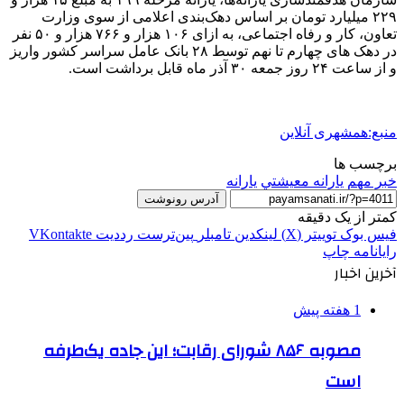
۲۲۹ میلیارد تومان بر اساس دهک‌بندی اعلامی از سوی وزارت
تعاون، کار و رفاه اجتماعی، به ازای ۱۰۶ هزار و ۷۶۶ هزار و ۵۰ نفر
در دهک های چهارم تا نهم توسط ۲۸ بانک عامل سراسر کشور واریز
و از ساعت ۲۴ روز جمعه ۳۰ آذر ماه قابل برداشت است.
منبع:همشهری آنلاین
برچسب ها
خبر مهم
يارانه معيشتي
یارانه
آدرس رونوشت
کمتر از یک دقیقه
فیس بوک
توییتر (X)
لینکدین
‫تامبلر
‫پین‌ترست
‫رددیت
‫VKontakte
رایانامه
چاپ
آخرین اخبار
1 هفته پیش
مصوبه ۸۵۶ شورای رقابت؛ این جاده یک‌طرفه
است