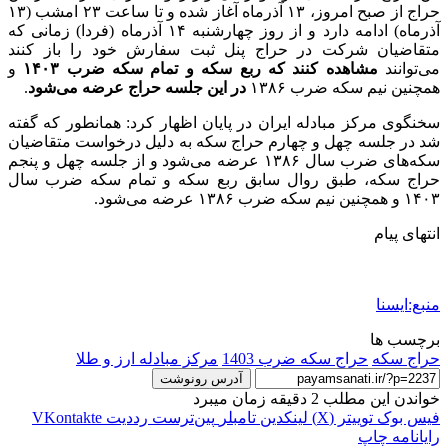
حراج از صبح امروز، ۱۳ آذرماه آغاز شده و تا ساعت ۲۳ امشب (۱۳
آذرماه) ادامه دارد و از روز چهارشنبه ۱۴ آذرماه (فردا) زمانی که
متقاضیان شرکت در حراج پنل ثبت سفارش خود را باز کنند
می‌توانند
مشاهده کنند که ربع سکه و تمام سکه ضرب ۱۴۰۳
و
همچنین نیم سکه ضرب ۱۳۸۶
در این جلسه حراج عرضه می‌شود
.
سخنگوی مرکز مبادله ایران در پایان اظهار کرد: همانطور که گفته
شد در جلسه چهل و چهارم حراج سکه به دلیل درخواست متقاضیان
سکه‌های ضرب سال ۱۳۸۶ عرضه می‌شود و از جلسه چهل و پنجم
حراج سکه، طبق روال سابق ربع سکه و تمام سکه ضرب سال
۱۴۰۳ و همچنین نیم سکه ضرب ۱۳۸۶ عرضه می‌شود.
انتهای پیام
منبع:ایسنا
برچسب ها
حراج سکه
حراج سکه ضرب 1403
مرکز مبادله ارز و طلا
آدرس رونوشت
خواندن این مطلب 2 دقیقه زمان میبرد
فیس بوک
توییتر (X)
لینکدین
‫تامبلر
‫پین‌ترست
‫رددیت
‫VKontakte
رایانامه
چاپ