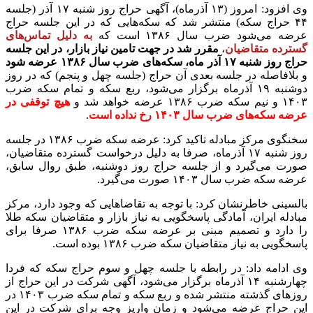
وی افزود: امروز (۱۳ آذرماه)، آگهی حراج روز شنبه ۱۷ آذر (جلسه
۴۴ حراج سکه) منتشر شد که سکه‌هایی که در این جلسه حراج
عرضه می‌شود ضرب سال ۱۳۸۶ است که
به دلیل تماس‌های
گسترده متقاضیان
،
مقرر شد در جهت تامین نیاز بازار، در این جلسه
حراج روز شنبه ۱۷ آذر ماه، سکه‌های ضرب سال ۱۳۸۶ عرضه شود
و بلافاصله در جلسه بعدی آن حراج (جلسه چهل و پنجم) که در روز
دوشنبه ۱۹ آذرماه برگزار می‌شود، ربع سکه و تمام سکه ضرب
۱۴۰۳ و نیم سکه ضرب ۱۳۸۶ عرضه خواهد شد و
هیچ توقفی در
عرضه سکه‌های ضرب سال ۱۴۰۳ رخ نداده است
.
سخنگوی مرکز مبادله تاکید کرد: عرضه سکه ضرب ۱۳۸۶ در جلسه
روز شنبه ۱۷ آذرماه، صرفا به دلیل درخواست گسترده متقاضیان،
صورت می‌گیرد و از جلسه حراج روز دوشنبه، طبق روال سابق،
عرضه سکه ضرب سال ۱۴۰۳ صورت می‌گیرد.
بالسینی خاطرنشان کرد: با توجه به تقاضاهایی که وجود دارد، مرکز
مبادله ایران، آمادگی پاسخگویی به نیاز بازار و متقاضیان سکه طلا
را دارد و تصمیم مبنی بر عرضه سکه ضرب ۱۳۸۶ صرفا برای
پاسخگویی به نیاز متقاضیان سکه ضرب ۱۳۸۶ بوده است.
وی ادامه داد: در رابطه با جلسه چهل و سوم حراج سکه که فردا
چهارشنبه ۱۴ آذرماه برگزار می‌شود، آگهی شرکت در این حراج از
روزهای گذشته منتشر شده و ربع سکه و تمام سکه ضرب ۱۴۰۳ در
این حراج عرضه می‌شود و زمان واریز وجه برای شرکت در این