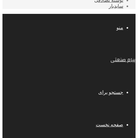
نوشته تصادفی
سایدبار
منو
پیام صنعتی
جستجو برای
صفحه نخست