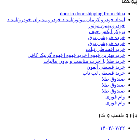
پیوندها
door to door shipping from china
امداد خودرو کرمان موتور/امداد خودرو مدیران خودرو/امداد
خودرو بهمن موتور
بروکر ایکس چیف
خرده فروشی برق
خرده فروشی برق
خرید اقساطی تبلت
خرید بهترین قهوه | خرید قهوه | قهوه گرنیکا کافی
خرید طلا با اجرت مناسب و بدون مالیات
خرید قسطی آیفون
خرید قسطی لپ تاپ
صندوق طلا
صندوق طلا
صندوق طلا
وام فوری
وام فوری
بازار و کسب و کار
۱۴۰۴/۰۷/۲۲