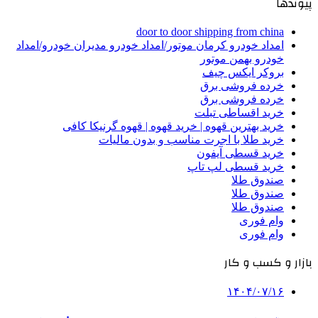
پیوندها
door to door shipping from china
امداد خودرو کرمان موتور/امداد خودرو مدیران خودرو/امداد
خودرو بهمن موتور
بروکر ایکس چیف
خرده فروشی برق
خرده فروشی برق
خرید اقساطی تبلت
خرید بهترین قهوه | خرید قهوه | قهوه گرنیکا کافی
خرید طلا با اجرت مناسب و بدون مالیات
خرید قسطی آیفون
خرید قسطی لپ تاپ
صندوق طلا
صندوق طلا
صندوق طلا
وام فوری
وام فوری
بازار و کسب و کار
۱۴۰۴/۰۷/۱۶