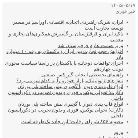
۱۴۰۵/۰۵/۱۷
خبر فوری
ایران، شریک راهبردی اتحادیه اقتصادی اوراسیا در مسیر
توسعه تجارت است
تاکید ایران و قرقیزستان بر گسترش همکاری‌های تجاری و
معدنی
وزیر صمت عازم قرقیزستان شد
افزایش حجم تجارت بین ایران و پاکستان به رقم ۱۰ میلیارد
دلار
اجرای توافقات دوجانبه با پاکستان در راستا سیاست محوری
دولت چهاردهم
راهنمای تخصصی انتخاب گیربکس صنعتی
تنش‌های ژئوپلیتیک، بازار خودرو را به کدام سو می‌برد؟
انواع قاب بندی دیوار با گچبری پیش ساخته پلی یورتان
دکارت؛ تحولی لوکس، فوری و بدون تخریب در دکوراسیون
داخلی
انواع قاب بندی دیوار با گچبری پیش ساخته پلی یورتان
دکارت؛ تحولی لوکس، فوری و بدون تخریب در دکوراسیون
داخلی
مصوبه ۸۵۶ شورای رقابت؛ این جاده یک‌طرفه است
ورود