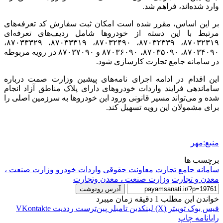
وارد شده‌اند، فراهم شد.
بر این اساس، مقرر شده است امکان ثبت سفارش کد تعرفه‌های
مرتبط با این دسته از خودروها شامل ردیف‌های تعرفه‌ای
۸۷۰۳۲۳۱۹، ۸۷۰۳۲۳۳۹، ۸۷۰۳۲۴۹۰، ۸۷۰۳۳۳۱۹، ۸۷۰۳۳۳۲۹،
۸۷۰۳۴۰۹۰، ۸۷۰۳۵۰۹۰، ۸۷۰۳۶۰۹۰ و ۸۷۰۳۷۰۹۰ در رویه مربوطه
در سامانه جامع تجارت کارسازی شود.
این اقدام در ادامه اجرای نامه‌های پیشین وزارت صمت درباره
ساماندهی فرایند واردات خودروهای دارای پلاک مناطق آزاد انجام
شده و می‌تواند مسیر قانونی ورود این خودروها به سرزمین اصلی را
برای مشمولان این رویه تسهیل کند.
منبع:مهر
برچسب ها
سامانه جامع تجارت
معاونت حقوقی
واردات خودرو
وزارت صنعت ،
معدن و تجارت
وزارت صنعت ، معدن وتجارت
آدرس رونوشت
خواندن این مطلب 1 دقیقه زمان میبرد
فیس بوک
توییتر (X)
لینکدین
‫تامبلر
‫پین‌ترست
‫رددیت
‫VKontakte
رایانامه
چاپ