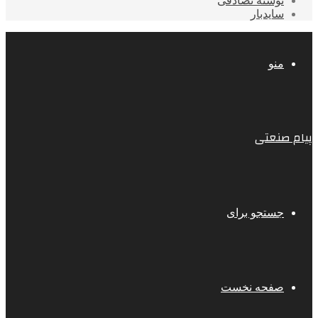
نوشته تصادفی
سایدبار
منو
پیام صنعتی
جستجو برای
صفحه نخست