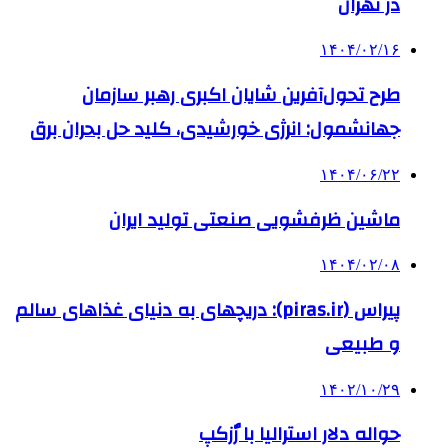
در تهران
۱۴۰۴/۰۲/۱۶
طرح تحول‌آفرین شایان اکبری رهبر سازمان
جهانشمول: انرژی خورشیدی، کلید حل بحران برق
۱۴۰۴/۰۶/۲۲
ماشین ظرفشویی صنعتی تولید ایران
۱۴۰۴/۰۲/۰۸
پیراس (piras.ir): دریچهای به دنیای غذاهای سالم
و طبیعی
۱۴۰۲/۱۰/۲۹
حواله دلار استرالیا با رٌزکپ