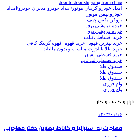
door to door shipping from china
امداد خودرو کرمان موتور/امداد خودرو مدیران خودرو/امداد
خودرو بهمن موتور
بروکر ایکس چیف
خرده فروشی برق
خرده فروشی برق
خرید اقساطی تبلت
خرید بهترین قهوه | خرید قهوه | قهوه گرنیکا کافی
خرید طلا با اجرت مناسب و بدون مالیات
خرید قسطی آیفون
خرید قسطی لپ تاپ
صندوق طلا
صندوق طلا
صندوق طلا
وام فوری
وام فوری
بازار و کسب و کار
۱۴۰۴/۰۱/۱۶
مهاجرت به استرالیا و کانادا، بهترین دفتر مهاجرتی