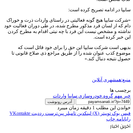
سایپا در ادامه تصریح کرده است:
«شرکت سایپا هیچ گونه فعالیتی در راستای واردات ذرت و خوراک
دام که از لسان فرد مذکور مطرح شده، در طی دوران فعالیت خود
نداشته و مشخص نیست این فرد با چه نیتی اقدام به مطرح کردن
این خبر کرده است.
بدیهی است شرکت سایپا این حق را برای خود قائل است که
موضوع کذب عنوان شده را از طریق مراجع ذی صلاح قانونی تا
حصول نتیجه دنبال کند.»
منبع:همشهری آنلاین
برچسب ها
خبر مهم
گروه خودروسازی سایپا
واردات
آدرس رونوشت
خواندن این مطلب 1 دقیقه زمان میبرد
فیس بوک
توییتر (X)
لینکدین
‫تامبلر
‫پین‌ترست
‫رددیت
‫VKontakte
رایانامه
چاپ
آخرین اخبار