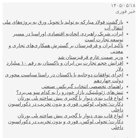
۱۴۰۵/۰۵/۱۸
خبر فوری
بازگشت فولاد مبارکه به تولید با تحویل ورق به پروژه‌های ملی
انتقال آب
ایران، شریک راهبردی اتحادیه اقتصادی اوراسیا در مسیر
توسعه تجارت است
تاکید ایران و قرقیزستان بر گسترش همکاری‌های تجاری و
معدنی
وزیر صمت عازم قرقیزستان شد
افزایش حجم تجارت بین ایران و پاکستان به رقم ۱۰ میلیارد
دلار
اجرای توافقات دوجانبه با پاکستان در راستا سیاست محوری
دولت چهاردهم
راهنمای تخصصی انتخاب گیربکس صنعتی
تنش‌های ژئوپلیتیک، بازار خودرو را به کدام سو می‌برد؟
انواع قاب بندی دیوار با گچبری پیش ساخته پلی یورتان
دکارت؛ تحولی لوکس، فوری و بدون تخریب در دکوراسیون
داخلی
انواع قاب بندی دیوار با گچبری پیش ساخته پلی یورتان
دکارت؛ تحولی لوکس، فوری و بدون تخریب در دکوراسیون
داخلی