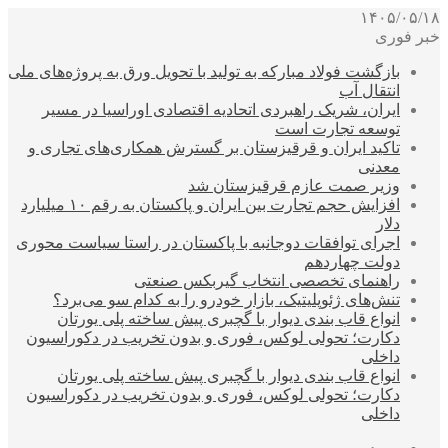
۱۴۰۵/۰۵/۱۸
خبر فوری
بازگشت فولاد مبارکه به تولید با تحویل ورق به پروژه‌های ملی
انتقال آب
ایران، شریک راهبردی اتحادیه اقتصادی اوراسیا در مسیر
توسعه تجارت است
تاکید ایران و قرقیزستان بر گسترش همکاری‌های تجاری و
معدنی
وزیر صمت عازم قرقیزستان شد
افزایش حجم تجارت بین ایران و پاکستان به رقم ۱۰ میلیارد
دلار
اجرای توافقات دوجانبه با پاکستان در راستا سیاست محوری
دولت چهاردهم
راهنمای تخصصی انتخاب گیربکس صنعتی
تنش‌های ژئوپلیتیک، بازار خودرو را به کدام سو می‌برد؟
انواع قاب بندی دیوار با گچبری پیش ساخته پلی یورتان
دکارت؛ تحولی لوکس، فوری و بدون تخریب در دکوراسیون
داخلی
انواع قاب بندی دیوار با گچبری پیش ساخته پلی یورتان
دکارت؛ تحولی لوکس، فوری و بدون تخریب در دکوراسیون
داخلی