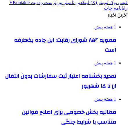
فیس بوک
توییتر (X)
لینکدین
‫تامبلر
‫پین‌ترست
‫رددیت
‫VKontakte
رایانامه
چاپ
آخرین اخبار
1 هفته پیش
مصوبه ۸۵۶ شورای رقابت؛ این جاده یک‌طرفه
است
1 هفته پیش
تمدید بخشنامه اعتبار ثبت سفارشات بدون انتقال
ارز تا ۱۵ شهریور
1 هفته پیش
مطالبه بخش خصوصی برای اصلاح قوانین
متناسب با شرایط جنگی