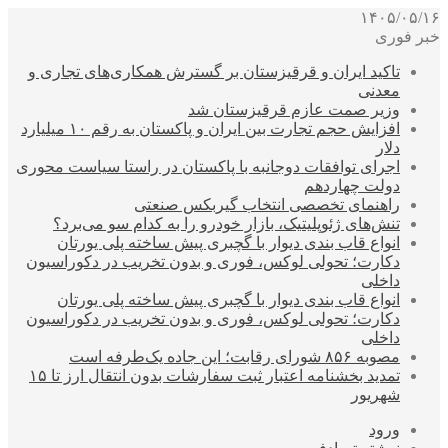
۱۴۰۵/۰۵/۱۶
خبر فوری
تاکید ایران و قرقیزستان بر گسترش همکاری‌های تجاری و
معدنی
وزیر صمت عازم قرقیزستان شد
افزایش حجم تجارت بین ایران و پاکستان به رقم ۱۰ میلیارد
دلار
اجرای توافقات دوجانبه با پاکستان در راستا سیاست محوری
دولت چهاردهم
راهنمای تخصصی انتخاب گیربکس صنعتی
تنش‌های ژئوپلیتیک، بازار خودرو را به کدام سو می‌برد؟
انواع قاب بندی دیوار با گچبری پیش ساخته پلی یورتان
دکارت؛ تحولی لوکس، فوری و بدون تخریب در دکوراسیون
داخلی
انواع قاب بندی دیوار با گچبری پیش ساخته پلی یورتان
دکارت؛ تحولی لوکس، فوری و بدون تخریب در دکوراسیون
داخلی
مصوبه ۸۵۶ شورای رقابت؛ این جاده یک‌طرفه است
تمدید بخشنامه اعتبار ثبت سفارشات بدون انتقال ارز تا ۱۵
شهریور
ورود