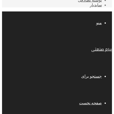
نوشته تصادفی
سایدبار
منو
پیام صنعتی
جستجو برای
صفحه نخست