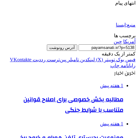
انتهای پیام
منبع:ایسنا
برچسب ها
آمريكا
چین
آدرس رونوشت
کمتر از یک دقیقه
فیس بوک
توییتر (X)
لینکدین
‫تامبلر
‫پین‌ترست
‫رددیت
‫VKontakte
رایانامه
چاپ
آخرین اخبار
1 هفته پیش
مطالبه بخش خصوصی برای اصلاح قوانین
متناسب با شرایط جنگی
1 هفته پیش
ممنوعیت رجیستری تلفن همراه و خروج برخی