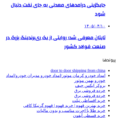
جایگزینی درآمدهای معدنی به جای نفت دنبال
شود
۱۴۰۵/۰۴/۱۰
تایتان معرفی شد؛ روایتی از یک ری‌برندینگ بزرگ در
صنعت فولاد کشور
پیوندها
door to door shipping from china
امداد خودرو کرمان موتور/امداد خودرو مدیران خودرو/امداد
خودرو بهمن موتور
بروکر ایکس چیف
خرده فروشی برق
خرده فروشی برق
خرید اقساطی تبلت
خرید بهترین قهوه | خرید قهوه | قهوه گرنیکا کافی
خرید طلا با اجرت مناسب و بدون مالیات
خرید قسطی آیفون