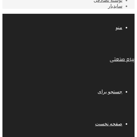
نوشته تصادفی
سایدبار
منو
پیام صنعتی
جستجو برای
صفحه نخست