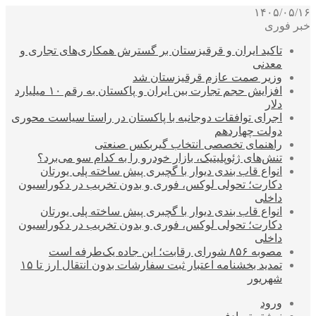
۱۴۰۵/۰۵/۱۶
خبر فوری
تاکید ایران و قرقیزستان بر گسترش همکاری‌های تجاری و
معدنی
وزیر صمت عازم قرقیزستان شد
افزایش حجم تجارت بین ایران و پاکستان به رقم ۱۰ میلیارد
دلار
اجرای توافقات دوجانبه با پاکستان در راستا سیاست محوری
دولت چهاردهم
راهنمای تخصصی انتخاب گیربکس صنعتی
تنش‌های ژئوپلیتیک، بازار خودرو را به کدام سو می‌برد؟
انواع قاب بندی دیوار با گچبری پیش ساخته پلی یورتان
دکارت؛ تحولی لوکس، فوری و بدون تخریب در دکوراسیون
داخلی
انواع قاب بندی دیوار با گچبری پیش ساخته پلی یورتان
دکارت؛ تحولی لوکس، فوری و بدون تخریب در دکوراسیون
داخلی
مصوبه ۸۵۶ شورای رقابت؛ این جاده یک‌طرفه است
تمدید بخشنامه اعتبار ثبت سفارشات بدون انتقال ارز تا ۱۵
شهریور
ورود