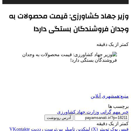
وزیر جهاد کشاورزی: قیمت محصولات به
وجدان فروشندگان بستگی دارد!
کمتر از یک دقیقه
منبع:همشهری آنلاین
برچسب ها
خبر مهم
گرانی
وزارت جهاد کشاورزی
آدرس رونوشت
کمتر از یک دقیقه
فیس بوک
توییتر (X)
لینکدین
‫تامبلر
‫پین‌ترست
‫رددیت
‫VKontakte