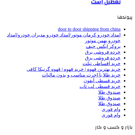
تعطیل است
پیوندها
door to door shipping from china
امداد خودرو کرمان موتور/امداد خودرو مدیران خودرو/امداد
خودرو بهمن موتور
بروکر ایکس چیف
خرده فروشی برق
خرده فروشی برق
خرید اقساطی تبلت
خرید بهترین قهوه | خرید قهوه | قهوه گرنیکا کافی
خرید طلا با اجرت مناسب و بدون مالیات
خرید قسطی آیفون
خرید قسطی لپ تاپ
صندوق طلا
صندوق طلا
صندوق طلا
وام فوری
وام فوری
بازار و کسب و کار