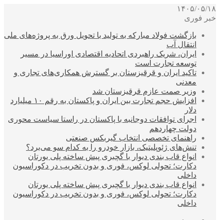
۱۴۰۵/۰۵/۱۸
خبر فوری
بازگشت فولاد مبارکه به تولید با تحویل ورق به پروژه‌های ملی
انتقال آب
ایران، شریک راهبردی اتحادیه اقتصادی اوراسیا در مسیر
توسعه تجارت است
تاکید ایران و قرقیزستان بر گسترش همکاری‌های تجاری و
معدنی
وزیر صمت عازم قرقیزستان شد
افزایش حجم تجارت بین ایران و پاکستان به رقم ۱۰ میلیارد
دلار
اجرای توافقات دوجانبه با پاکستان در راستا سیاست محوری
دولت چهاردهم
راهنمای تخصصی انتخاب گیربکس صنعتی
تنش‌های ژئوپلیتیک، بازار خودرو را به کدام سو می‌برد؟
انواع قاب بندی دیوار با گچبری پیش ساخته پلی یورتان
دکارت؛ تحولی لوکس، فوری و بدون تخریب در دکوراسیون
داخلی
انواع قاب بندی دیوار با گچبری پیش ساخته پلی یورتان
دکارت؛ تحولی لوکس، فوری و بدون تخریب در دکوراسیون
داخلی