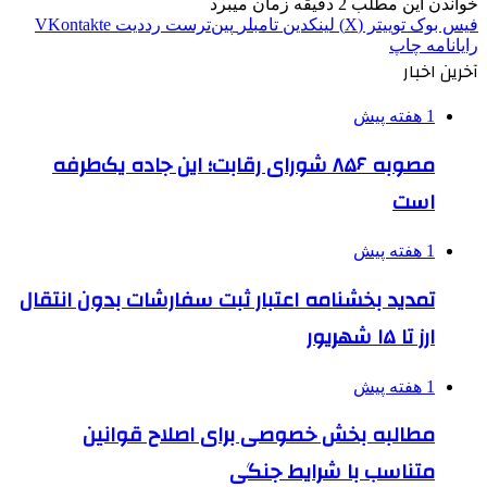
خواندن این مطلب 2 دقیقه زمان میبرد
فیس بوک
توییتر (X)
لینکدین
‫تامبلر
‫پین‌ترست
‫رددیت
‫VKontakte
رایانامه
چاپ
آخرین اخبار
1 هفته پیش
مصوبه ۸۵۶ شورای رقابت؛ این جاده یک‌طرفه
است
1 هفته پیش
تمدید بخشنامه اعتبار ثبت سفارشات بدون انتقال
ارز تا ۱۵ شهریور
1 هفته پیش
مطالبه بخش خصوصی برای اصلاح قوانین
متناسب با شرایط جنگی