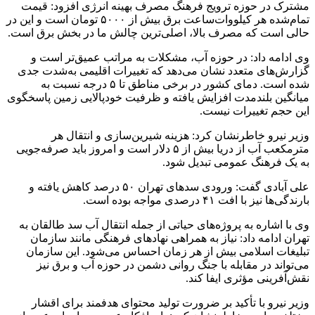
مشترک در حوزه ترویج فرهنگ مصرف بهینه انرژی افزود: قیمت
تمام‌شده هر کیلووات‌ساعت برق بیش از ۵۰۰۰ تومان است و این در
حالی است که مصرف بالا، اصلی‌ترین چالش ما در بخش برق است.
وی ادامه داد: در حوزه آب، مشکلات به مراتب عمیق‌تر است و
گزارش‌های متعدد نشان می‌دهد که تغییرات اقلیمی به‌شدت جدی
شده است. دمای کشور در برخی مناطق تا ۵ درجه نسبت به
میانگین بلندمدت افزایش یافته و ظرفیت خودپالایی زمین پاسخگوی
این حجم تغییرات نیست.
وزیر نیرو خاطرنشان کرد: هزینه شیرین‌سازی و انتقال هر
مترمکعب آب از دریا بیش از ۵ دلار است و امروز باید صرفه‌جویی
به یک فرهنگ عمومی تبدیل شود.
علی آبادی گفت: ورودی سدهای تهران ۵۰ درصد کاهش یافته و
بارندگی‌ها نیز با افت ۴۱ درصدی مواجه بوده است.
وی با اشاره به پروژه‌های حیاتی از جمله انتقال آب سد طالقان به
تهران ادامه داد: نیاز به همراهی نهادهای فرهنگی مانند سازمان
تبلیغات اسلامی بیش از هر زمان احساس می‌شود. این سازمان
می‌تواند در مقابله با جنگ روانی دشمن در حوزه آب و برق نیز
نقش‌آفرینی مؤثری ایفا کند.
وزیر نیرو با تأکید بر ضرورت تولید محتوای هدفمند برای اقشار