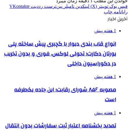
خواندن این مطلب 1 دقیقه زمان میبرد
فیس بوک
توییتر (X)
لینکدین
‫تامبلر
‫پین‌ترست
‫رددیت
‫VKontakte
رایانامه
چاپ
آخرین اخبار
1 هفته پیش
انواع قاب بندی دیوار با گچبری پیش ساخته پلی
یورتان دکارت؛ تحولی لوکس، فوری و بدون تخریب
در دکوراسیون داخلی
1 هفته پیش
مصوبه ۸۵۶ شورای رقابت؛ این جاده یک‌طرفه
است
1 هفته پیش
تمدید بخشنامه اعتبار ثبت سفارشات بدون انتقال