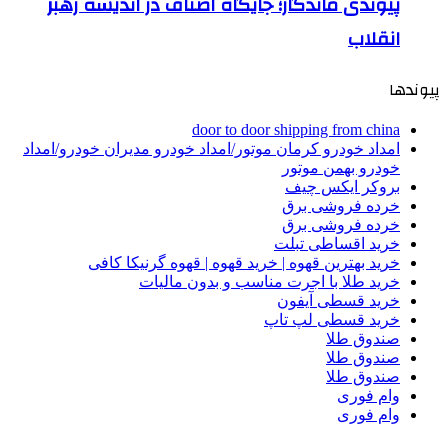
پیوندی ماندگار؛ جایگاه اصناف در اندیشه رهبر
انقلاب
پیوندها
door to door shipping from china
امداد خودرو کرمان موتور/امداد خودرو مدیران خودرو/امداد
خودرو بهمن موتور
بروکر ایکس چیف
خرده فروشی برق
خرده فروشی برق
خرید اقساطی تبلت
خرید بهترین قهوه | خرید قهوه | قهوه گرنیکا کافی
خرید طلا با اجرت مناسب و بدون مالیات
خرید قسطی آیفون
خرید قسطی لپ تاپ
صندوق طلا
صندوق طلا
صندوق طلا
وام فوری
وام فوری