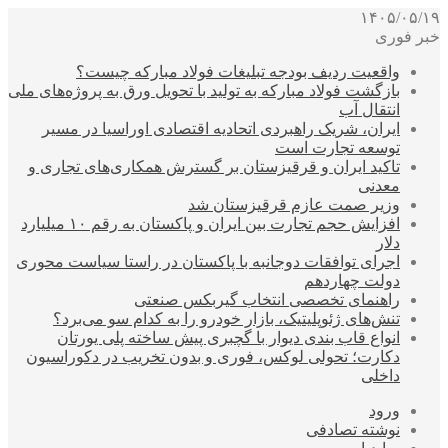
۱۴۰۵/۰۵/۱۹
خبر فوری
واقعیت ردیف بودجه تبلیغات فولاد مبارکه چیست؟
بازگشت فولاد مبارکه به تولید با تحویل ورق به پروژه‌های ملی
انتقال آب
ایران، شریک راهبردی اتحادیه اقتصادی اوراسیا در مسیر
توسعه تجارت است
تاکید ایران و قرقیزستان بر گسترش همکاری‌های تجاری و
معدنی
وزیر صمت عازم قرقیزستان شد
افزایش حجم تجارت بین ایران و پاکستان به رقم ۱۰ میلیارد
دلار
اجرای توافقات دوجانبه با پاکستان در راستا سیاست محوری
دولت چهاردهم
راهنمای تخصصی انتخاب گیربکس صنعتی
تنش‌های ژئوپلیتیک، بازار خودرو را به کدام سو می‌برد؟
انواع قاب بندی دیوار با گچبری پیش ساخته پلی یورتان
دکارت؛ تحولی لوکس، فوری و بدون تخریب در دکوراسیون
داخلی
ورود
نوشته تصادفی