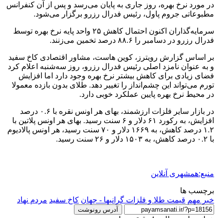
در مورد نرخ بهره، روز جاری به پایان می‌رسد و پس از آن کنفرانس
مطبوعاتی جروم پاول، رئیس فدرال رزرو برگزار می‌شود.
سرمایه‌گذاران اکنون احتمال کاهش ۲۵ واحد پایه نرخ بهره توسط
فدرال رزرو در دسامبر را ۸۸.۶ درصد تخمین می‌زنند.
بر اساس گزارش رویترز، کوین هاست، مشاور اقتصادی کاخ سفید
و به عنوان نامزد اصلی رئیس فدرال رزرو، روز سه‌شنبه اعلام کرد
فضای زیادی برای کاهش بیشتر نرخ بهره وجود دارد اما افزایش
تورم می‌تواند این چشم‌انداز را تغییر دهد. طلای بدون بازده معمولا
در محیط نرخ بهره پایین عملکرد خوبی دارد.
در بازار سایر فلزات ارزشمند، بهای هر اونس نقره با ۰.۶ درصد
افزایش، به رکورد ۶۱ دلار و ۶ سنت رسید. بهای هر اونس پلاتین با
۱.۲ درصد کاهش، به ۱۶۶۹ دلار و ۷۰ سنت رسید، هر اونس پالادیوم
با ۰.۲ درصد کاهش، به ۱۵۰۳ دلار و ۲۶ سنت رسید.
منبع:همشهری آنلاین
برچسب ها
خبر مهم
قیمت طلا و فلزات گرانبها - جهان
کاخ سفید
مردم نهاد
آدرس رونوشت